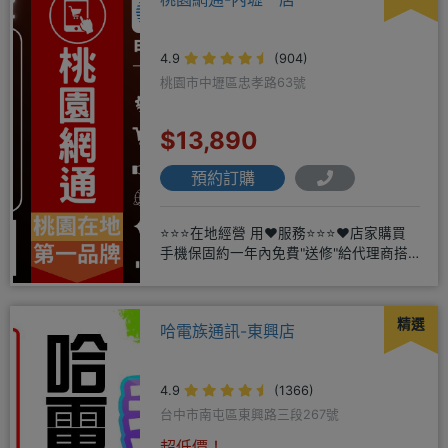
4.9
(904)
桃園市中壢區忠孝路63號
$13,890
預約訂購
⭐⭐⭐在地經營 用❤️服務⭐⭐⭐❤️店家購買
手機保固約一年內免費"送修"給代理商搭
配門號再享高額折扣，
精選
哈電族通訊-東興店
4.9
(1366)
台中市南屯區東興路三段267號
超低價！