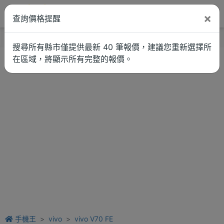
×
查詢價格提醒
找品牌
新聞
車拚
維修估價
搜尋所有縣市僅提供最新 40 筆報價，建議您重新選擇所
在區域，將顯示所有完整的報價。
手機王
vivo
vivo V70 FE