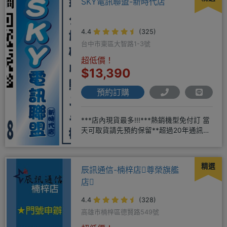
SKY電訊聯盟-新時代店
4.4
(325)
台中市東區大智路1-3號
超低價！
$13,390
預約訂購
***店內現貨最多!!!***熱銷機型免付訂 當
天可取貨請先預約保留**超過20年通訊經
驗2001年起
精選
辰訊通信-楠梓店尊榮旗艦
店
4.4
(328)
高雄市楠梓區德賢路549號