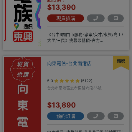
$13,390
現貨搶購
《台中6間門市服務-忠孝/英才/東興/高工/
大里/三民》挑戰最低價-官方
LINE@hbp2888s♦高
精選
向東電信-台北南港店
5.0
(5122)
台北市南港區忠孝東路六段36號
$13,890
預約訂購