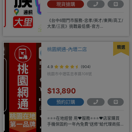
現貨搶購
《台中6間門市服務-忠孝/英才/東興/高工/
大里/三民》挑戰最低價-官方
LINE@hbp2888s♦高
精選
桃園網通-內壢二店
4.9
(904)
桃園市中壢區忠孝路108號
$13,890
預約訂購
⭐⭐⭐在地經營 用❤️服務⭐⭐⭐❤️店家購買
手機保固約一年內免費"送修"給代理商搭
配門號再享高額折扣，