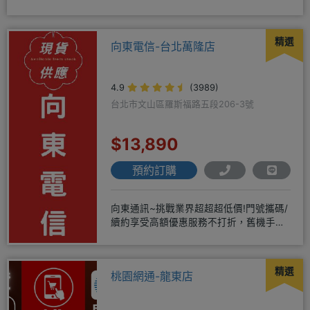
配門號再享高額折扣，
精選
向東電信-台北萬隆店
4.9
(3989)
台北市文山區羅斯福路五段206-3號
$13,890
預約訂購
向東通訊~挑戰業界超超超低價!門號攜碼/
續約享受高額優惠服務不打折，舊機手機
還能享受舊換新加碼優惠!!
精選
桃園網通-龍東店