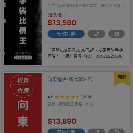
台中市南區復興路三段260號（國光路口遠傳
隔壁）
超低價！
$13,590
預約訂購
〝月租688元折5000元起、攜碼再贈手機
保險 〞『賴』搜尋『ID』:00966225898
精選
向東電信-新北蘆洲店
4.9
(2889)
新北市蘆洲區三民路595號
$13,890
預約訂購