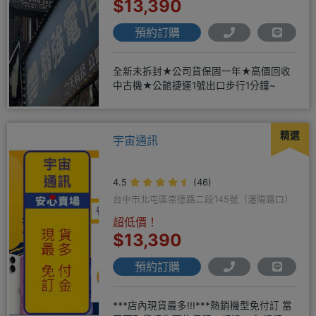
$13,390
預約訂購
全新未拆封★公司貨保固一年★高價回收
中古機★公館捷運1號出口步行1分鐘~
精選
宇宙通訊
4.5
(46)
台中市北屯區崇德路二段145號（瀋陽路口）
超低價！
$13,390
預約訂購
***店內現貨最多!!!***熱銷機型免付訂 當