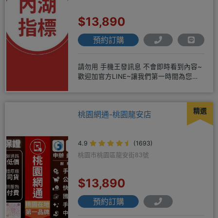
$13,890
預約訂購
請勿用 手機王發訊息 不會即時看到內容~
歡迎加官方LINE~讓我們第一時間為您服
務^^或著可以FB搜尋
精選
桃園網通-桃園龍安店
4.9
(1693)
桃園市桃園區龍安街83號
$13,890
預約訂購