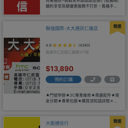
向東通訊~挑戰業界超超超低價!門號攜碼/
續約享受高額優惠服務不打折，舊機手機
還能享受舊換新加碼優惠!!
精選
聯強國際-大大通訊仁雄店
4.9
(4390)
高雄市仁武區仁雄路107號
$13,890
預約訂購
★門號申辦★3C專業維修★周邊配件★現
金分期★專業包膜★購買須知請詳閱＊來
店辦理搭配門號，打卡贈好禮
精選
大衛通信行