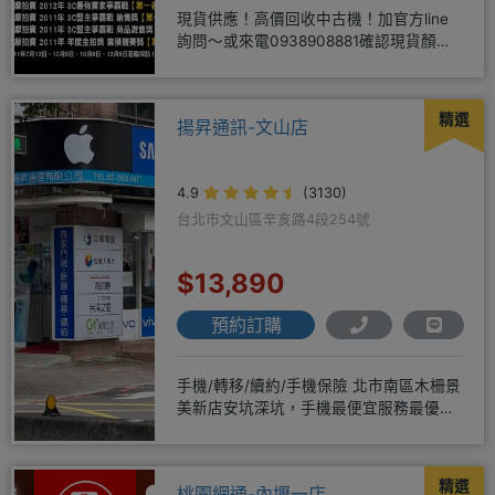
現貨供應！高價回收中古機！加官方line
詢問～或來電0938908881確認現貨顏色
時~請先告知手機王
精選
揚昇通訊-文山店
4.9
(3130)
台北市文山區辛亥路4段254號
$13,890
預約訂購
手機/轉移/續約/手機保險 北市南區木柵景
美新店安坑深坑，手機最便宜服務最優
質。深耕28年經驗豐富擅於
精選
桃園網通-內壢一店