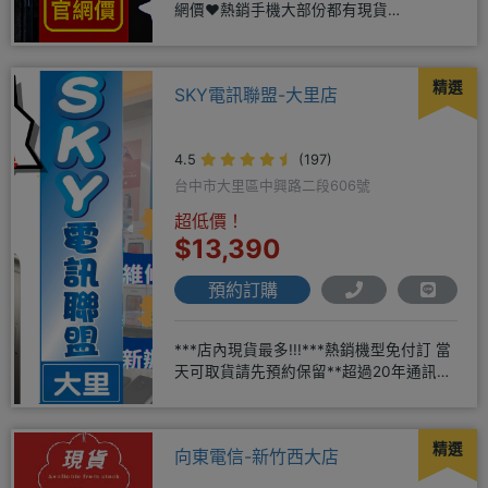
網價❤️熱銷手機大部份都有現貨
https://yujimob
精選
SKY電訊聯盟-大里店
4.5
(197)
台中市大里區中興路二段606號
超低價！
$13,390
預約訂購
***店內現貨最多!!!***熱銷機型免付訂 當
天可取貨請先預約保留**超過20年通訊經
驗2001年起
精選
向東電信-新竹西大店