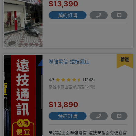
$13,390
預約訂購
精選
聯強電信-遠技鳳山
4.7
(1243)
高雄市鳳山區光遠路327號
$13,890
預約訂購
❤️請點上面聯強電信-遠技❤️裡面有便宜官