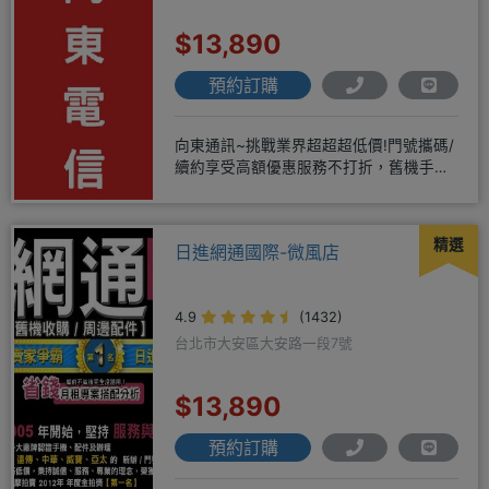
$13,890
預約訂購
向東通訊~挑戰業界超超超低價!門號攜碼/
續約享受高額優惠服務不打折，舊機手機
還能享受舊換新加碼優惠!!
精選
日進網通國際-微風店
4.9
(1432)
台北市大安區大安路一段7號
$13,890
預約訂購