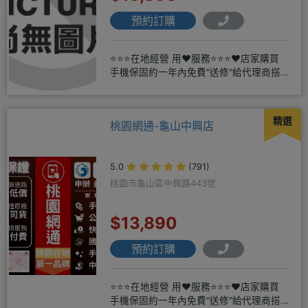
預約訂購
⭐⭐⭐在地經營 用❤️服務⭐⭐⭐❤️店家購買
手機保固約一年內免費"送修"給代理商搭
配門號再享高額折扣，
精選
桃園網通-龜山中興店
5.0
(791)
桃園市龜山區中興路443號
$13,890
預約訂購
⭐⭐⭐在地經營 用❤️服務⭐⭐⭐❤️店家購買
手機保固約一年內免費"送修"給代理商搭