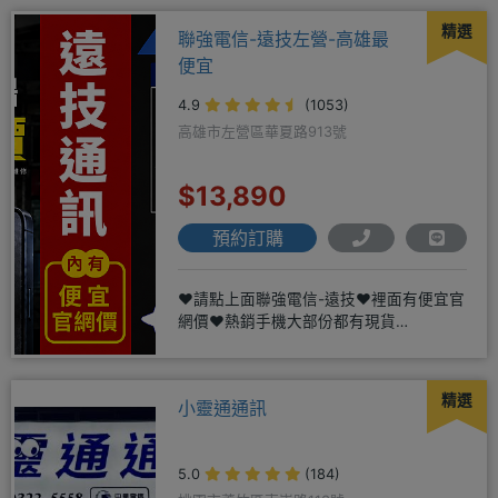
精選
聯強電信-遠技左營-高雄最
便宜
4.9
(1053)
高雄市左營區華夏路913號
$13,890
預約訂購
❤️請點上面聯強電信-遠技❤️裡面有便宜官
網價❤️熱銷手機大部份都有現貨
https://yujimob
精選
小靈通通訊
5.0
(184)