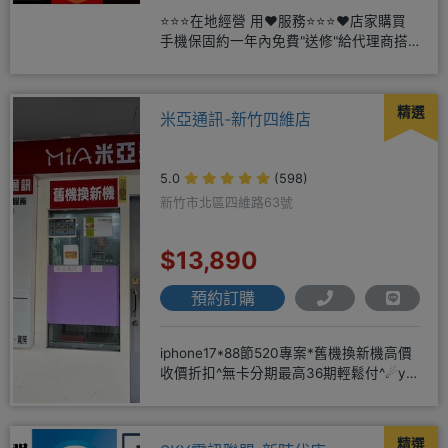
⭐⭐⭐在地經營 用❤️服務⭐⭐⭐❤️店家購買
手機保固約一年內免費"送修"給代理商搭
配門號再享高額折扣，
精選
米亞通訊-新竹四維店
5.0
(598)
新竹市北區四維路63號
$13,890
預約訂購
iphone17*88節520專案*舊機換新機高價
收價折扣^無卡分期最高36期輕鬆付^☄y
在地深耕14
精選