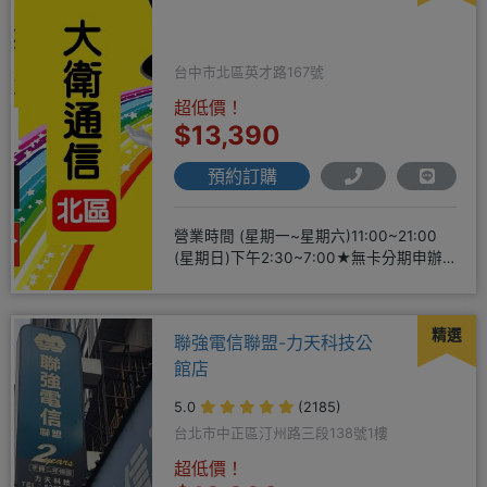
台中市北區英才路167號
超低價！
$13,390
預約訂購
營業時間 (星期一~星期六)11:00~21:00
(星期日)下午2:30~7:00★無卡分期申辦
方便
精選
聯強電信聯盟-力天科技公
館店
5.0
(2185)
台北市中正區汀州路三段138號1樓
超低價！