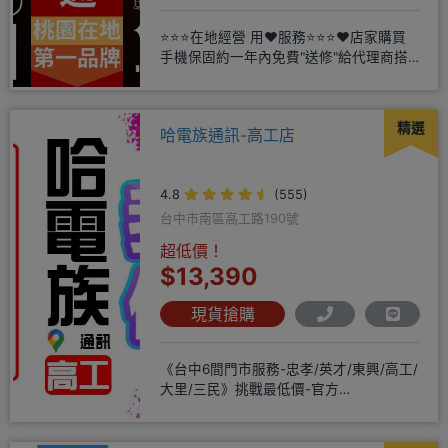
⭐⭐⭐在地經營 用❤️服務⭐⭐⭐❤️店家購買
手機保固約一年內免費"送修"給代理商搭
配門號再享高額折扣，
精選
哈電族通訊-高工店
4.8
(555)
台中市南區高工路190號
超低價！
$13,390
現貨搶購
《台中6間門市服務-忠孝/英才/東興/高工/
大里/三民》挑戰最低價-官方
LINE@hbp2888s♦高