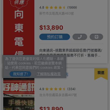
4.8
(1999)
新竹市北區西大路463號
$13,890
預約訂購
向東通訊~挑戰業界超超超低價!門號攜碼/
續約享受高額優惠服務不打折，舊機手機
為了提供您更優質的個人化體驗，本網
還能享受舊換新加碼優惠!!
站使用 cookies，若您繼續瀏覽本網
站，代表您同意我們的 cookies 政策。
精選
我知道了!
了解隱私權政策
好神通訊-永吉店
4.9
(334)
台北市信義區永吉路407號
$13,890