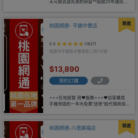
天可取貨請先預約保留**超過20年通訊經
驗2001年起
精選
桃園網通- 平鎮中豐店
5.0
(1627)
桃園市平鎮區中豐南勢二段116號
$13,890
預約訂購
⭐⭐⭐在地經營 用❤️服務⭐⭐⭐❤️店家購買
手機保固約一年內免費"送修"給代理商搭
配門號再享高額折扣，
精選
桃園網通-八德廣福店