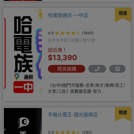
精選
哈電族通訊-一中店
4.9
(1849)
台中市中區三民路三段59號
超低價！
$13,390
現貨搶購
《台中6間門市服務-忠孝/英才/東興/高工/
大里/三民》挑戰最低價-官方
LINE@hbp2888s♦高
精選
手機比價王-國光復興店
4.9
(280)