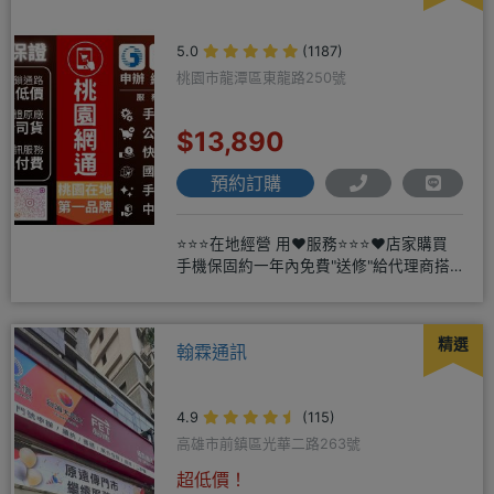
5.0
(1187)
桃園市龍潭區東龍路250號
$13,890
預約訂購
⭐⭐⭐在地經營 用❤️服務⭐⭐⭐❤️店家購買
手機保固約一年內免費"送修"給代理商搭
配門號再享高額折扣，
精選
翰霖通訊
4.9
(115)
高雄市前鎮區光華二路263號
超低價！