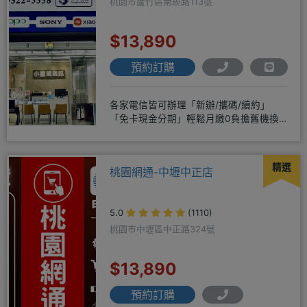
桃園市蘆竹區南崁路113號
$13,890
預約訂購
各家電信皆可辦理「新辦/攜碼/續約」
「免卡現金分期」輕鬆月繳0負擔舊機換
新機馬上折抵，高價收購用心經營
精選
桃園網通-中壢中正店
5.0
(1110)
桃園市中壢區中正路324號
$13,890
預約訂購