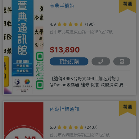
精選
萱典手機館
4.9
(190)
台中市北屯區東山路一段189之17號
$13,890
預約訂購
【遠傳499&台哥大499上網吃到飽 】
@Dyson吸塵器 維修 保養 深層清潔 周邊
商品 耗材販售@
精選
內湖指標通訊
5.0
(2407)
台北市內湖區康寧路三段171之1號