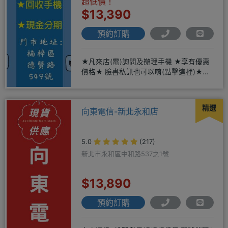
超低價！
$13,390
預約訂購
★凡來店(電)詢問及辦理手機 ★享有優惠
價格★ 臉書私訊也可以唷(點擊這裡)★免
卡現金分期→免頭期免手
精選
向東電信-新北永和店
5.0
(217)
新北市永和區中和路537之1號
$13,890
預約訂購