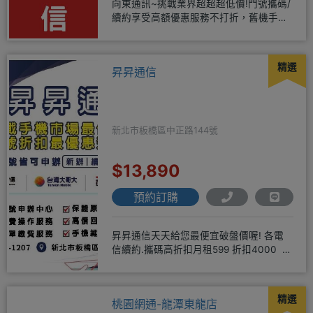
向東通訊~挑戰業界超超超低價!門號攜碼/
續約享受高額優惠服務不打折，舊機手機
還能享受舊換新加碼優惠!!
精選
昇昇通信
新北市板橋區中正路144號
$13,890
預約訂購
昇昇通信天天給您最便宜破盤價喔! 各電
信續約.攜碼高折扣月租599 折扣4000 月
租799 折扣7
精選
桃園網通-龍潭東龍店