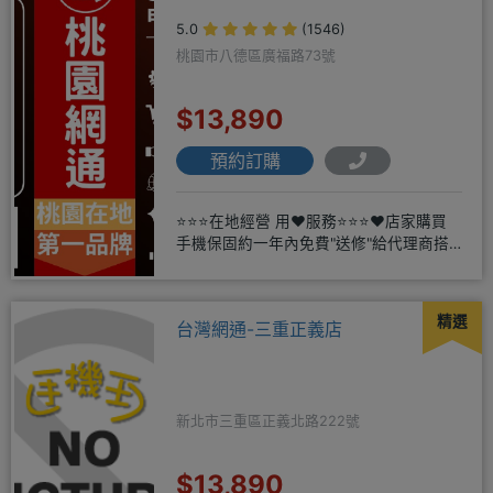
5.0
(1546)
桃園市八德區廣福路73號
$13,890
預約訂購
⭐⭐⭐在地經營 用❤️服務⭐⭐⭐❤️店家購買
手機保固約一年內免費"送修"給代理商搭
配門號再享高額折扣，
精選
台灣網通-三重正義店
新北市三重區正義北路222號
$13,890