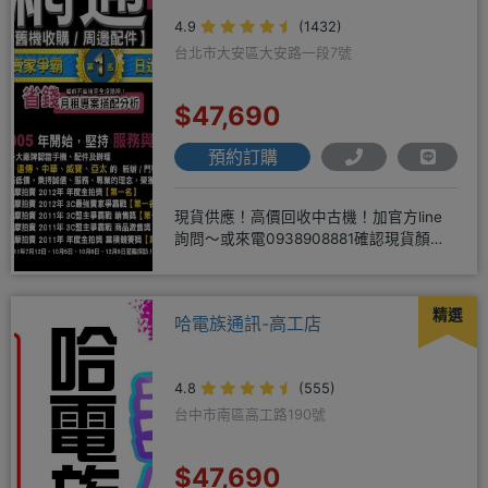
4.9
(1432)
台北市大安區大安路一段7號
$47,690
預約訂購
現貨供應！高價回收中古機！加官方line
詢問～或來電0938908881確認現貨顏色
時~請先告知手機王
精選
哈電族通訊-高工店
4.8
(555)
台中市南區高工路190號
$47,690