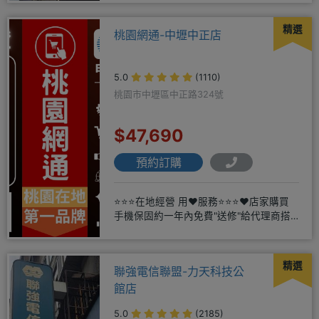
精選
桃園網通-中壢中正店
5.0
(1110)
桃園市中壢區中正路324號
$47,690
預約訂購
⭐⭐⭐在地經營 用❤️服務⭐⭐⭐❤️店家購買
手機保固約一年內免費"送修"給代理商搭
配門號再享高額折扣，
精選
聯強電信聯盟-力天科技公
館店
5.0
(2185)