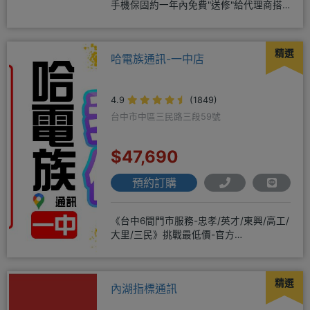
手機保固約一年內免費"送修"給代理商搭
配門號再享高額折扣，
精選
哈電族通訊-一中店
4.9
(1849)
台中市中區三民路三段59號
$47,690
預約訂購
《台中6間門市服務-忠孝/英才/東興/高工/
大里/三民》挑戰最低價-官方
LINE@hbp2888s♦高
精選
內湖指標通訊