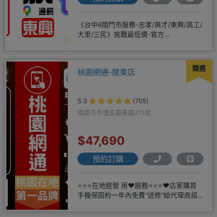
《台中6間門市服務-忠孝/英才/東興/高工/
大里/三民》挑戰最低價-官方
LINE@hbp2888s♦高
精選
桃園網通-龍東店
5.0
(705)
桃園市中壢區龍東路315號
$47,690
預約訂購
⭐⭐⭐在地經營 用❤️服務⭐⭐⭐❤️店家購買
手機保固約一年內免費"送修"給代理商搭
配門號再享高額折扣，