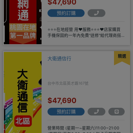
$47,690
預約訂購
⭐⭐⭐在地經營 用❤️服務⭐⭐⭐❤️店家購買
手機保固約一年內免費"送修"給代理商搭
配門號再享高額折扣，
精選
大衛通信行
台中市北區英才路167號
$47,690
預約訂購
營業時間 (星期一~星期六)11:00~21:00