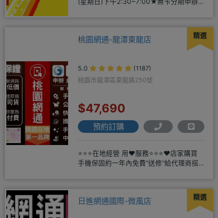
(星期日)下午2:30~7:00★無卡分期申辦
方便
精選
桃園網通-龍潭東龍店
5.0
(1187)
桃園市龍潭區東龍路250號
$47,690
預約訂購
⭐⭐⭐在地經營 用❤️服務⭐⭐⭐❤️店家購買
手機保固約一年內免費"送修"給代理商搭
配門號再享高額折扣，
精選
日進網通國際-微風店