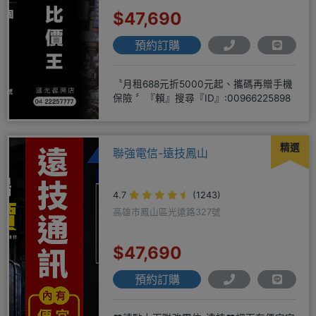
$47,690
預約訂購
〝月租688元折5000元起、攜碼再贈手機
保險 〞『賴』搜尋『ID』:00966225898
精選
聯強電信-遠技鳳山
4.7
(1243)
高雄市鳳山區光遠路327號
$47,690
預約訂購