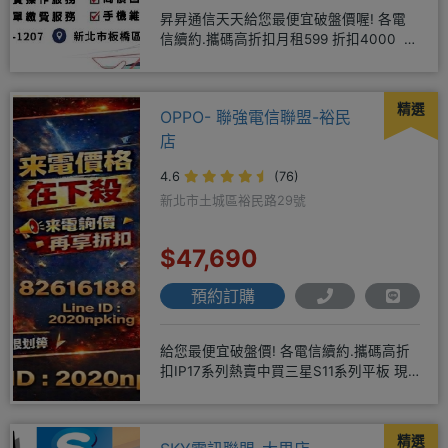
昇昇通信天天給您最便宜破盤價喔! 各電
信續約.攜碼高折扣月租599 折扣4000 月
租799 折扣7
精選
OPPO- 聯強電信聯盟-裕民
店
4.6
(76)
新北市土城區裕民路29號
$47,690
預約訂購
給您最便宜破盤價! 各電信續約.攜碼高折
扣IP17系列熱賣中買三星S11系列平板 現
貨供應中無卡分期快
精選