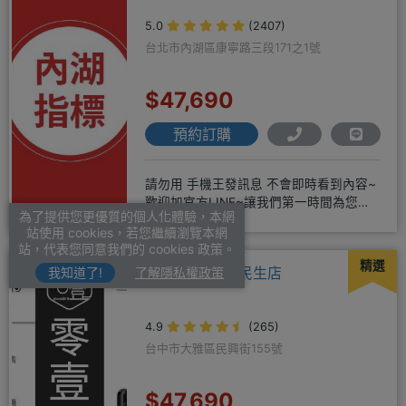
5.0
(2407)
台北市內湖區康寧路三段171之1號
$47,690
預約訂購
請勿用 手機王發訊息 不會即時看到內容~
歡迎加官方LINE~讓我們第一時間為您服
為了提供您更優質的個人化體驗，本網
務^^或著可以FB搜尋
站使用 cookies，若您繼續瀏覽本網
站，代表您同意我們的 cookies 政策。
精選
零壹通訊-大雅民生店
我知道了!
了解隱私權政策
4.9
(265)
台中市大雅區民興街155號
$47,690