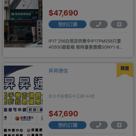
$47,690
預約訂購
IP17 256白現貨供應中IP17PM256只要
40500銀藍橘 限時優惠價價SONY1-8
256
精選
昇昇通信
新北市板橋區中正路144號
$47,690
預約訂購