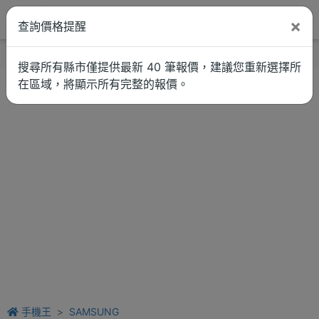
×
查詢價格提醒
找品牌
新聞
車拚
維修估價
搜尋所有縣市僅提供最新 40 筆報價，建議您重新選擇所
在區域，將顯示所有完整的報價。
手機王
SAMSUNG