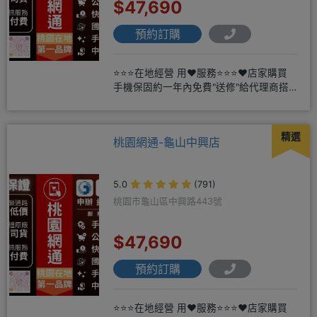
$47,690
預約訂購
⭐⭐⭐在地經營 用❤️服務⭐⭐⭐❤️店家購買
手機保固約一年內免費"送修"給代理商搭
配門號再享高額折扣，
精選
桃園網通-龜山中興店
5.0
(791)
桃園市龜山區中興路443號
$47,690
預約訂購
⭐⭐⭐在地經營 用❤️服務⭐⭐⭐❤️店家購買