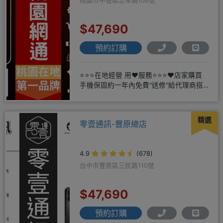
桃園市中壢區忠孝路108號
$47,690
預約訂購
⭐⭐⭐在地經營 用❤️服務⭐⭐⭐❤️店家購買
手機保固約一年內免費"送修"給代理商搭
配門號再享高額折扣，
精選
零壹通訊-豐原總店
4.9
(678)
台中市豐原區三民路110號
$47,690
預約訂購