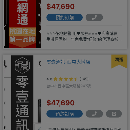
$47,690
預約訂購
⭐⭐⭐在地經營 用❤️服務⭐⭐⭐❤️店家購買
手機保固約一年內免費"送修"給代理商搭
配門號再享高額折扣，
精選
零壹通訊-西屯大墩店
4.8
(145)
台中市西屯區大墩路947號
$47,690
預約訂購
–提供您最透明、最優惠的空機報價及門號