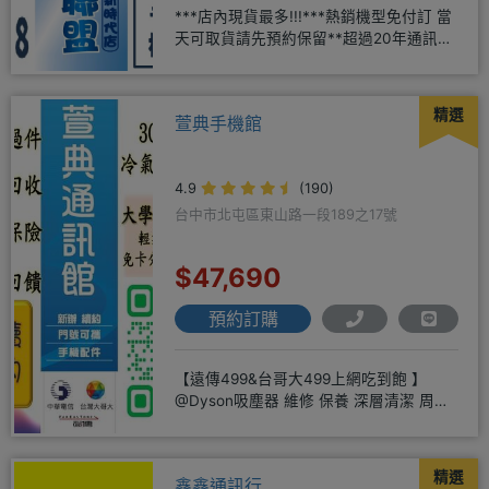
***店內現貨最多!!!***熱銷機型免付訂 當
天可取貨請先預約保留**超過20年通訊經
驗2001年起
精選
萱典手機館
4.9
(190)
台中市北屯區東山路一段189之17號
$47,690
預約訂購
【遠傳499&台哥大499上網吃到飽 】
@Dyson吸塵器 維修 保養 深層清潔 周邊
商品 耗材販售@
精選
鑫鑫通訊行