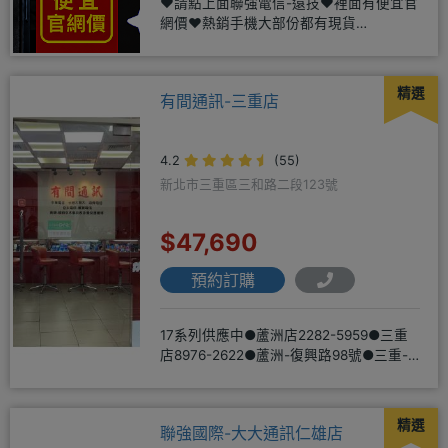
❤️請點上面聯強電信-遠技❤️裡面有便宜官
網價❤️熱銷手機大部份都有現貨
https://yujimob
精選
有間通訊-三重店
4.2
(55)
新北市三重區三和路二段123號
$47,690
預約訂購
17系列供應中●蘆洲店2282-5959●三重
店8976-2622●蘆洲-復興路98號●三重-
三和路二
精選
聯強國際-大大通訊仁雄店