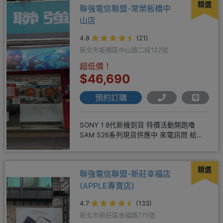
精選
聯強電信聯盟-常榮板橋中
山店
4.8
(21)
新北市板橋區中山路二段122號
超低價！
$46,690
預約訂購
SONY 1 8代新機到貨 特價活動開跑嚕
SAM S26系列現貨供應中 來電訊問 給你
超級甜甜價IP1
精選
聯強電信聯盟-新莊幸福店
(APPLE專賣店)
4.7
(133)
新北市新莊區幸福路775號