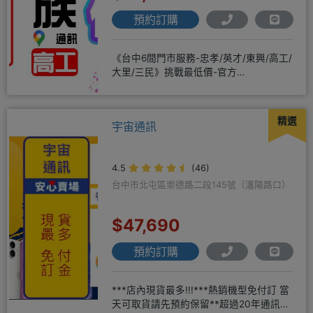
預約訂購
《台中6間門市服務-忠孝/英才/東興/高工/
大里/三民》挑戰最低價-官方
LINE@hbp2888s♦高
精選
宇宙通訊
4.5
(46)
台中市北屯區崇德路二段145號（瀋陽路口）
$47,690
預約訂購
***店內現貨最多!!!***熱銷機型免付訂 當
天可取貨請先預約保留**超過20年通訊經