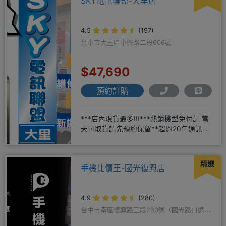
SKY電訊聯盟-大里店
4.5
(197)
台中市大里區中興路二段606號
$47,690
預約訂購
***店內現貨最多!!!***熱銷機型免付訂 當
天可取貨請先預約保留**超過20年通訊經
驗2001年起
精選
手機比價王-國光復興店
4.9
(280)
台中市南區復興路三段260號（國光路口遠傳
隔壁）