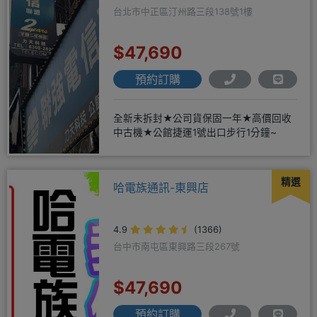
台北市中正區汀州路三段138號1樓
$47,690
預約訂購
全新未拆封★公司貨保固一年★高價回收
中古機★公館捷運1號出口步行1分鐘~
精選
哈電族通訊-東興店
4.9
(1366)
台中市南屯區東興路三段267號
$47,690
預約訂購