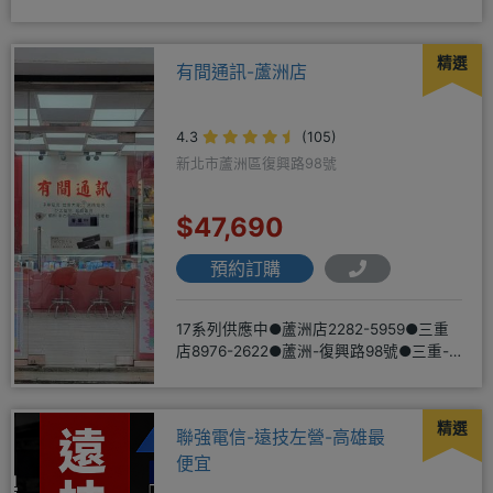
驗2001年起
精選
有間通訊-蘆洲店
4.3
(105)
新北市蘆洲區復興路98號
$47,690
預約訂購
17系列供應中●蘆洲店2282-5959●三重
店8976-2622●蘆洲-復興路98號●三重-
三和路二
精選
聯強電信-遠技左營-高雄最
便宜