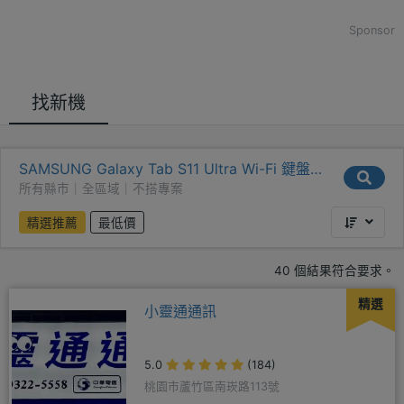
Sponsor
找新機
SAMSUNG Galaxy Tab S11 Ultra Wi-Fi 鍵盤套
裝組(12GB/512GB)
所有縣市｜全區域｜不搭專案
精選推薦
最低價
40 個結果符合要求。
精選
小靈通通訊
5.0
(184)
桃園市蘆竹區南崁路113號