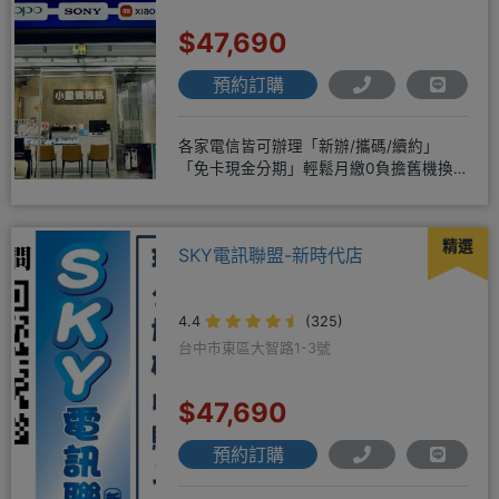
$47,690
預約訂購
各家電信皆可辦理「新辦/攜碼/續約」
「免卡現金分期」輕鬆月繳0負擔舊機換
新機馬上折抵，高價收購用心經營
精選
SKY電訊聯盟-新時代店
4.4
(325)
台中市東區大智路1-3號
$47,690
預約訂購