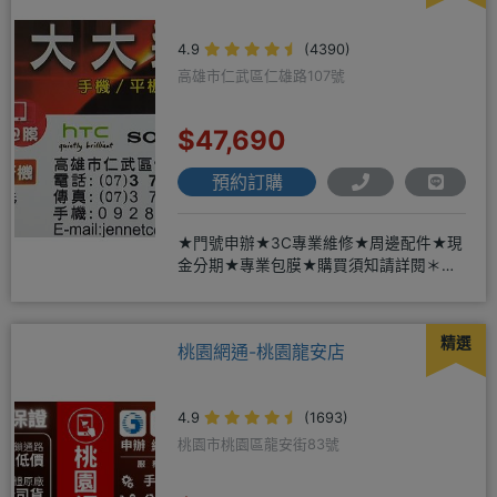
4.9
(4390)
高雄市仁武區仁雄路107號
$47,690
預約訂購
★門號申辦★3C專業維修★周邊配件★現
金分期★專業包膜★購買須知請詳閱＊來
店辦理搭配門號，打卡贈好禮
精選
桃園網通-桃園龍安店
4.9
(1693)
桃園市桃園區龍安街83號