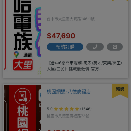
台中市大里區大明路146-1號
$47,690
預約訂購
《台中6間門市服務-忠孝/英才/東興/高工/
大里/三民》挑戰最低價-官方
LINE@hbp2888s♦高
精選
桃園網通-八德廣福店
5.0
(1546)
桃園市八德區廣福路73號