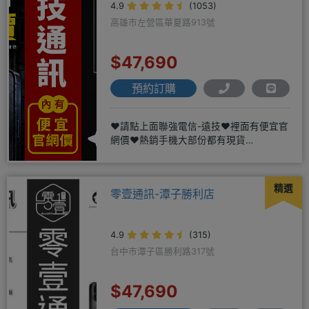
4.9
(1053)
高雄市左營區華夏路913號
$47,690
預約訂購
❤️請點上面聯強電信-遠技❤️裡面有便宜官
網價❤️熱銷手機大部份都有現貨
https://yujimob
精選
零壹通訊-潭子勝利店
4.9
(315)
台中市潭子區勝利路317號
$47,690