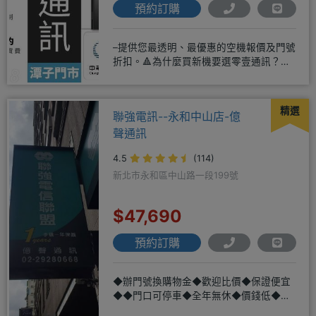
預約訂購
–提供您最透明、最優惠的空機報價及門號
折扣。🔺為什麼買新機要選零壹通訊？
◎APPLE授權經銷商、SAM
精選
聯強電訊--永和中山店-億
聲通訊
4.5
(114)
新北市永和區中山路一段199號
$47,690
預約訂購
◆辦門號換購物金◆歡迎比價◆保證便宜
◆◆門口可停車◆全年無休◆價錢低◆服
務好◆超低價單機商品需搭配選購