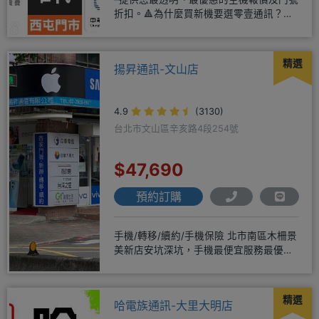
折扣。🔺為什麼買新機要選零壹通訊？
◎APPLE授權經銷商、SAM
精選
揚昇通訊-文山店
4.9
(3130)
台北市文山區辛亥路4段254號
$47,690
預約訂購
手機/轉移/續約/手機保險 北市南區木柵景
美新店安坑深坑，手機最便宜服務最優
質。深耕28年經驗豐富擅於
精選
哈電族通訊-大里大明店