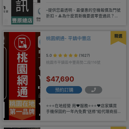
–提供您最透明、最優惠的空機報價及門號
折扣。🔺為什麼買新機要選零壹通訊？
◎APPLE授權經銷商、SAM
精選
桃園網通- 平鎮中豐店
5.0
(1627)
桃園市平鎮區中豐南勢二段116號
$47,690
預約訂購
⭐⭐⭐在地經營 用❤️服務⭐⭐⭐❤️店家購買
手機保固約一年內免費"送修"給代理商搭
配門號再享高額折扣，