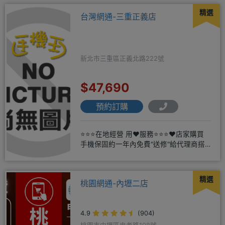
精選
台灣網通-三重正義店
新北市三重區正義北路222號
$47,690
預約訂購
⭐⭐⭐在地經營 用❤️服務⭐⭐⭐❤️店家購買
手機保固約一年內免費"送修"給代理商搭
配門號再享高額折扣，
精選
桃園網通-內壢二店
4.9
(904)