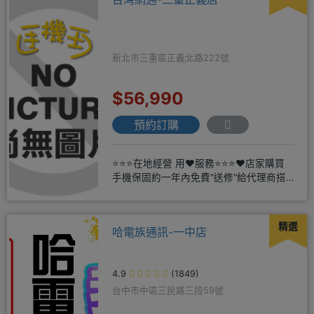
新北市三重區正義北路222號
$56,990
預約訂購
⭐⭐⭐在地經營 用❤️服務⭐⭐⭐❤️店家購買
手機保固約一年內免費"送修"給代理商搭
配門號再享高額折扣，
精選
哈電族通訊-一中店
4.9
(1849)
台中市中區三民路三段59號