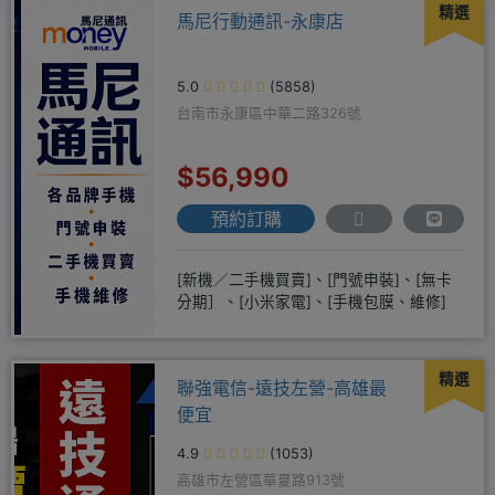
精選
馬尼行動通訊-永康店
5.0
(5858)
台南市永康區中華二路326號
$56,990
預約訂購
[新機／二手機買賣]、[門號申裝]、[無卡
分期］、[小米家電]、[手機包膜、維修]
精選
聯強電信-遠技左營-高雄最
便宜
4.9
(1053)
高雄市左營區華夏路913號