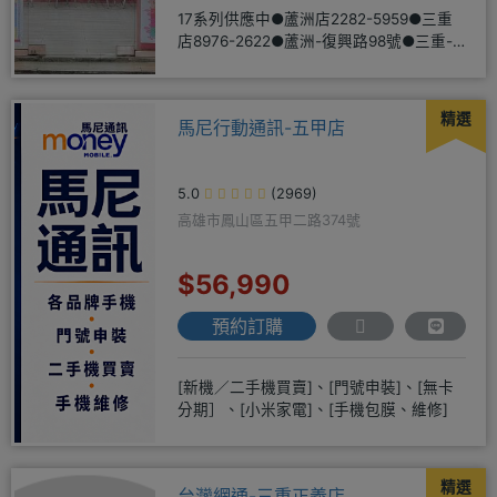
17系列供應中●蘆洲店2282-5959●三重
店8976-2622●蘆洲-復興路98號●三重-
三和路二
精選
馬尼行動通訊-五甲店
5.0
(2969)
高雄市鳳山區五甲二路374號
$56,990
預約訂購
[新機／二手機買賣]、[門號申裝]、[無卡
分期］、[小米家電]、[手機包膜、維修]
精選
台灣網通-三重正義店