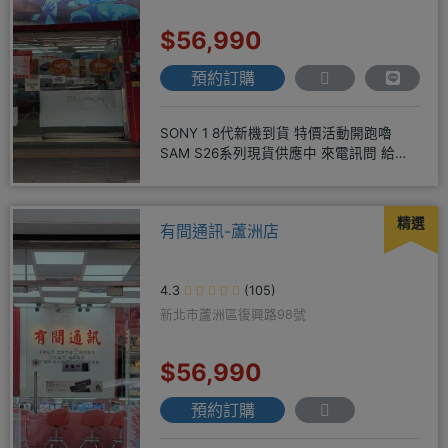
$56,990
預約訂購
SONY 1 8代新機到貨 特價活動開跑嚕
SAM S26系列現貨供應中 來電訊問 給你
超級甜甜價IP1
精選
有間通訊-蘆洲店
4.3
(105)
新北市蘆洲區復興路98號
$56,990
預約訂購