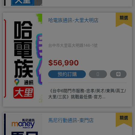
驗2001年起
精選
哈電族通訊-大里大明店
台中市大里區大明路146-1號
$56,990
預約訂購
《台中6間門市服務-忠孝/英才/東興/高工/
大里/三民》挑戰最低價-官方
LINE@hbp2888s♦高
精選
馬尼行動通訊-東門店