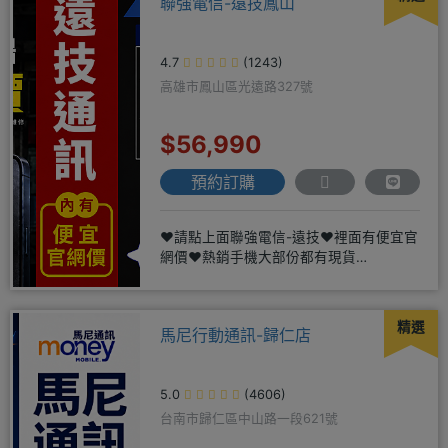
聯強電信-遠技鳳山
4.7
(1243)
高雄市鳳山區光遠路327號
$56,990
預約訂購
❤️請點上面聯強電信-遠技❤️裡面有便宜官
網價❤️熱銷手機大部份都有現貨
https://yujimob
精選
馬尼行動通訊-歸仁店
5.0
(4606)
台南市歸仁區中山路一段621號