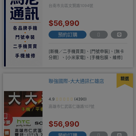
台南市北區文賢路1094號
$56,990
預約訂購
[新機／二手機買賣]、[門號申裝]、[無卡
分期］、[小米家電]、[手機包膜、維修]
精選
聯強國際-大大通訊仁雄店
4.9
(4390)
高雄市仁武區仁雄路107號
$56,990
預約訂購