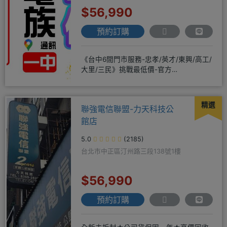
$56,990
預約訂購
《台中6間門市服務-忠孝/英才/東興/高工/
大里/三民》挑戰最低價-官方
LINE@hbp2888s♦高
精選
聯強電信聯盟-力天科技公
館店
5.0
(2185)
台北市中正區汀州路三段138號1樓
$56,990
預約訂購