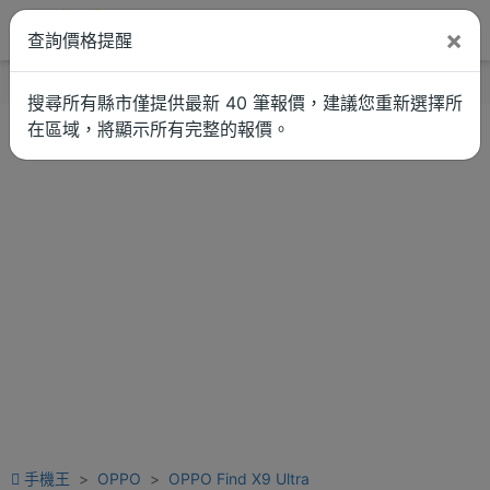
×
查詢價格提醒
找品牌
新聞
車拚
維修估價
搜尋所有縣市僅提供最新 40 筆報價，建議您重新選擇所
在區域，將顯示所有完整的報價。
手機王
OPPO
OPPO Find X9 Ultra