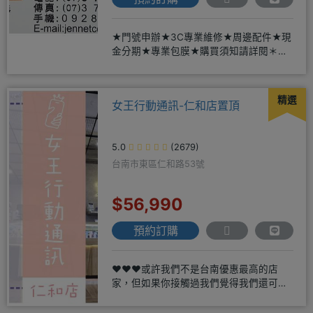
★門號申辦★3C專業維修★周邊配件★現
金分期★專業包膜★購買須知請詳閱＊來
店辦理搭配門號，打卡贈好禮
精選
女王行動通訊-仁和店置頂
5.0
(2679)
台南市東區仁和路53號
$56,990
預約訂購
❤️❤️❤️或許我們不是台南優惠最高的店
家，但如果你接觸過我們覺得我們還可
以，願意給我們機會，歡迎多詢