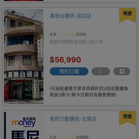
精選
基地台通訊-成功店
4.9
(234)
桃園市桃園區成功路二段50號
$56,990
預約訂購
{可搭配優惠方案享高額折扣}{回收舊機換
現金}{刷卡/無卡分期另有優惠價格}
精選
馬尼行動通訊-文賢店
5.0
(5959)