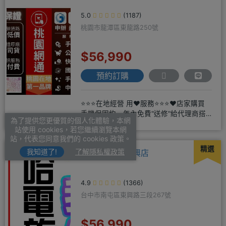
5.0
(1187)
桃園市龍潭區東龍路250號
$56,990
預約訂購
⭐⭐⭐在地經營 用❤️服務⭐⭐⭐❤️店家購買
手機保固約一年內免費"送修"給代理商搭
為了提供您更優質的個人化體驗，本網
配門號再享高額折扣，
站使用 cookies，若您繼續瀏覽本網
站，代表您同意我們的 cookies 政策。
精選
我知道了!
了解隱私權政策
哈電族通訊-東興店
4.9
(1366)
台中市南屯區東興路三段267號
$56,990