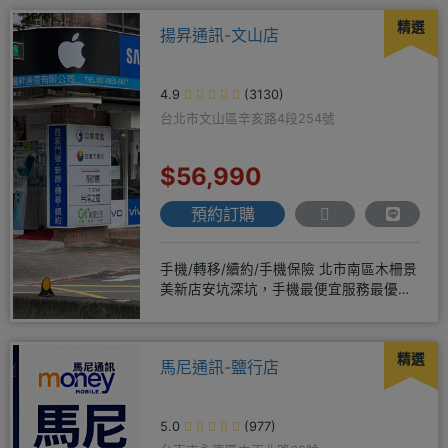
精選
揚昇通訊-文山店
4.9
(3130)
台北市文山區辛亥路4段254號
$56,990
預約訂購
手機/轉移/續約/手機保險 北市南區木柵景
美新店安坑深坑，手機最便宜服務最優
質。深耕28年經驗豐富擅於
精選
馬尼通訊-鹽行店
5.0
(977)