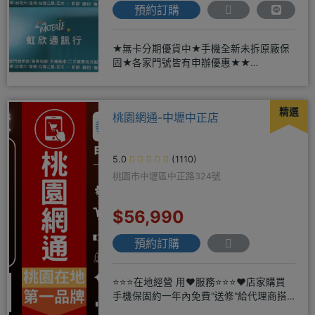
預約訂購
★無卡分期優貨中★手機全新未拆原廠保
固★各家門號皆有申辦優惠★★
賴:@913mrrsk
精選
桃園網通-中壢中正店
5.0
(1110)
桃園市中壢區中正路324號
$56,990
預約訂購
⭐⭐⭐在地經營 用❤️服務⭐⭐⭐❤️店家購買
手機保固約一年內免費"送修"給代理商搭
配門號再享高額折扣，