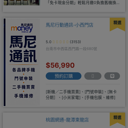
「免卡現金分期」輕鬆月繳0負擔舊機換
新機馬上折抵，高價收購用心經營
精選
馬尼行動通訊-小西門店
5.0
(3153)
台南市中西區西門路一段680號
$56,990
預約訂購
[新機／二手機買賣]、[門號申裝]、[無卡
分期］、[小米家電]、[手機包膜、維修]
精選
桃園網通-龍潭東龍店