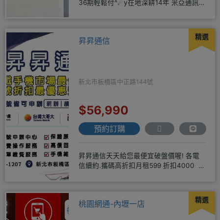
36期輕鬆付^☄y在地深耕14年 米亞通訊四
維門市原南大路米亞通
精選
昇昇通信
新北市板橋區中正路144號
$56,990
預約訂購
昇昇通信天天給您最便宜破盤價喔! 各電
信續約.攜碼高折扣月租599 折扣4000 月
租799 折扣7
精選
桃園網通-內壢一店