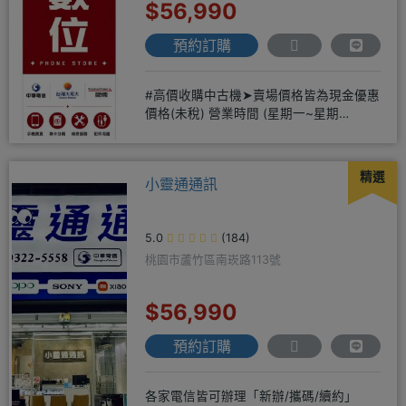
$56,990
預約訂購
#高價收購中古機➤賣場價格皆為現金優惠
價格(未稅) 營業時間 (星期一~星期
日)12:00~20:00
精選
小靈通通訊
5.0
(184)
桃園市蘆竹區南崁路113號
$56,990
預約訂購
各家電信皆可辦理「新辦/攜碼/續約」