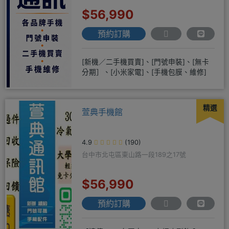
$56,990
預約訂購
[新機／二手機買賣]、[門號申裝]、[無卡
分期］、[小米家電]、[手機包膜、維修]
精選
萱典手機館
4.9
(190)
台中市北屯區東山路一段189之17號
$56,990
預約訂購