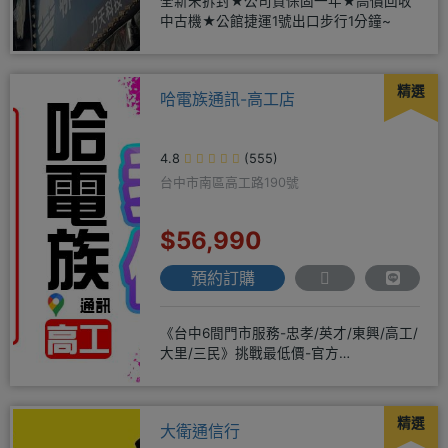
全新未拆封★公司貨保固一年★高價回收
中古機★公館捷運1號出口步行1分鐘~
精選
哈電族通訊-高工店
4.8
(555)
台中市南區高工路190號
$56,990
預約訂購
《台中6間門市服務-忠孝/英才/東興/高工/
大里/三民》挑戰最低價-官方
LINE@hbp2888s♦高
精選
大衛通信行