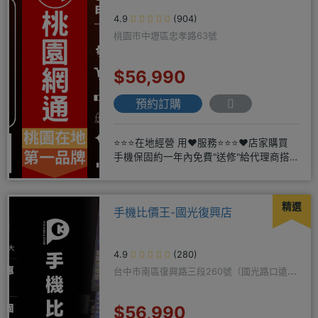
4.9
(904)
桃園市中壢區忠孝路63號
$56,990
預約訂購
⭐⭐⭐在地經營 用❤️服務⭐⭐⭐❤️店家購買
手機保固約一年內免費"送修"給代理商搭
配門號再享高額折扣，
精選
手機比價王-國光復興店
4.9
(280)
台中市南區復興路三段260號（國光路口遠傳
隔壁）
$56,990