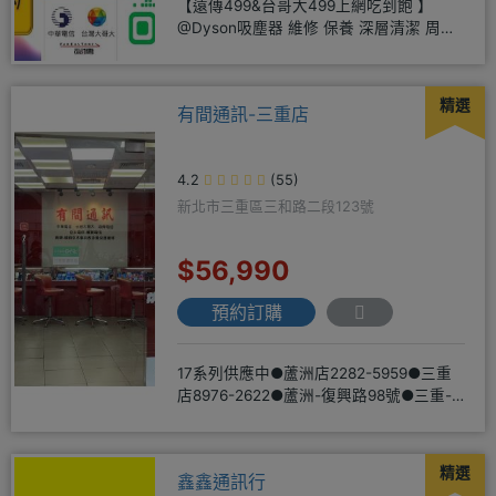
【遠傳499&台哥大499上網吃到飽 】
@Dyson吸塵器 維修 保養 深層清潔 周邊
商品 耗材販售@
精選
有間通訊-三重店
4.2
(55)
新北市三重區三和路二段123號
$56,990
預約訂購
17系列供應中●蘆洲店2282-5959●三重
店8976-2622●蘆洲-復興路98號●三重-
三和路二
精選
鑫鑫通訊行