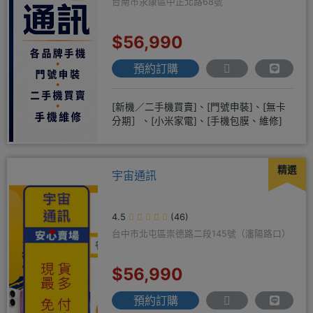
台南市永康區中正北路68號
$56,990
預約訂購
[新機／二手機買賣]、[門號申裝]、[無卡
分期］、[小米家電]、[手機包膜、維修]
精選
宇宙通訊
4.5
(46)
台中市北屯區崇德路二段145號（瀋陽路口）
$56,990
預約訂購