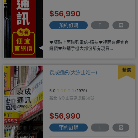
$56,990
預約訂購
❤️請點上面聯強電信-遠技❤️裡面有便宜官
網價❤️熱銷手機大部份都有現貨
https://yujimob
精選
袁成通訊(大汐止唯一)
5.0
(1979)
新北市汐止區建成路68號
$56,990
預約訂購