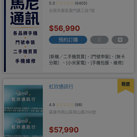
5.0
(6405)
台南市東區東門路三段7號
$56,990
預約訂購
[新機／二手機買賣]、[門號申裝]、[無卡
分期］、[小米家電]、[手機包膜、維修]
精選
虹欣通訊行
4.9
(98)
高雄市岡山區岡山路356號
$57,990