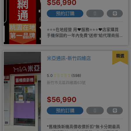
$56,990
預約訂購
⭐⭐⭐在地經營 用❤️服務⭐⭐⭐❤️店家購買
手機保固約一年內免費"送修"給代理商搭
配門號再享高額折扣，
精選
米亞通訊-新竹四維店
5.0
(598)
新竹市北區四維路63號
$56,990
預約訂購
*舊機換新機高價收價折扣^無卡分期最高