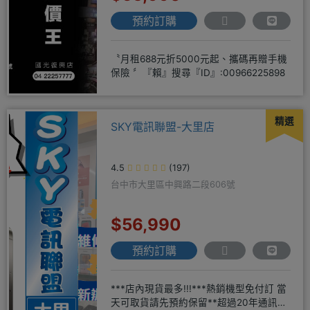
預約訂購
〝月租688元折5000元起、攜碼再贈手機
保險 〞『賴』搜尋『ID』:00966225898
精選
SKY電訊聯盟-大里店
4.5
(197)
台中市大里區中興路二段606號
$56,990
預約訂購
***店內現貨最多!!!***熱銷機型免付訂 當
天可取貨請先預約保留**超過20年通訊經