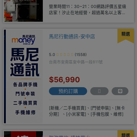
營業時間11：30~21：00網路評價五星級
店家！汐止在地經營，超過萬名以上客戶
肯定！搭配各家電信資費
精選
馬尼行動通訊-安中店
5.0
(1558)
台南市安南區安中路一段811號
$56,990
預約訂購
[新機／二手機買賣]、[門號申裝]、[無卡
分期］、[小米家電]、[手機包膜、維修]
精選