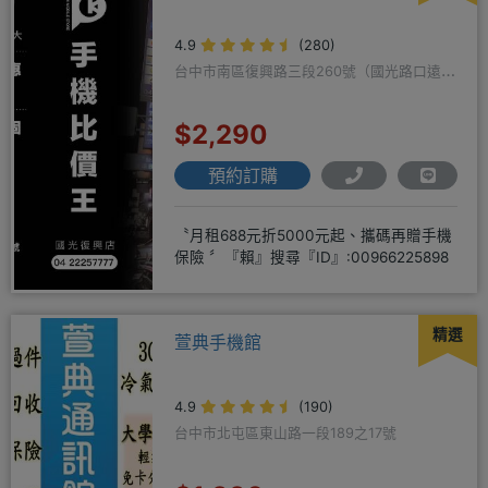
4.9
(280)
台中市南區復興路三段260號（國光路口遠傳
隔壁）
$2,290
預約訂購
〝月租688元折5000元起、攜碼再贈手機
保險 〞『賴』搜尋『ID』:00966225898
精選
萱典手機館
4.9
(190)
台中市北屯區東山路一段189之17號