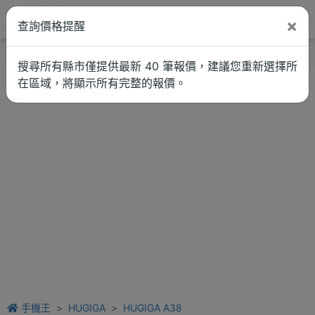
×
查詢價格提醒
找品牌
新聞
車拚
維修估價
搜尋所有縣市僅提供最新 40 筆報價，建議您重新選擇所
在區域，將顯示所有完整的報價。
手機王
HUGIGA
HUGIGA A38