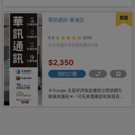
店辦理搭配門號，打卡贈好禮
精選
華訊通訊-東海店
5.0
(574)
台中市龍井區遊園北路481號
$2,350
預約訂購
☀️Google 五星好評指定機款立即送鋼化
玻璃保護貼☀️✅可先來電確認有無現貨 ☎️
04-2631