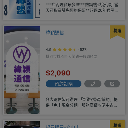
***店內現貨最多!!!***熱銷機型免付訂 當
天可取貨請先預約保留**超過20年通訊經
驗2001年起
精選
緯穎通信
4.9
(627)
桃園市桃園區大業路一段394號
$2,090
預約訂購
各大電信皆可辦理 「新辦/攜碼/續約」提
供「免卡現金分期」服務高價收購中古機
♥️只要來緯穎 保證你上癮
精選
揚昇通訊-文山店