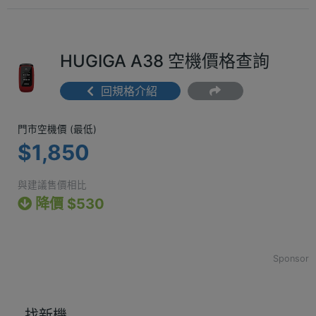
HUGIGA A38 空機價格查詢
回規格介紹
門市空機價 (最低) $1,850
門市空機價 (最低)
$1,850
與建議售價相比
降價 $530
Sponsor
找新機