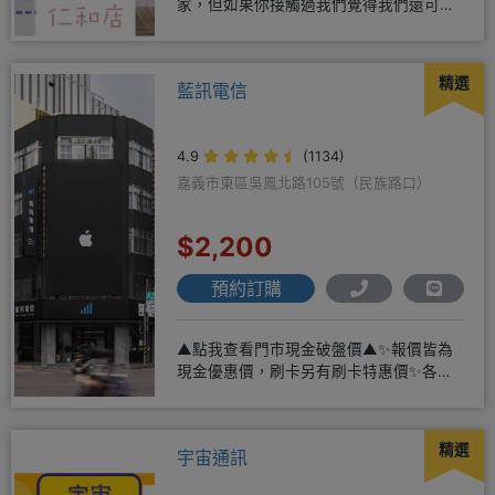
家，但如果你接觸過我們覺得我們還可
以，願意給我們機會，歡迎多詢
精選
藍訊電信
4.9
(1134)
嘉義市東區吳鳳北路105號（民族路口）
$2,200
預約訂購
▲點我查看門市現金破盤價▲✨報價皆為
現金優惠價，刷卡另有刷卡特惠價✨各大
品牌手機皆有(門號：✔續約 ✔
精選
宇宙通訊