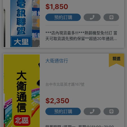
$1,850
預約訂購
***店內現貨最多!!!***熱銷機型免付訂 當
天可取貨請先預約保留**超過20年通訊經
驗2001年起
精選
大衛通信行
台中市北區英才路167號
$2,350
預約訂購