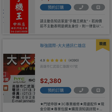
預約訂購
請主動告知店家是"手機王網友"，若詢價
前不主動表明是網友身份，則一律皆以"現
場報價為主"事後不退差價請
精選
聯強國際-大大通訊仁雄店
4.9
(4390)
高雄市仁武區仁雄路107號
$2,380
預約訂購
★門號申辦★3C專業維修★周邊配件★現
金分期★專業包膜★購買須知請詳閱＊來