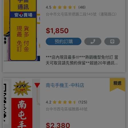
4.5
(46)
台中市北屯區崇德路二段145號（瀋陽路口）
$1,850
預約訂購
***店內現貨最多!!!***熱銷機型免付訂 當
天可取貨請先預約保留**超過20年通訊經
驗2001年起
精選
南屯手機王-中科店
4.2
(125)
台中市西屯區福雅路48號
$2,380