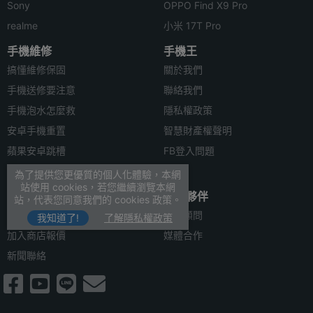
Sony
OPPO Find X9 Pro
realme
小米 17T Pro
手機維修
手機王
搞懂維修保固
關於我們
手機送修要注意
聯絡我們
手機泡水怎麼救
隱私權政策
安卓手機重置
智慧財產權聲明
蘋果安卓跳槽
FB登入問題
安卓資料轉移
為了提供您更優質的個人化體驗，本網
站使用 cookies，若您繼續瀏覽本網
合作聯絡
合作夥伴
站，代表您同意我們的 cookies 政策。
廣告刊登
法律顧問
我知道了!
了解隱私權政策
加入商店報價
媒體合作
新聞聯絡