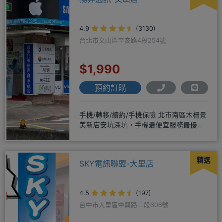
4.9
(3130)
台北市文山區辛亥路4段254號
$1,990
預約訂購
手機/轉移/續約/手機保險 北市南區木柵景
美新店安坑深坑，手機最便宜服務最優
質。深耕28年經驗豐富擅於
精選
SKY電訊聯盟-大里店
4.5
(197)
台中市大里區中興路二段606號