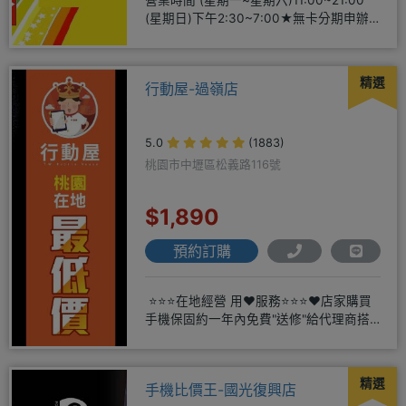
營業時間 (星期一~星期六)11:00~21:00
(星期日)下午2:30~7:00★無卡分期申辦
方便
精選
行動屋-過嶺店
5.0
(1883)
桃園市中壢區松義路116號
$1,890
預約訂購
⭐⭐⭐在地經營 用❤️服務⭐⭐⭐❤️店家購買
手機保固約一年內免費"送修"給代理商搭
配門號再享高額折扣
精選
手機比價王-國光復興店