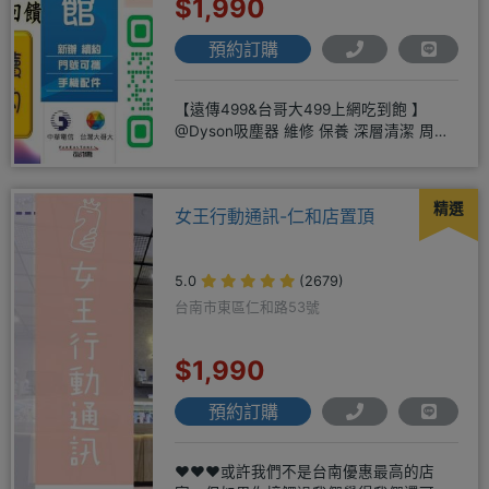
$1,990
預約訂購
【遠傳499&台哥大499上網吃到飽 】
@Dyson吸塵器 維修 保養 深層清潔 周邊
商品 耗材販售@
精選
女王行動通訊-仁和店置頂
5.0
(2679)
台南市東區仁和路53號
$1,990
預約訂購
❤️❤️❤️或許我們不是台南優惠最高的店