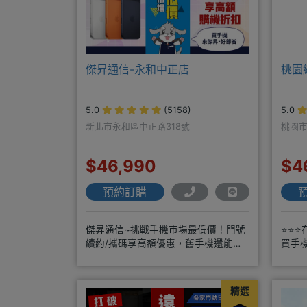
傑昇通信-永和中正店
桃園
5.0
(5158)
5.0
新北市永和區中正路318號
桃園市
$46,990
$4
預約訂購
傑昇通信~挑戰手機市場最低價！門號
⭐⭐⭐
續約/攜碼享高額優惠，舊手機還能高
買手
價現金回收！買手機．來傑昇．好節省
商搭
精選