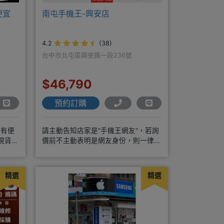
便宜
南屯手機王-興安店
4.2
(38)
台中市北屯區興安路一段236號
$46,790
預約訂購
面有便
請主動告知店家是"手機王網友"，若詢
現貨
價前不主動表明是網友身份，則一律皆
以"現場報價為主"事後不退差價請
精選
精選