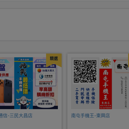
精選
通信-三民大昌店
南屯手機王-東興店