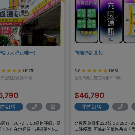
通訊(大汐止唯一)
向陽通訊北投
(1979)
5.0
(156)
汐止區建成路68號
台北市北投區尊賢街220號
6,790
$46,790
預約訂購
預約訂購
間11：30~21：00網路評價五星
北投區尊賢街220號 02-2821-39
家！汐止在地經營，超過萬名以上
口好停車 不擔心開單拖吊來店