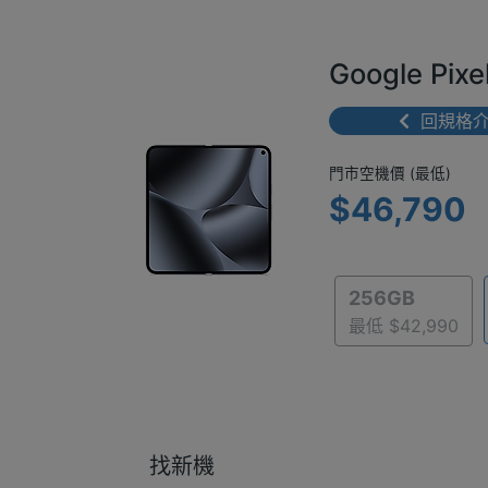
Google Pix
回規格
門市空機價 
門市空機價 (最低)
$46,790
256GB
最低 $42,990
找新機