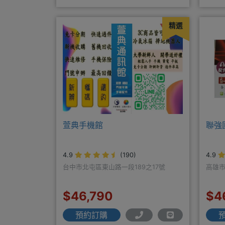
https://yujimob
客戶
精選
萱典手機館
聯強
4.9
(190)
4.9
台中市北屯區東山路一段189之17號
高雄市
$46,790
$4
預約訂購