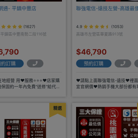
網通- 平鎮中豐店
聯強電信-遠技左營-高雄最
(1627)
4.9
(1053)
平鎮區中豐南勢二段116號
高雄市左營區華夏路913號
6,790
$46,790
預約訂購
預約訂購
在地經營 用❤️服務⭐⭐⭐❤️店家購
❤️請點上面聯強電信-遠技❤️裡
機保固約一年內免費"送修"給代理
宜官網價❤️熱銷手機大部份都有
配門號再享高額折扣，
https://yujimob
精選