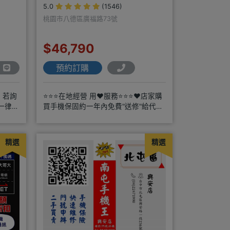
5.0
(1546)
桃園市八德區廣福路73號
$46,790
預約訂購
，若詢
⭐⭐⭐在地經營 用❤️服務⭐⭐⭐❤️店家購
一律皆
買手機保固約一年內免費"送修"給代理
請
商搭配門號再享高額折扣，
精選
精選