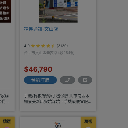
揚昇通訊-文山店
4.9
(3130)
台北市文山區辛亥路4段254號
$46,790
預約訂購
店家購
手機/轉移/續約/手機保險 北市南區木
給代理
柵景美新店安坑深坑，手機最便宜服務
最優質。深耕28年經驗豐富擅於
精選
精選