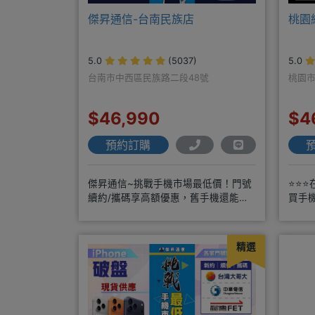
傑昇通信-台南民族店
桃園
5.0
(5037)
5.0
台南市中西區民族路二段48號
桃園市
$46,990
$4
預約訂購
傑昇通信~挑戰手機市場最低價！門號
⭐⭐⭐
續約/攜碼享高額優惠，舊手機還能高
買手
價現金回收！買手機．來傑昇．好節省
商搭
精選