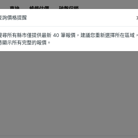
車拚
維修估價
破盤促銷
查詢價格提醒
搜尋所有縣市僅提供最新 40 筆報價，建議您重新選擇所在區域
將顯示所有完整的報價。