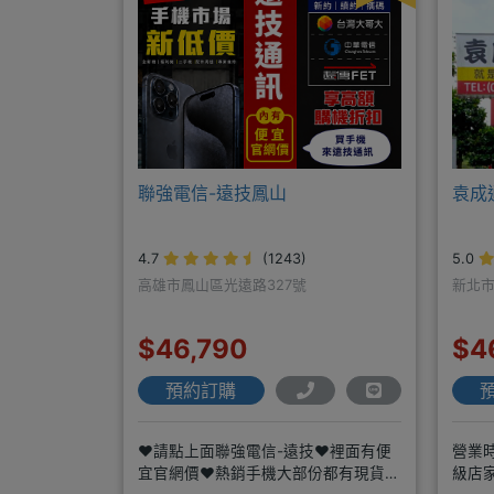
聯強電信-遠技鳳山
袁成
4.7
(1243)
5.0
高雄市鳳山區光遠路327號
新北市
$46,790
$4
預約訂購
❤️請點上面聯強電信-遠技❤️裡面有便
營業時
宜官網價❤️熱銷手機大部份都有現貨
級店