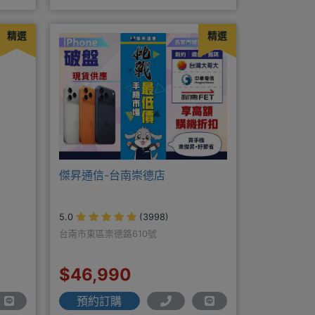
案優惠更多⭐⭐手機加購滿版玻璃貼+
精選
精選
傑昇通信-台南崇德店
5.0
(3998)
台南市東區崇德路610號
$46,990
預約訂購