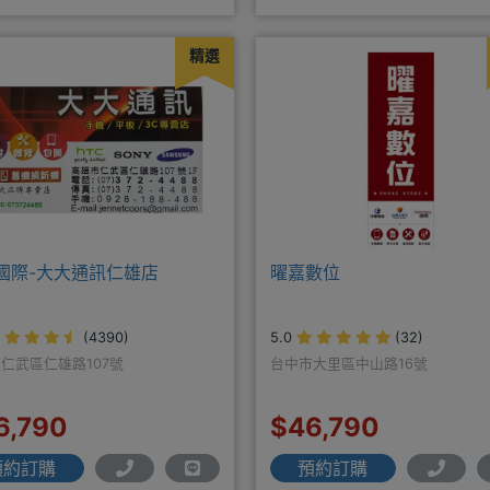
肯定！搭配各家電信資費
機王網友 才能享有
精選
國際-大大通訊仁雄店
曜嘉數位
(4390)
5.0
(32)
仁武區仁雄路107號
台中市大里區中山路16號
6,790
$46,790
預約訂購
預約訂購