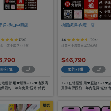
網通-龜山中興店
桃園網通-內壢一店
(791)
4.9
(904)
龜山區中興路443號
桃園市中壢區忠孝路63號
6,790
$46,790
預約訂購
預約訂購
在地經營 用❤️服務⭐⭐⭐❤️店家購
⭐⭐⭐在地經營 用❤️服務⭐⭐⭐❤️
機保固約一年內免費"送修"給代理
買手機保固約一年內免費"送修"
配門號再享高額折扣，
商搭配門號再享高額折扣，
精選