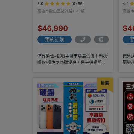
5.0
(9485)
4.9
高雄市鼓山區裕誠路1139號
高雄市
$46,990
$4
預約訂購
傑昇通信~挑戰手機市場最低價！門號
傑昇
續約/攜碼享高額優惠，舊手機還能高
續約
價現金回收！買手機．來傑昇．好節省
價現
精選