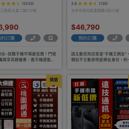
(5533)
3.8
(139)
三民區大昌二路212號
台中市南屯區東興路2段23號
6,990
$46,790
預約訂購
預約訂購
通信~挑戰手機市場最低價！門號
請主動告知店家是"手機王網友"
/攜碼享高額優惠，舊手機還能高
價前不主動表明是網友身份，則
金回收！買手機．來傑昇．好節省
以"現場報價為主"事後不退差價
精選