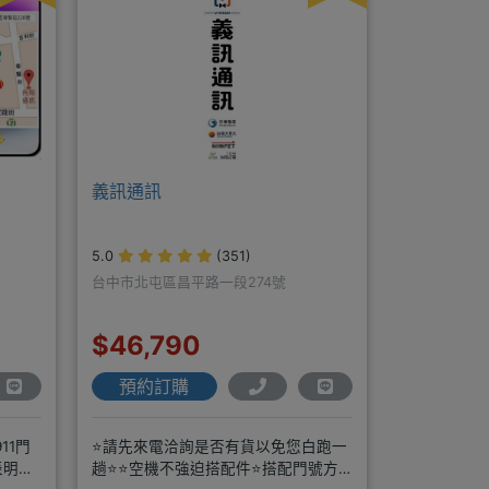
義訊通訊
5.0
(351)
台中市北屯區昌平路一段274號
$46,790
預約訂購
11門
⭐請先來電洽詢是否有貨以免您白跑一
表明手
趟⭐⭐空機不強迫搭配件⭐搭配門號方