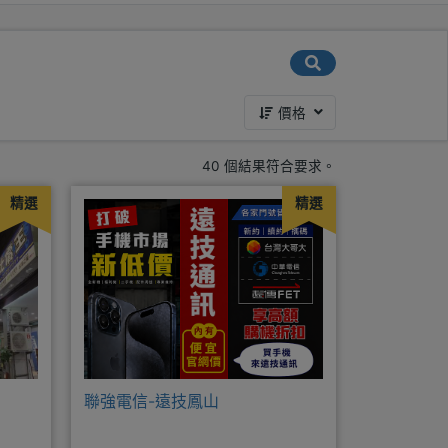
價格
40 個結果符合要求。
精選
精選
聯強電信-遠技鳳山