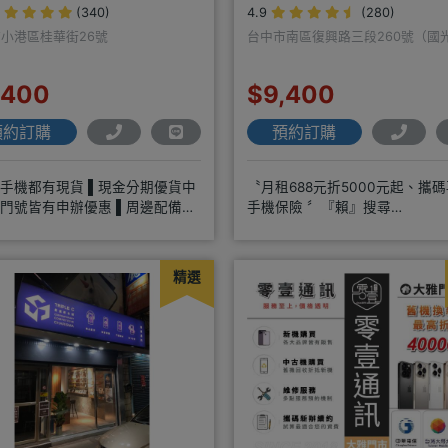
(340)
4.9
(280)
小港區桂華街26號
台中市南區復興路三段260號（國
遠傳隔壁）
,400
$9,400
預約訂購
預約訂購
銷手機都有現貨 ▌現金分期優貨中
〝月租688元折5000元起、攜
家門號皆有申辦優惠 ▌周邊配備完
手機保險 〞『賴』搜尋
多樣選擇▌平板、各式家電
『ID』:00966225898
精選