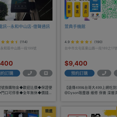
電訊--永和中山店-億聲通訊
萱典手機館
(114)
4.9
(190)
永和區中山路一段199號
台中市北屯區東山路一段189之17
,400
$9,400
預約訂購
預約訂購
門號換購物金◆歡迎比價◆保證便
【遠傳499&台哥大499上網吃到
◆門口可停車◆全年無休◆價錢低
@Dyson吸塵器 維修 保養 深層
務好◆超低價單機商品需搭配選購
邊商品 耗材販售@
精選