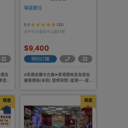
曜嘉數位
5.0
(32)
台中市大里區中山路16號
$9,400
預約訂購
報價及
#高價收購中古機➤賣場價格皆為現金
零壹通
優惠價格(未稅) 營業時間 (星期一~星
期日)12:00~20:00
精選
精選