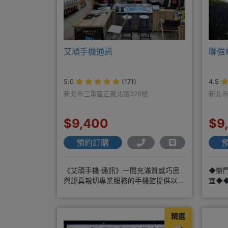
艾頑手機通訊
聯強
5.0
(171)
4.5
新北市三重區正義北路376號
新北市
$9,400
$9
預約訂購
《艾頑手機·通訊》一間充滿質感巧思
◆辦
與認真親切專業服務的手機館提供以下
宜◆
服務*免卡/無卡/手機/3C產品/
◆服
精選