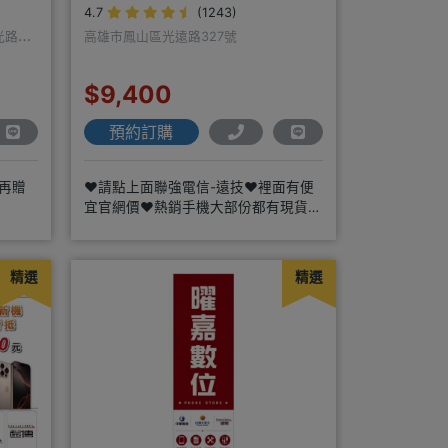
4.7
(1243)
光路口
高雄市鳳山區光遠路327號
$9,400
預約訂購
碼再贈
❤️請點上面聯強電信-遠技❤️裡面有便
宜官網價❤️熱銷手機大部份都有現貨
https://yujimob
精選
精選