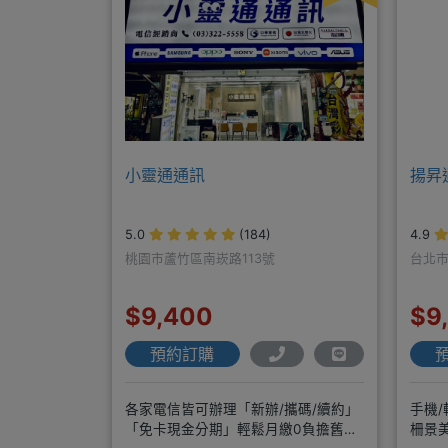
小靈通通訊
揚昇
5.0
(184)
4.9
桃園市蘆竹區南崁路113號
台北市
$9,400
$9
預約訂購
各家電信皆可辦理「新辦/攜碼/續約」
手機/
「免卡現金分期」輕鬆月繳0負擔舊機
柵景