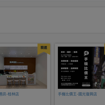
精選
通訊-桂林店
手機比價王-國光復興店