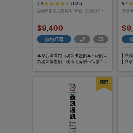
4.9
(1134)
5.0
嘉義市東區吳鳳北路105號（民族路口）
高雄市
$9,400
$9
預約訂購
▲點我查看門市現金破盤價▲✨報價皆
▌熱
為現金優惠價，刷卡另有刷卡特惠價✨
▌各
各大品牌手機皆有(門號：✔續約 ✔
整、
精選