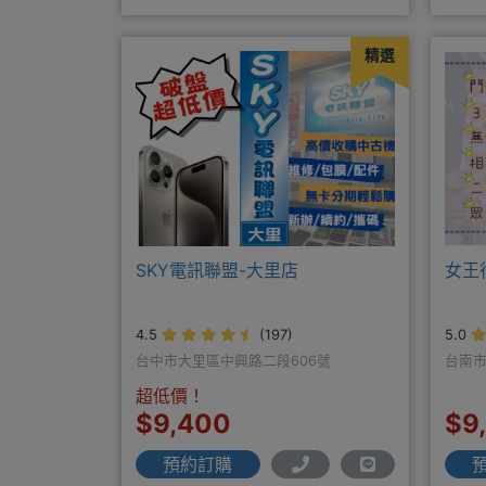
換新機馬上折抵，高價收購用心經營
最優
精選
SKY電訊聯盟-大里店
女王
4.5
(197)
5.0
台中市大里區中興路二段606號
台南市
超低價！
$9,400
$9
預約訂購