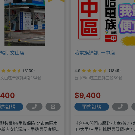
通訊-文山店
哈電族通訊-一中店
(3130)
4.9
(1849)
文山區辛亥路4段254號
台中市中區三民路三段59號
,400
$9,400
預約訂購
預約訂購
轉移/續約/手機保險 北市南區木
《台中6間門市服務-忠孝/英才/
美新店安坑深坑，手機最便宜服務
工/大里/三民》挑戰最低價-官方