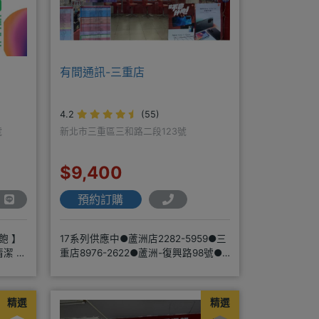
有間通訊-三重店
4.2
(55)
號
新北市三重區三和路二段123號
$9,400
預約訂購
飽 】
17系列供應中●蘆洲店2282-5959●三
清潔 周
重店8976-2622●蘆洲-復興路98號●
三重-三和路二
精選
精選