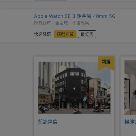
Apple Watch SE 3 鋁金屬 40mm 5G
所有縣市｜全區域｜不搭專案
快速篩選
精選推薦
最低價
精選
藍訊電信
揚紳