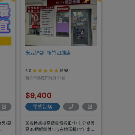
米亞通訊-新竹四維店
5.0
(598)
新竹市北區四維路63號
$9,400
預約訂購
東興/高
舊機換新機高價收價折扣^無卡分期最
高36期輕鬆付^☄y在地深耕14年 米亞