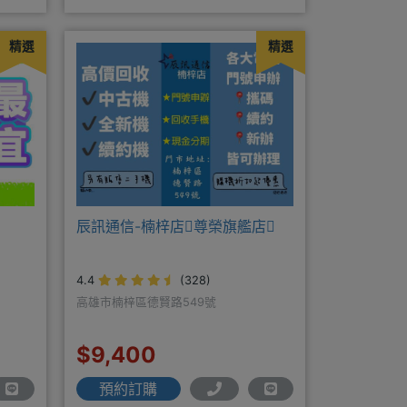
通訊四維門市原南大路米亞通訊
精選
精選
辰訊通信-楠梓店尊榮旗艦店
4.4
(328)
高雄市楠梓區德賢路549號
$9,400
預約訂購