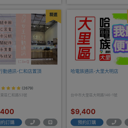
質。深耕28年經驗豐富擅於
LINE@hbp2888s♦高
精選
行動通訊-仁和店置頂
哈電族通訊-大里大明店
(2679)
東區仁和路53號
台中市大里區大明路146-1號
,400
$9,400
預約訂購
預約訂購