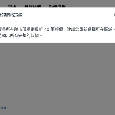
車拚
維修估價
破盤促銷
查詢價格提醒
搜尋所有縣市僅提供最新 40 筆報價，建議您重新選擇所在區域
將顯示所有完整的報價。
0mm