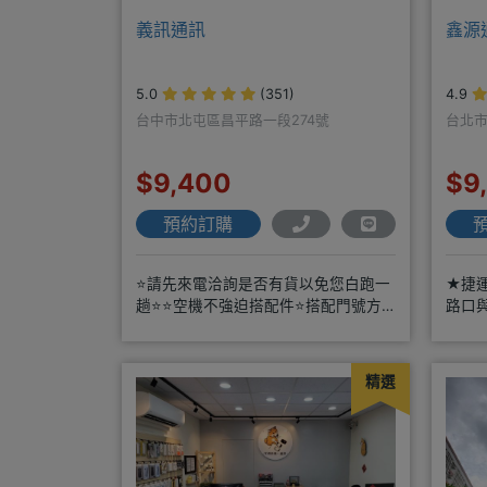
義訊通訊
鑫源
5.0
(351)
4.9
台中市北屯區昌平路一段274號
台北市
$9,400
$9
預約訂購
⭐請先來電洽詢是否有貨以免您白跑一
★捷
趟⭐⭐空機不強迫搭配件⭐搭配門號方
路口
案優惠更多⭐⭐手機加購滿版玻璃貼+
方便
精選