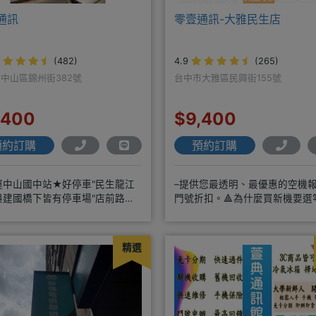
通訊
零壹通訊-大雅民生店
(482)
4.9
(265)
中山區錦州街382號
台中市大雅區民興街155號
,400
$9,400
預約訂購
預約訂購
運中山國中站★好停車"民生龍江
–提供您最透明、最優惠的空機
與建國橋下皆有停車場"店前路口
門號折扣。🔺為什麼買新機要選
臨停 仁愛眼鏡正隔壁★保證全新
訊？◎APPLE授權經銷商、SAM
精選