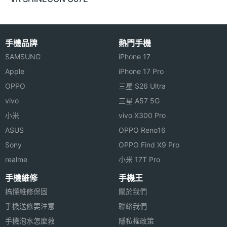
手機品牌
熱門手機
SAMSUNG
iPhone 17
Apple
iPhone 17 Pro
OPPO
三星 S26 Ultra
vivo
三星 A57 5G
小米
vivo X300 Pro
ASUS
OPPO Reno16
Sony
OPPO Find X9 Pro
realme
小米 17T Pro
手機維修
手機王
搞懂維修保固
關於我們
手機送修要注意
聯絡我們
手機泡水怎麼救
隱私權政策