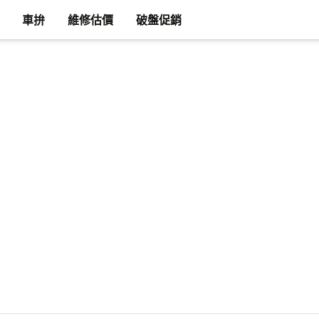
車拚
維修估價
破盤促銷