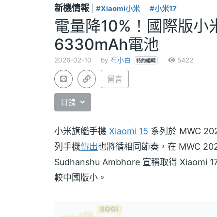
新機情報
|
#Xiaomi小米
#小米17
電量降10%！國際版小
6330mAh電池
2026-02-10
by
布小白
5422
特約編輯
留言
目錄
小米旗艦手機
Xiaomi 15
系列於 MWC 20
列手機
傳出
也將循相同節奏，在 MWC 2
Sudhanshu Ambhore 宣稱取得 X
較中國版小。