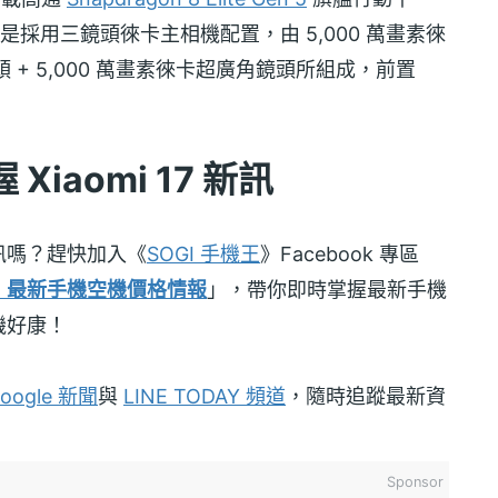
，則是採用三鏡頭徠卡主相機配置，由 5,000 萬畫素徠
頭 + 5,000 萬畫素徠卡超廣角鏡頭所組成，前置
iaomi 17 新訊
訊嗎？趕快加入《
SOGI 手機王
》Facebook 專區
！最新手機空機價格情報
」，帶你即時掌握最新手機
機好康！
oogle 新聞
與
LINE TODAY 頻道
，隨時追蹤最新資
Sponsor