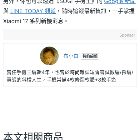
另外，你也可以透過《SOGI 手機王》的
Google 新聞
與
LINE TODAY 頻道
，隨時追蹤最新資訊，一手掌握
Xiaomi 17 系列新機消息。
Sponsor
布小白
特約編輯
曾任手機王編輯4年，也曾於時尚雜誌短暫嘗試數編/採編/
責編的斜槓人生，手機常備4款修圖軟體+8款手遊
本文相關商品