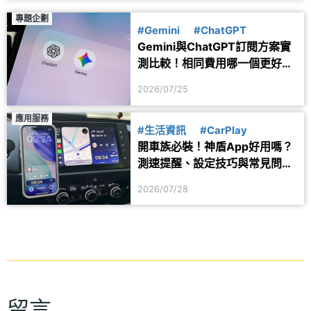
專題企劃
#Gemini
#ChatGPT
Gemini與ChatGPT訂閱方案實
測比較！相同費用哪一個更好
用？
2026/07/25
應用服務
#生活資訊
#CarPlay
開車族必裝！神盾App好用嗎？
測速提醒、設定技巧與常見問題
一次看
2026/07/28
留言