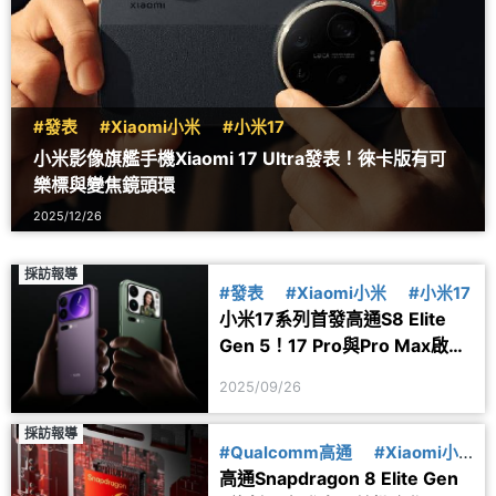
#發表
#Xiaomi小米
#小米17
小米影像旗艦手機Xiaomi 17 Ultra發表！徠卡版有可
樂標與變焦鏡頭環
2025/12/26
採訪報導
#發表
#Xiaomi小米
#小米17
小米17系列首發高通S8 Elite
Gen 5！17 Pro與Pro Max啟用
妙享螢幕
2025/09/26
採訪報導
#Qualcomm高通
#Xiaomi小
高通Snapdragon 8 Elite Gen
米
#SAMSUNG三星
#OPPO