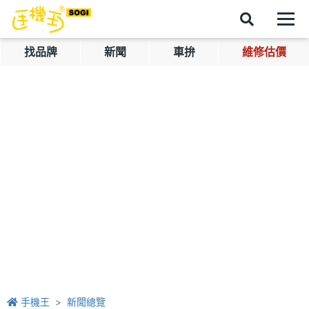
找品牌
新聞
車拚
維修估價
手機王
新聞總覽