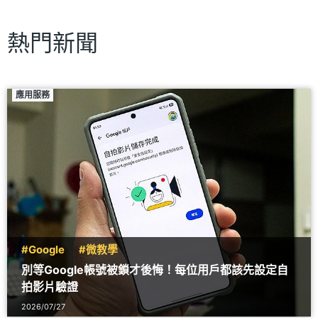
熱門新聞
應用服務
#Google
#微教學
別等Google帳號被鎖才後悔！每位用戶都該先設定自
拍影片驗證
2026/07/27