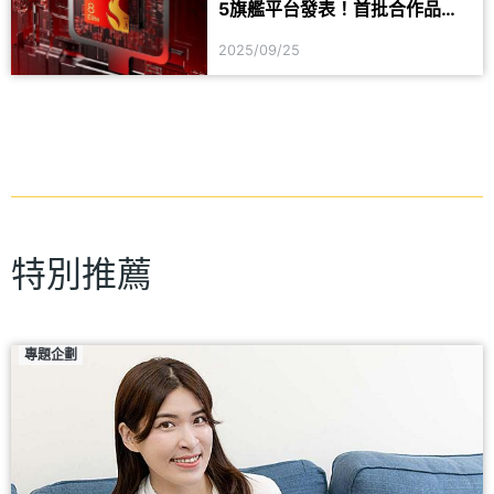
5旗艦平台發表！首批合作品牌
#vivo
#realme真我
一次看
#Sony索尼
#POCO
2025/09/25
特別推薦
專題企劃