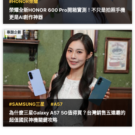
#HONOR榮耀
榮耀全新HONOR 600 Pro開箱實測！不只是拍照手機
更是AI創作神器
專題企劃
#SAMSUNG三星
#A57
為什麼三星Galaxy A57 5G值得買？台灣銷售五連霸的
超值國民神機關鍵攻略