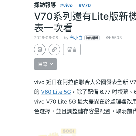
採訪報導
|
#vivo
#V70
V70系列還有Lite版新機！
表一次看
2026-06-08
by
布小白
5503
特約編輯
留言
目錄
vivo 近日在阿拉伯聯合大公國發表全新 V
的
V60 Lite 5G
，除了配備 6.77 吋螢幕、
vivo V70 Lite 5G 最大差異在於處理
色選擇，並且調整儲存容量配置，取消前代最高的