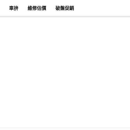
車拚
維修估價
破盤促銷