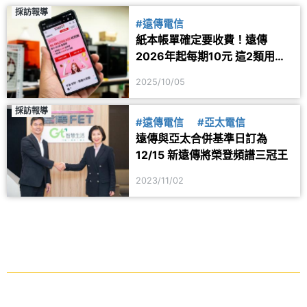
採訪報導
#遠傳電信
紙本帳單確定要收費！遠傳
2026年起每期10元 這2類用戶
免收
2025/10/05
採訪報導
#遠傳電信
#亞太電信
遠傳與亞太合併基準日訂為
12/15 新遠傳將榮登頻譜三冠王
2023/11/02