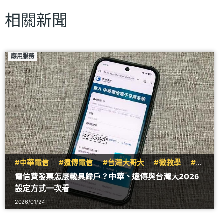
相關新聞
應用服務
#中華電信
#遠傳電信
#台灣大哥大
#微教學
#生
活資訊
電信費發票怎麼載具歸戶？中華、遠傳與台灣大2026
設定方式一次看
2026/01/24