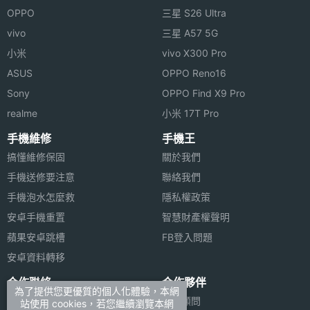
OPPO
三星 S26 Ultra
vivo
三星 A57 5G
小米
vivo X300 Pro
ASUS
OPPO Reno16
Sony
OPPO Find X9 Pro
realme
小米 17T Pro
手機維修
手機王
搞懂維修保固
關於我們
手機送修要注意
聯絡我們
手機泡水怎麼救
隱私權政策
安卓手機重置
智慧財產權聲明
蘋果安卓跳槽
FB登入問題
安卓資料轉移
合作聯絡
合作夥伴
為了提供您更優質的個人化體驗，本網
廣告刊登
法律顧問
站使用 cookies，若您繼續瀏覽本網