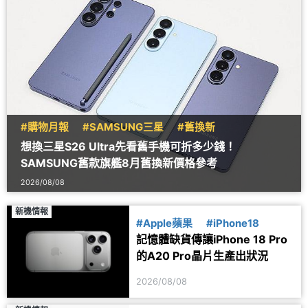
#購物月報
#SAMSUNG三星
#舊換新
想換三星S26 Ultra先看舊手機可折多少錢！
SAMSUNG舊款旗艦8月舊換新價格參考
2026/08/08
新機情報
#Apple蘋果
#iPhone18
記憶體缺貨傳讓iPhone 18 Pro
的A20 Pro晶片生產出狀況
2026/08/08