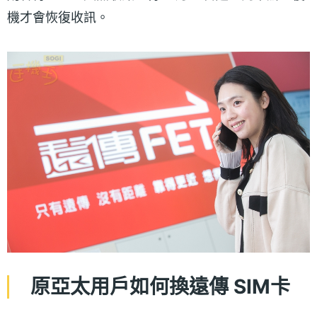
機才會恢復收訊。
原亞太用戶如何換遠傳 SIM卡