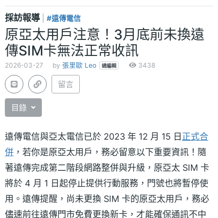
採訪報導
|
#遠傳電信
原亞太用戶注意！3月底前未換遠
傳SIM卡無法正常收訊
2026-03-27
by
張里歐 Leo
3438
總編輯
留言
目錄
遠傳電信與亞太電信已於 2023 年 12 月 15 日
正式合
併
，若你是原亞太用戶，務必留意以下重要資訊！隨
著遠傳完成第二階段網路整併與升級，原亞太 SIM 卡
將於 4 月 1 日起停止提供行動服務，門號也將暫停使
用。遠傳提醒，尚未更換 SIM 卡的原亞太用戶，務必
儘速前往遠傳門市免費更換新卡，才能確保通訊不中