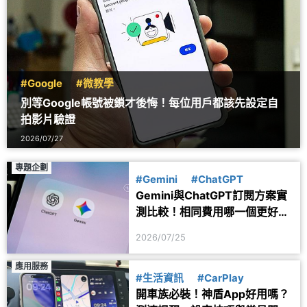
#Google
#微教學
別等Google帳號被鎖才後悔！每位用戶都該先設定自
拍影片驗證
2026/07/27
專題企劃
#Gemini
#ChatGPT
Gemini與ChatGPT訂閱方案實
測比較！相同費用哪一個更好
用？
2026/07/25
應用服務
#生活資訊
#CarPlay
開車族必裝！神盾App好用嗎？