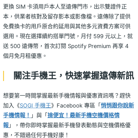
更換 SIM 卡須用戶本人至遠傳門市，出示雙證件正
本，供業者核對及留存影本或影像檔。遠傳除了提供
免費換卡的用戶原合約延用與其他多元資費方案可供
選用。現在選擇續約搭單門號，月付 599 元以上，就
送 500 遠傳幣，首次訂閱 Spotify Premium 再享 4
個月免月租優惠。
關注手機王，快速掌握遠傳新訊
想要第一時間掌握最新手機情報與優惠資訊嗎？趕快
加入《
SOGI 手機王
》Facebook 專區「
悄悄跟你說新
手機情報！
」與「
撿便宜！最新手機空機價格情
報
」，帶你即時掌握最新手機發表動態與空機價格優
惠，不錯過任何手機好康！