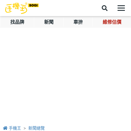
找品牌
新聞
車拚
維修估價
手機王
新聞總覽