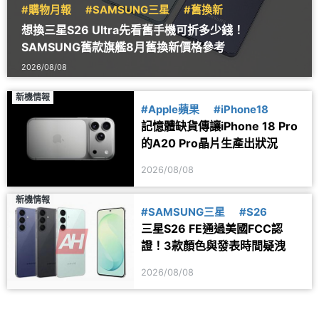
#購物月報
#SAMSUNG三星
#舊換新
想換三星S26 Ultra先看舊手機可折多少錢！
SAMSUNG舊款旗艦8月舊換新價格參考
2026/08/08
新機情報
#Apple蘋果
#iPhone18
記憶體缺貨傳讓iPhone 18 Pro
的A20 Pro晶片生產出狀況
2026/08/08
新機情報
#SAMSUNG三星
#S26
三星S26 FE通過美國FCC認
證！3款顏色與發表時間疑洩
2026/08/08