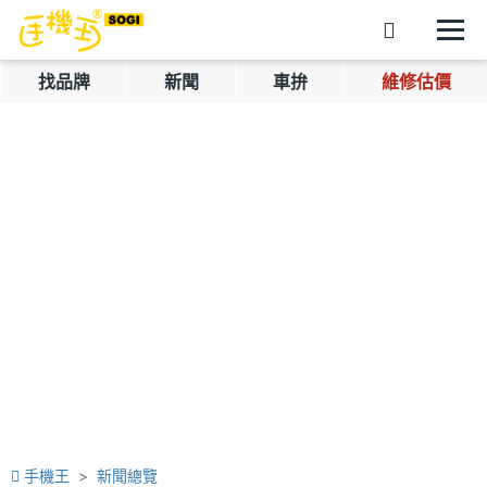
找品牌
新聞
車拚
維修估價
手機王
新聞總覽