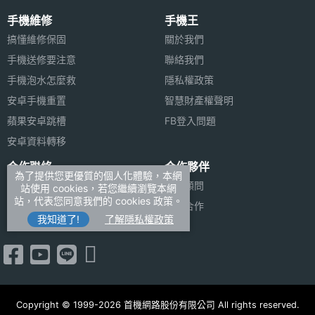
手機維修
手機王
搞懂維修保固
關於我們
手機送修要注意
聯絡我們
手機泡水怎麼救
隱私權政策
安卓手機重置
智慧財產權聲明
蘋果安卓跳槽
FB登入問題
安卓資料轉移
合作聯絡
合作夥伴
為了提供您更優質的個人化體驗，本網
廣告刊登
法律顧問
站使用 cookies，若您繼續瀏覽本網
站，代表您同意我們的 cookies 政策。
加入商店報價
媒體合作
我知道了!
了解隱私權政策
新聞聯絡
Copyright © 1999-2026 首機網路股份有限公司 All rights reserved.