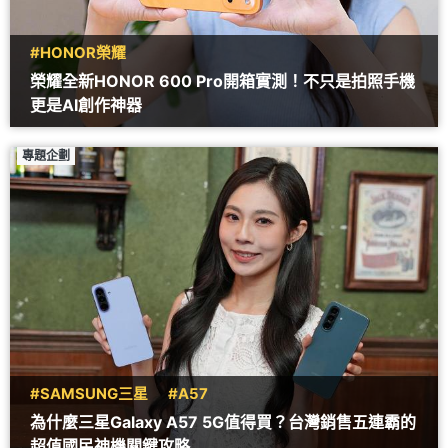
#HONOR榮耀
榮耀全新HONOR 600 Pro開箱實測！不只是拍照手機
更是AI創作神器
專題企劃
#SAMSUNG三星
#A57
為什麼三星Galaxy A57 5G值得買？台灣銷售五連霸的
超值國民神機關鍵攻略