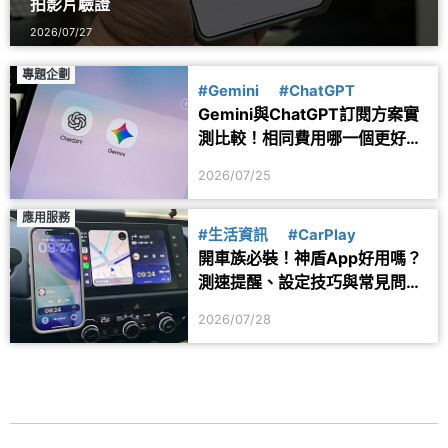
拍影片驗證
2026/07/27
專題企劃
#Gemini
#ChatGPT
Gemini與ChatGPT訂閱方案實
測比較！相同費用哪一個更好
用？
2026/07/25
應用服務
#生活資訊
#CarPlay
開車族必裝！神盾App好用嗎？
測速提醒、設定技巧與常見問題
一次看
2026/07/28