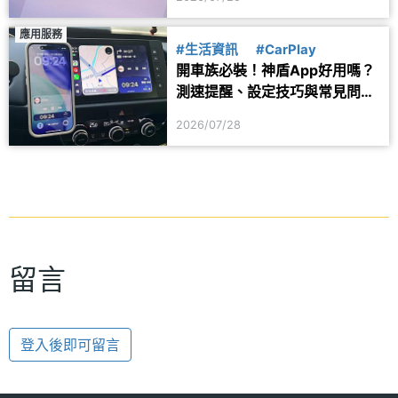
應用服務
#生活資訊
#CarPlay
開車族必裝！神盾App好用嗎？
測速提醒、設定技巧與常見問題
一次看
2026/07/28
留言
登入後即可留言