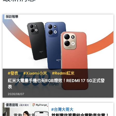
採訪報導
#發表
#Xiaomi小米
#Redmi紅米
紅米大電量手機也有RGB燈效！REDMI 17 5G正式發
表
2026/08/07
優惠速報
#台灣大哥大
首創電信資費結合電動車充電！