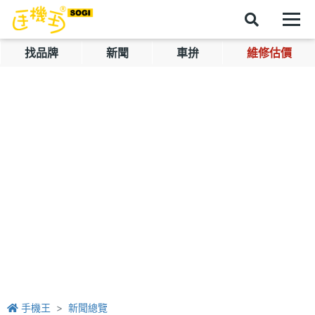
找品牌
新聞
車拚
維修估價
手機王
新聞總覽