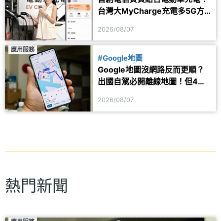
台灣大MyCharge充電多5G方
案 2年最高省1.6萬
2026/08/07
應用服務
#Google地圖
Google地圖沒網路反而更順？
出國自駕必開離線地圖！但4項
功能仍會受限制
2026/08/07
熱門新聞