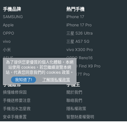
手機品牌
熱門手機
SAMSUNG
iPhone 17
Apple
iPhone 17 Pro
OPPO
三星 S26 Ultra
vivo
三星 A57 5G
小米
vivo X300 Pro
ASUS
OPPO Reno16
為了提供您更優質的個人化體驗，本網
Sony
OPPO Find X9 Pro
站使用 cookies，若您繼續瀏覽本網
站，代表您同意我們的 cookies 政策。
realme
小米 17T Pro
我知道了!
了解隱私權政策
手機維修
手機王
搞懂維修保固
關於我們
手機送修要注意
聯絡我們
手機泡水怎麼救
隱私權政策
安卓手機重置
智慧財產權聲明
蘋果安卓跳槽
FB登入問題