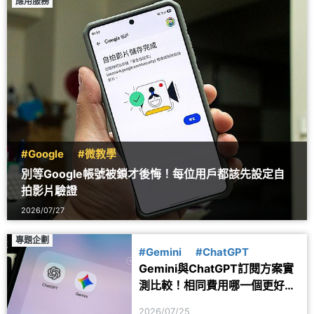
應用服務
#Google
#微教學
別等Google帳號被鎖才後悔！每位用戶都該先設定自
拍影片驗證
2026/07/27
專題企劃
#Gemini
#ChatGPT
Gemini與ChatGPT訂閱方案實
測比較！相同費用哪一個更好
用？
2026/07/25