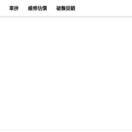
車拚
維修估價
破盤促銷