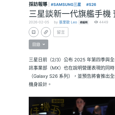
採訪報導
|
#SAMSUNG三星
#S26
三星談新一代旗艦手機 
2026-02-05
by
張里歐 Leo
4449
總編輯
留言
目錄
三星日前（2/3）公布 2025 年第四
訊事業部（MX）也在說明營運表現的同
（Galaxy S26 系列），並預告將會推
機身設計。