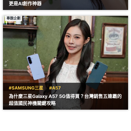
更是AI創作神器
專題企劃
#SAMSUNG三星
#A57
為什麼三星Galaxy A57 5G值得買？台灣銷售五連霸的
超值國民神機關鍵攻略