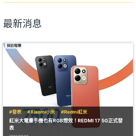
最新消息
採訪報導
#發表
#Xiaomi小米
#Redmi紅米
紅米大電量手機也有RGB燈效！REDMI 17 5G正式發
表