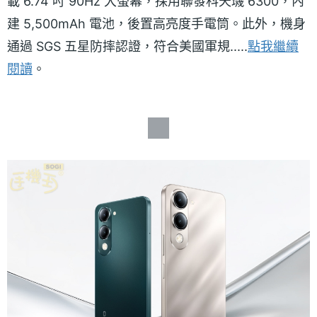
載 6.74 吋 90Hz 大螢幕，採用聯發科天璣 6300，內
建 5,500mAh 電池，後置高亮度手電筒。此外，機身
通過 SGS 五星防摔認證，符合美國軍規.....
點我繼續
閱讀
。