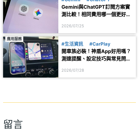
Gemini與ChatGPT訂閱方案實
測比較！相同費用哪一個更好
用？
2026/07/25
應用服務
#生活資訊
#CarPlay
開車族必裝！神盾App好用嗎？
測速提醒、設定技巧與常見問題
一次看
2026/07/28
留言