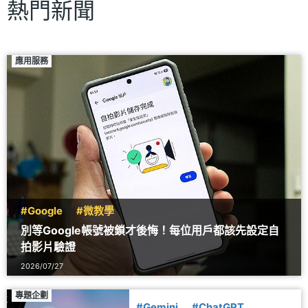
熱門新聞
應用服務
#Google
#微教學
別等Google帳號被鎖才後悔！每位用戶都該先設定自
拍影片驗證
2026/07/27
專題企劃
#Gemini
#ChatGPT