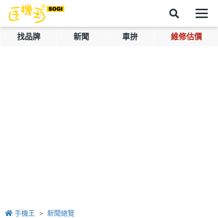
找品牌
新聞
車拚
維修估價
手機王
新聞總覽