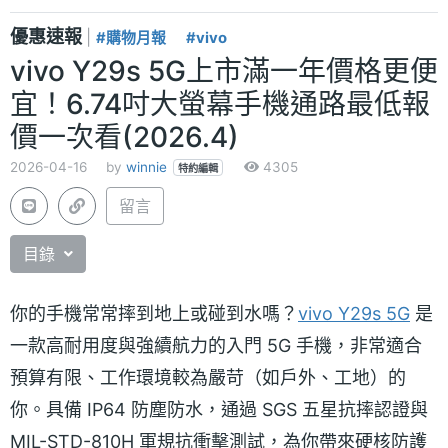
優惠速報
|
#購物月報
#vivo
vivo Y29s 5G上市滿一年價格更便
宜！6.74吋大螢幕手機通路最低報
價一次看(2026.4)
2026-04-16
by
winnie
4305
特約編輯
留言
目錄
你的手機常常摔到地上或碰到水嗎？
vivo Y29s 5G
是
一款高耐用度與強續航力的入門 5G 手機，非常適合
預算有限、工作環境較為嚴苛（如戶外、工地）的
你。具備 IP64 防塵防水，通過 SGS 五星抗摔認證與
MIL-STD-810H 軍規抗衝擊測試，為你帶來硬核防護