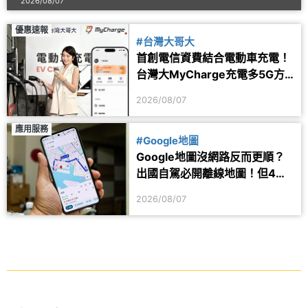
2026/08/07
優惠速報
#台灣大哥大
首創電信資費結合電動車充電！
台灣大MyCharge充電多5G方
案 2年最高省1.6萬
2026/08/07
應用服務
#Google地圖
Google地圖沒網路反而更順？
出國自駕必開離線地圖！但4項
功能仍會受限制
2026/08/07