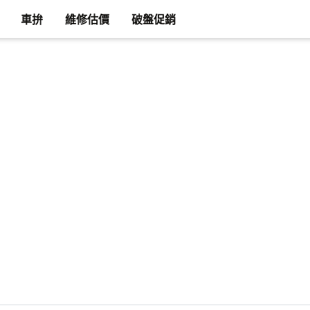
車拚
維修估價
破盤促銷