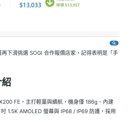
下滑挑選 SOGI 合作報價店家，記得表明是「手
介紹
X200 FE，主打輕量與續航，機身僅 186g、內建
 吋 1.5K AMOLED 螢幕與 IP68 / IP69 防護，採用