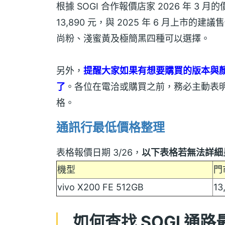
根據 SOGI 合作報價店家 2026 年 3 月的
13,890 元，與 2025 年 6 月上市的
尚粉、淺蜜黃及極簡黑四種可以選擇。
另外，
提醒大家如果有想要購買的版本與
了
。各位在電洽或購買之前，務必主動表
格。
通訊行最低價格整理
表格報價日期 3/26，
以下表格若無法詳細
機型
門
vivo X200 FE 512GB
13
如何查找 SOGI 通