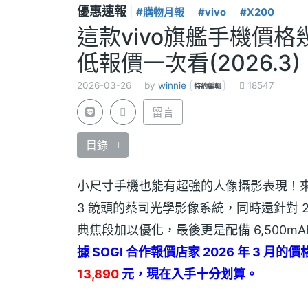
優惠速報
|
#購物月報
#vivo
#X200
這款vivo旗艦手機價格
低報價一次看(2026.3)
2026-03-26
by
winnie
18547
特約編輯
留言
目錄
小尺寸手機也能有超強的人像攝影表現！來自 
3 鏡頭的蔡司光學影像系統，同時還針對 23m
典焦段加以優化，最後更是配備 6,500
據 SOGI 合作報價店家 2026 年 3 月的
13,890
元，現在入手十分划算。