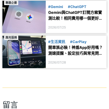
專題企劃
#Gemini
#ChatGPT
Gemini與ChatGPT訂閱方案實
測比較！相同費用哪一個更好
用？
2026/07/25
應用服務
#生活資訊
#CarPlay
開車族必裝！神盾App好用嗎？
測速提醒、設定技巧與常見問題
一次看
2026/07/28
留言