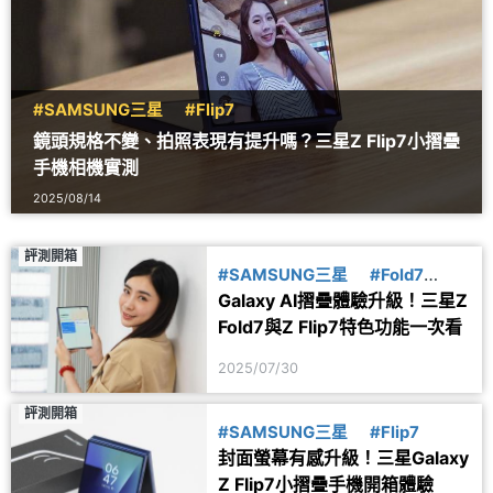
#SAMSUNG三星
#Flip7
鏡頭規格不變、拍照表現有提升嗎？三星Z Flip7小摺疊
手機相機實測
2025/08/14
評測開箱
#SAMSUNG三星
#Fold7
Galaxy AI摺疊體驗升級！三星Z
#Flip7
Fold7與Z Flip7特色功能一次看
2025/07/30
評測開箱
#SAMSUNG三星
#Flip7
封面螢幕有感升級！三星Galaxy
Z Flip7小摺疊手機開箱體驗