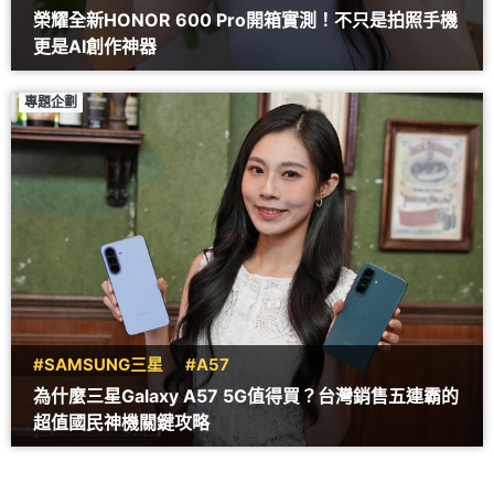
榮耀全新HONOR 600 Pro開箱實測！不只是拍照手機
更是AI創作神器
專題企劃
#SAMSUNG三星
#A57
為什麼三星Galaxy A57 5G值得買？台灣銷售五連霸的
超值國民神機關鍵攻略