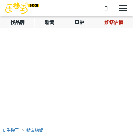
找品牌
新聞
車拚
維修估價
手機王
新聞總覽