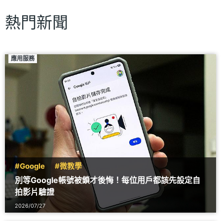
熱門新聞
應用服務
#Google
#微教學
別等Google帳號被鎖才後悔！每位用戶都該先設定自
拍影片驗證
2026/07/27