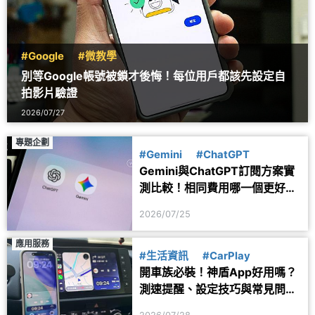
#Google
#微教學
別等Google帳號被鎖才後悔！每位用戶都該先設定自
拍影片驗證
2026/07/27
專題企劃
#Gemini
#ChatGPT
Gemini與ChatGPT訂閱方案實
測比較！相同費用哪一個更好
用？
2026/07/25
應用服務
#生活資訊
#CarPlay
開車族必裝！神盾App好用嗎？
測速提醒、設定技巧與常見問題
一次看