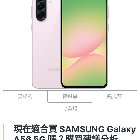
賞櫻粉
夜遊黑
鐵馬灰
野營綠
現在適合買 SAMSUNG Galaxy
A56 5G 嗎？購買建議分析