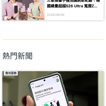
三星摺疊手機預購刷新紀錄！韓
#Flip8
國總量超越S26 Ultra 寬摺Z
Fold8最熱賣
2026/08/06
熱門新聞
應用服務