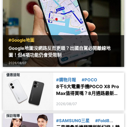
#Google地圖
Google地圖沒網路反而更順？出國自駕必開離線地
圖！但4項功能仍會受限制
2026/08/07
優惠速報
#購物月報
#POCO
8千5大電量手機POCO X8 Pro
Max值得買嗎？8月通路最新價
格一次看
2026/08/07
採訪報導
#SAMSUNG三星
#Fold8