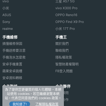
vivo
三星 A57 5G
小米
vivo X300 Pro
ASUS
OPPO Reno16
Sony
OPPO Find X9 Pro
realme
小米 17T Pro
手機維修
手機王
搞懂維修保固
關於我們
手機送修要注意
聯絡我們
手機泡水怎麼救
隱私權政策
安卓手機重置
智慧財產權聲明
蘋果安卓跳槽
FB登入問題
安卓資料轉移
合作聯絡
合作夥伴
為了提供您更優質的個人化體驗，本網
廣告刊登
法律顧問
站使用 cookies，若您繼續瀏覽本網
站，代表您同意我們的 cookies 政策。
加入商店報價
媒體合作
我知道了!
了解隱私權政策