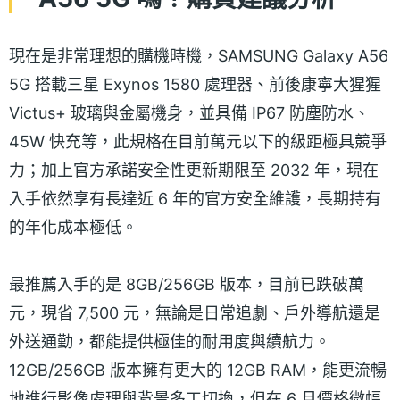
現在是非常理想的購機時機，SAMSUNG Galaxy A56
5G 搭載三星 Exynos 1580 處理器、前後康寧大猩猩
Victus+ 玻璃與金屬機身，並具備 IP67 防塵防水、
45W 快充等，此規格在目前萬元以下的級距極具競爭
力；加上官方承諾安全性更新期限至 2032 年，現在
入手依然享有長達近 6 年的官方安全維護，長期持有
的年化成本極低。
最推薦入手的是 8GB/256GB 版本，目前已跌破萬
元，現省 7,500 元，無論是日常追劇、戶外導航還是
外送通勤，都能提供極佳的耐用度與續航力。
12GB/256GB 版本擁有更大的 12GB RAM，能更流暢
地進行影像處理與背景多工切換，但在 6 月價格微幅