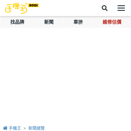
找品牌
新聞
車拚
維修估價
手機王
新聞總覽