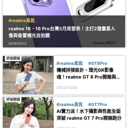
#realme真我
realme 16、16 Pro台灣3月底發表！主打2億畫素人
像與後置補光自拍鏡
2026/03/13
評測開箱
#realme真我
#GT8Pro
機械拼接設計、理光GR影像
魂！realme GT 8 Pro開箱與拍
照評測
2025/12/26
評測開箱
#realme真我
#GT7Pro
AI實力派！水下攝影與性能全面
突破 realme GT 7 Pro開箱跑分