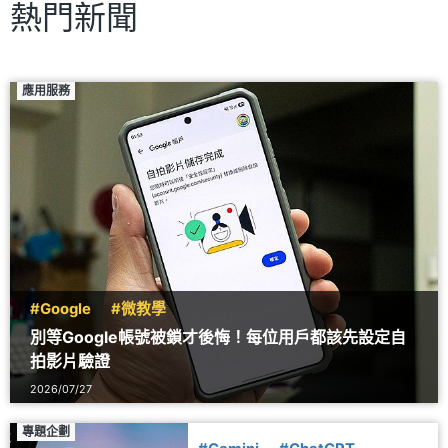
熱門新聞
應用服務
#Google
#微教學
別等Google帳號被鎖才後悔！每位用戶都該先設定自
拍影片驗證
2026/07/27
專題企劃