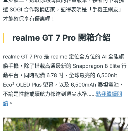
▲步驟二，選取你想購買的容量版本，接著再下滑挑
選 SOGI 合作報價店家，記得表明是「手機王網友」
才能確保享有優惠喔！
realme GT 7 Pro 開箱介紹
realme GT 7 Pro 是 realme 定位全方位的 AI 全能旗
艦手機，除了搭載高通最新的 Snapdragon 8 Elite 行
動平台，同時配備 6.78 吋、全球最亮的 6,500nit
Eco² OLED Plus 螢幕，以及 6,500mAh 泰坦電池，
不論是性能或續航力都達到頂尖水準……
點我繼續閱
讀
。