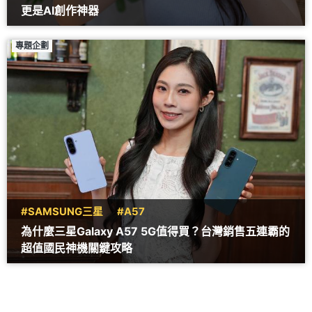
更是AI創作神器
專題企劃
#SAMSUNG三星
#A57
為什麼三星Galaxy A57 5G值得買？台灣銷售五連霸的
超值國民神機關鍵攻略