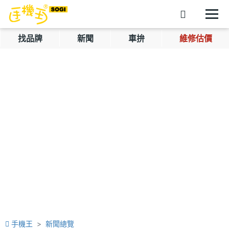
找品牌
新聞
車拚
維修估價
手機王
新聞總覽