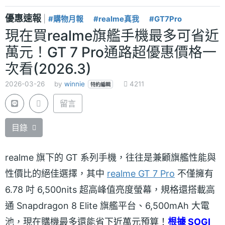
優惠速報
|
#購物月報
#realme真我
#GT7Pro
現在買realme旗艦手機最多可省近
萬元！GT 7 Pro通路超優惠價格一
次看(2026.3)
2026-03-26
by
winnie
4211
特約編輯
留言
目錄
realme 旗下的 GT 系列手機，往往是兼顧旗艦性能與
性價比的絕佳選擇，其中
realme GT 7 Pro
不僅擁有
6.78 吋 6,500nits 超高峰值亮度螢幕，規格還搭載高
通 Snapdragon 8 Elite 旗艦平台、6,500mAh 大電
池，現在購機最多還能省下近萬元預算！
根據 SOGI