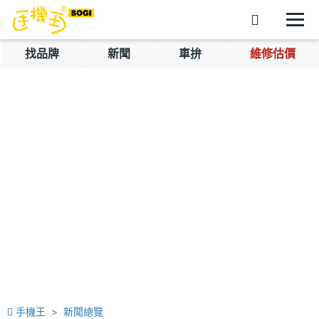
找品牌
新聞
車拚
維修估價
手機王
新聞總覽