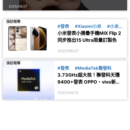
2025/06/27
採訪報導
#發表
#Xiaomi小米
#小米15
小米發表小摺疊手機MIX Flip 2
#MIXFlip2
同步推出15 Ultra限量訂製色
2025/06/27
採訪報導
#發表
#MediaTek聯發科
3.73GHz超大核！聯發科天璣
9400+發表 OPPO、vivo新機
採用
2025/04/12