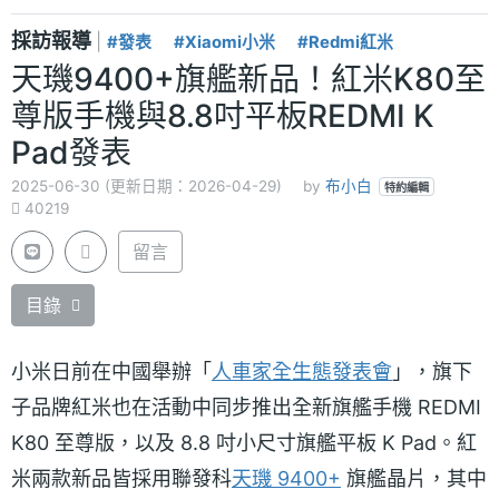
採訪報導
|
#發表
#Xiaomi小米
#Redmi紅米
天璣9400+旗艦新品！紅米K80至
尊版手機與8.8吋平板REDMI K
Pad發表
2025-06-30 (更新日期：2026-04-29)
by
布小白
特約編輯
40219
留言
目錄
小米日前在中國舉辦「
人車家全生態發表會
」，旗下
子品牌紅米也在活動中同步推出全新旗艦手機 REDMI
K80 至尊版，以及 8.8 吋小尺寸旗艦平板 K Pad。紅
米兩款新品皆採用聯發科
天璣 9400+
旗艦晶片，其中