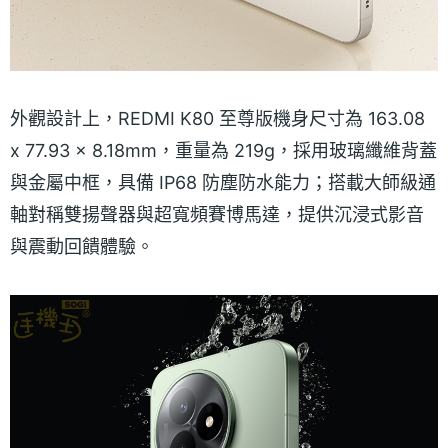
外觀設計上，REDMI K80 至尊版機身尺寸為 163.08
x 77.93 x 8.18mm，重量為 219g，採用玻璃纖維背蓋
與金屬中框，具備 IP68 防塵防水能力；搭載大師級通
軸對稱雙揚聲器與超寬頻賽博馬達，提供沉浸式影音
與震動回饋體驗。