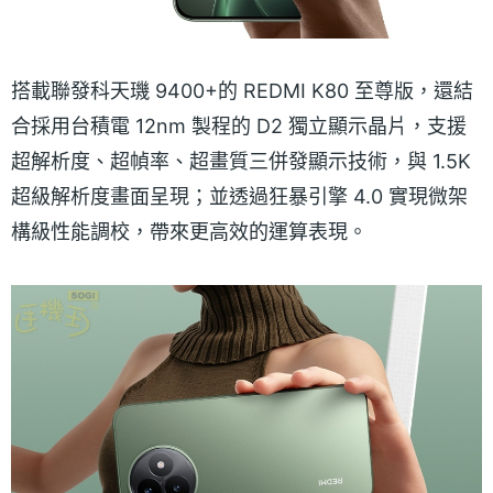
搭載聯發科天璣 9400+的 REDMI K80 至尊版，還結
合採用台積電 12nm 製程的 D2 獨立顯示晶片，支援
超解析度、超幀率、超畫質三併發顯示技術，與 1.5K
超級解析度畫面呈現；並透過狂暴引擎 4.0 實現微架
構級性能調校，帶來更高效的運算表現。