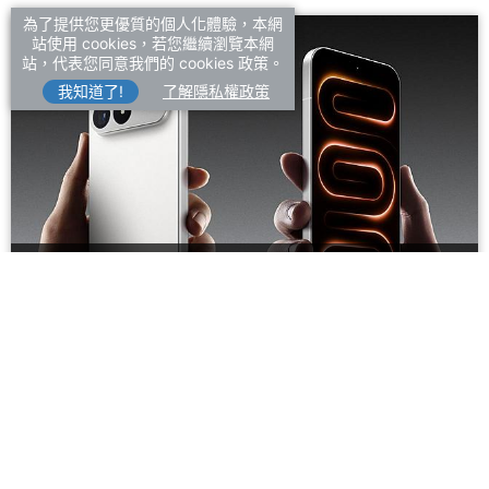
為了提供您更優質的個人化體驗，本網
新機情報
站使用 cookies，若您繼續瀏覽本網
站，代表您同意我們的 cookies 政策。
我知道了!
了解隱私權政策
#Xiaomi小米
#Redmi紅米
紅米新機REDMI K100 Pro Max電量與相機規格公
布！白色版本亮相
2026/08/09
優惠速報
#購物月報
#SAMSUNG三星
三星Galaxy A07上市半年降價
多少錢？8月通路最新價格一次