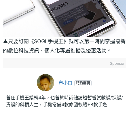
▲只要訂閱《SOGI 手機王》就可以第一時間掌握最新
的數位科技資訊、個人化專屬推播及優惠活動。
Sponsor
布小白
特約編輯
曾任手機王編輯4年，也曾於時尚雜誌短暫嘗試數編/採編/
責編的斜槓人生，手機常備4款修圖軟體+8款手遊