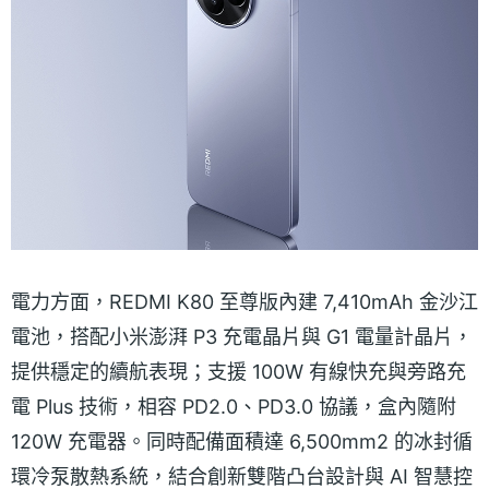
電力方面，REDMI K80 至尊版內建 7,410mAh 金沙江
電池，搭配小米澎湃 P3 充電晶片與 G1 電量計晶片，
提供穩定的續航表現；支援 100W 有線快充與旁路充
電 Plus 技術，相容 PD2.0、PD3.0 協議，盒內隨附
120W 充電器。同時配備面積達 6,500mm2 的冰封循
環冷泵散熱系統，結合創新雙階凸台設計與 AI 智慧控