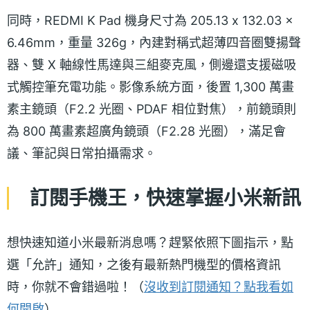
同時，REDMI K Pad 機身尺寸為 205.13 x 132.03 x
6.46mm，重量 326g，內建對稱式超薄四音圈雙揚聲
器、雙 X 軸線性馬達與三組麥克風，側邊還支援磁吸
式觸控筆充電功能。影像系統方面，後置 1,300 萬畫
素主鏡頭（F2.2 光圈、PDAF 相位對焦），前鏡頭則
為 800 萬畫素超廣角鏡頭（F2.28 光圈），滿足會
議、筆記與日常拍攝需求。
訂閱手機王，快速掌握小米新訊
想快速知道小米最新消息嗎？趕緊依照下圖指示，點
選「允許」通知，之後有最新熱門機型的價格資訊
時，你就不會錯過啦！（
沒收到訂閱通知？點我看如
何開啟
）