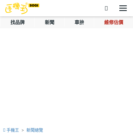
找品牌
新聞
車拚
維修估價
手機王
新聞總覽