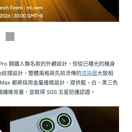
X8 Pro 鋼鐵人聯名款的外觀設計，但從已曝光的機身
色紋理設計，整體風格與先前流傳的
渲染圖
大致相
 Pro Max 都將採用金屬邊框設計，提供藍、白、黑三色
搭配玻璃纖維背蓋，並取得 SGS 五星防護認證。