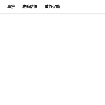
車拚
維修估價
破盤促銷