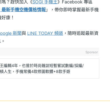
訊嗎？趕快加入《
SOGI 手機王
》Facebook 專區
！最新手機空機價格情報
」，帶你即時掌握最新手機
機好康！
oogle 新聞
與
LINE TODAY 頻道
，隨時追蹤最新資
息。
Sponsor
王編輯4年，也曾於時尚雜誌短暫嘗試數編/採編/
槓人生，手機常備4款修圖軟體+8款手遊