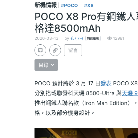
新機情報
|
#POCO
#X8
POCO X8 Pro有鋼鐵
格達8500mAh
2026-03-13
by
布小白
12981
特約編輯
留言
目錄
POCO 預計將於 3 月 17 日
發表
POCO X8
分別搭載聯發科天璣 8500-Ultra 與
天璣 9
推出鋼鐵人聯名款（Iron Man Edition
格，以及部分機身設計。