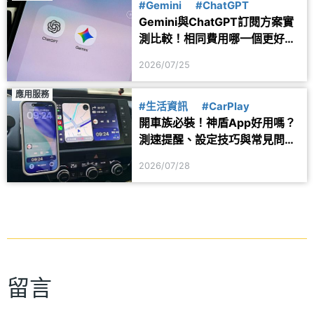
#Gemini
#ChatGPT
Gemini與ChatGPT訂閱方案實
測比較！相同費用哪一個更好
用？
2026/07/25
應用服務
#生活資訊
#CarPlay
開車族必裝！神盾App好用嗎？
測速提醒、設定技巧與常見問題
一次看
2026/07/28
留言