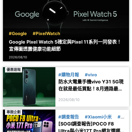
#Google
#PixelWatch
Google Pixel Watch 5確定與Pixel 11系列一同發表！
宣傳圖透露健康功能細節
2026/08/10
優惠速報
#購物月報
#vivo
防水大電量手機vivo Y31 5G現
在就是最低買點！8月通路最新
價格一次看
2026/08/10
專題企劃
#調查報告
#Xiaomi小米
#小
[SOGI調查報告]POCO F8
米17T
#POCO
#F8
Ultra與小米17T Pro網友選哪