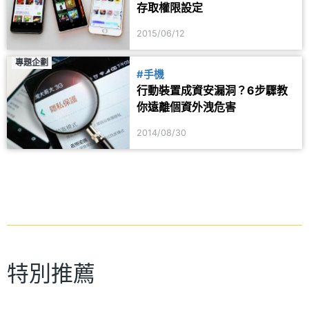
存取權限設定
2015/06/12
專題企劃
#手機
行動裝置成資安漏洞？6步驟教
你遠離個資外洩危害
2014/08/30
特別推薦