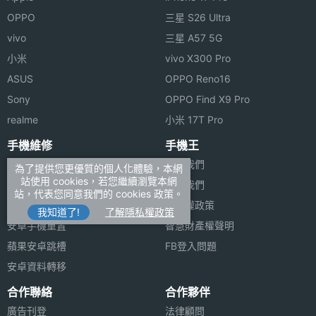
OPPO
三星 S26 Ultra
vivo
三星 A57 5G
小米
vivo X300 Pro
ASUS
OPPO Reno16
Sony
OPPO Find X9 Pro
realme
小米 17T Pro
手機維修
手機王
搞懂維修保固
關於我們
為了提供您更優質的個人化體驗，本網
站使用 cookies，若您繼續瀏覽本網
手機送修要注意
聯絡我們
站，代表您同意我們的 cookies 政策。
手機泡水怎麼救
隱私權政策
我知道了!
了解隱私權政策
安卓手機重置
智慧財產權聲明
蘋果安卓跳槽
FB登入問題
安卓資料轉移
合作聯絡
合作夥伴
廣告刊登
法律顧問