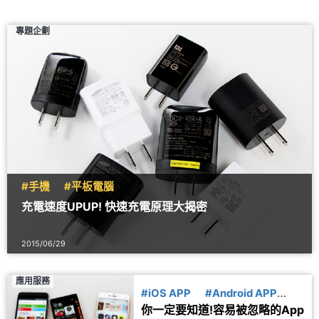
專題企劃
#手機
#平板電腦
充電速度UPUP! 快速充電原理大揭密
2015/06/29
應用服務
#iOS APP
#Android APP
你一定要知道!容易被忽略的App
#Windows APP