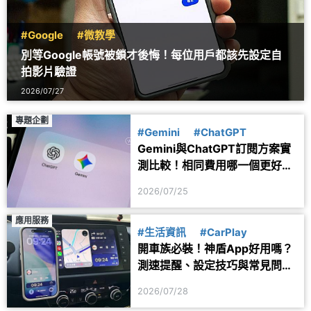
#Google
#微教學
別等Google帳號被鎖才後悔！每位用戶都該先設定自
拍影片驗證
2026/07/27
專題企劃
#Gemini
#ChatGPT
Gemini與ChatGPT訂閱方案實
測比較！相同費用哪一個更好
用？
2026/07/25
應用服務
#生活資訊
#CarPlay
開車族必裝！神盾App好用嗎？
測速提醒、設定技巧與常見問題
一次看
2026/07/28