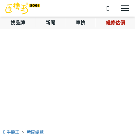
找品牌
新聞
車拚
維修估價
手機王
新聞總覽