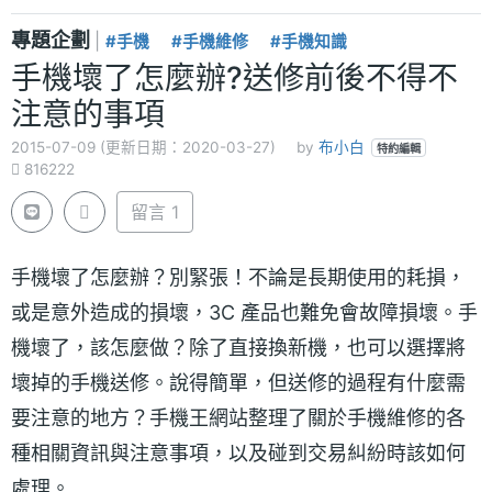
專題企劃
|
#手機
#手機維修
#手機知識
手機壞了怎麼辦?送修前後不得不
注意的事項
2015-07-09 (更新日期：2020-03-27)
by
布小白
特約編輯
816222
留言 1
手機壞了怎麼辦？別緊張！不論是長期使用的耗損，
或是意外造成的損壞，3C 產品也難免會故障損壞。手
機壞了，該怎麼做？除了直接換新機，也可以選擇將
壞掉的手機送修。說得簡單，但送修的過程有什麼需
要注意的地方？手機王網站整理了關於手機維修的各
種相關資訊與注意事項，以及碰到交易糾紛時該如何
處理。