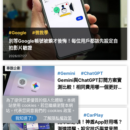
#Google
#微教學
別等Google帳號被鎖才後悔！每位用戶都該先設定自
拍影片驗證
2026/07/27
專題企劃
#Gemini
#ChatGPT
Gemini與ChatGPT訂閱方案實
測比較！相同費用哪一個更好
用？
2026/07/25
為了提供您更優質的個人化體驗，本網
站使用 cookies，若您繼續瀏覽本網
站，代表您同意我們的 cookies 政策。
應用服務
#生活資訊
#CarPlay
我知道了!
了解隱私權政策
開車族必裝！神盾App好用嗎？
測速提醒、設定技巧與常見問題