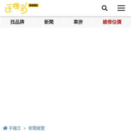
找品牌
新聞
車拚
維修估價
手機王
新聞總覽