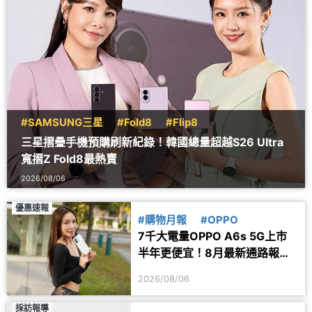
#SAMSUNG三星
#Fold8
#Flip8
三星摺疊手機預購刷新紀錄！韓國總量超越S26 Ultra
寬摺Z Fold8最熱賣
2026/08/06
優惠速報
#購物月報
#OPPO
7千大電量OPPO A6s 5G上市
半年更便宜！8月最新通路報價
一次看
2026/08/06
採訪報導