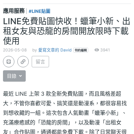
應用服務
|
#LINE貼圖
LINE免費貼圖快收！蠟筆小新、出
租女友與恐龍的房間開放限時下載
使用
2026-05-08
by
愛寫文章的 David
3941
特約編輯
留言
目錄
最近 LINE 上架 3 款全新免費貼圖，而且風格差超
大，不管你喜歡可愛、搞笑還是動漫系，都很容易找
到想收藏的一組。這次包含人氣動畫「蠟筆小新」、
充滿療癒感的「恐龍的房間」，以及動漫「出租女
友」合作貼圖，通通都能免費下載。除了日常聊天很