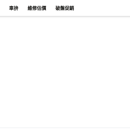
車拚
維修估價
破盤促銷