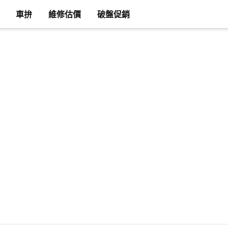
車拚
維修估價
破盤促銷