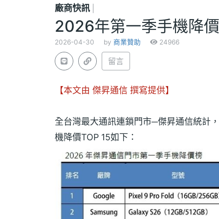
廠商快訊
|
2026年第一季手機降價
2026-04-30
by
商業贊助
24966
留言
【本文由 傑昇通信 撰寫提供】
全台灣最大通訊連鎖門市─傑昇通信統計，20
機降價TOP 15如下：