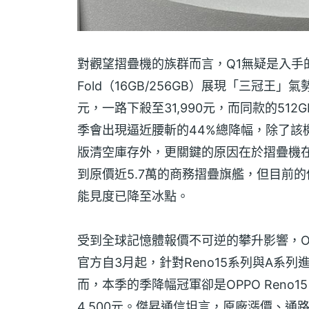
對觀望摺疊機的族群而言，Q1無疑是入手的黃金期。
Fold（16GB/256GB）展現「三冠王」氣
元，一路下殺至31,990元，而同款的512
季會出現逼近腰斬的44%總降幅，除了該機型是
版清空庫存外，更關鍵的原因在於摺疊機
到原價近5.7萬的商務摺疊旗艦，但目前
能見度已降至冰點。
受到全球記憶體報價不可逆的攀升影響，O
官方自3月起，針對Reno15系列與A系列
而，本季的季降幅冠軍卻是OPPO Reno15
4,500元。傑昇通信坦言，原廠漲價、