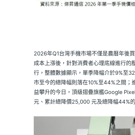
2026年Q1台灣手機市場不僅是農曆年
成本上漲後，針對消費者心理底線進行的壓
行，整體數據顯示，單季降幅介於9%至3
市至今的總降幅則落在10%至44%之間
益攀升的今日，頂級摺疊旗艦Google Pixel 9
元、累計總降價25,000 元及總降幅44