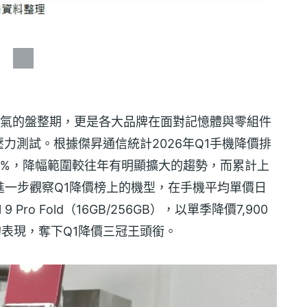
後買氣的盤整期，更是各大品牌在面對記憶體與零組件
力測試。根據傑昇通信統計2026年Q1手機降價排
2%，降幅範圍較往年有明顯擴大的趨勢，而累計上
；進一步觀察Q1降價榜上的機型，在手機平均單價日
 Pro Fold（16GB/256GB），以單季降價7,900
%的表現，奪下Q1降價三冠王頭銜。