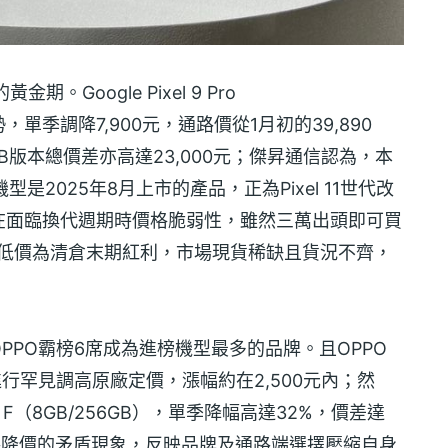
Google Pixel 9 Pro
勢，單季調降7,900元，通路價從1月初的39,890
GB版本總價差亦高達23,000元；傑昇通信認為，本
2025年8月上市的產品，正為Pixel 11世代改
在面臨換代週期時價格脆弱性，雖然三萬出頭即可買
的低價為清倉末期紅利，市場現貨稀缺且貨況不齊，
PPO霸榜6席成為進榜機型最多的品牌。且OPPO
進行罕見調高原廠定價，漲幅約在2,500元內；然
 F（8GB/256GB），單季降幅高達32%，價差達
通路降價的矛盾現象，反映品牌及通路端選擇壓縮自身