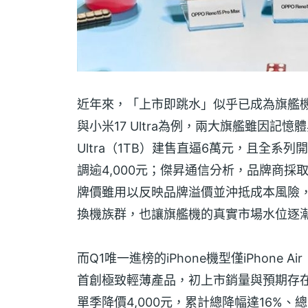
近年來，「上市即跳水」似乎已成為旗艦機市場
與小米17 Ultra為例，兩大旗艦雖因記憶
Ultra（1TB）建售直逼6萬元，且全系列開
調逾4,000元；傑昇通信分析，品牌商
牌價雖用以反映品牌溢價並沖抵成本風險
換機族群，也讓旗艦機的真實市場水位逐
而Q1唯一進榜的iPhone機型僅iPhone A
首創極致輕薄產品，初上市銷量與預期存在
單季降價4,000元，累計總降幅達16%、