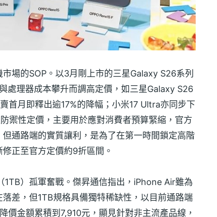
的SOP。以3月剛上市的三星Galaxy S26系列
體與處理器成本攀升而調高定價，如三星Galaxy S26
賣首月即釋出逾17%的降幅；小米17 Ultra亦同步下
採取防禦性定價，主要用於應對消費者預算緊縮，官方
，但通路端的實質讓利，是為了在第一時間鎖定高階
漸修正至官方定價約9折區間。
ir（1TB）孤軍奮戰。傑昇通信指出，iPhone Air雖為
落差，但1TB規格具備獨特稀缺性，以目前通路端
總降價金額累積到7,910元，顯見針對非主流產品線，