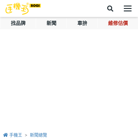
找品牌
新聞
車拚
維修估價
手機王
新聞總覽