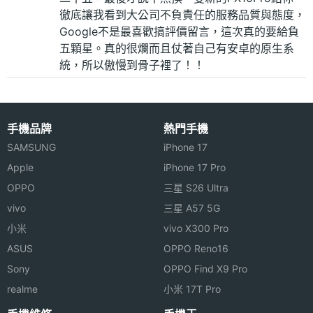
徹底讓我看到大公司不負責任的服務品質與態度，
Google不是最喜歡搞評價留言，這次真的要給負
五顆星。真的很爛而且仗著自己有安卓的原生系
統，所以傲慢到骨子裡了！！
手機品牌
熱門手機
SAMSUNG
iPhone 17
Apple
iPhone 17 Pro
OPPO
三星 S26 Ultra
vivo
三星 A57 5G
小米
vivo X300 Pro
ASUS
OPPO Reno16
Sony
OPPO Find X9 Pro
realme
小米 17T Pro