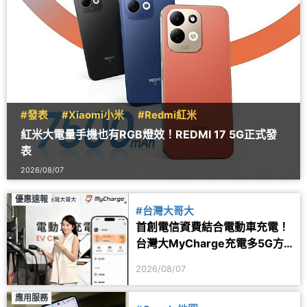
#發表
#Xiaomi小米
#Redmi紅米
紅米大電量手機也有RGB燈效！REDMI 17 5G正式發
表
2026/08/07
優惠速報
#台灣大哥大
首創電信資費結合電動車充電！
台灣大MyCharge充電多5G方
案 2年最高省1.6萬
2026/08/07
應用服務