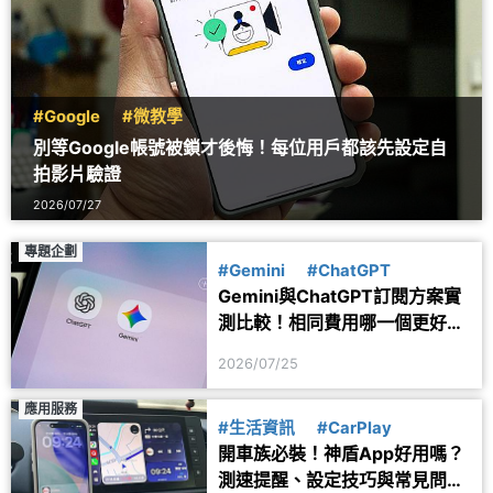
#Google
#微教學
別等Google帳號被鎖才後悔！每位用戶都該先設定自
拍影片驗證
2026/07/27
專題企劃
#Gemini
#ChatGPT
Gemini與ChatGPT訂閱方案實
測比較！相同費用哪一個更好
用？
2026/07/25
應用服務
#生活資訊
#CarPlay
開車族必裝！神盾App好用嗎？
測速提醒、設定技巧與常見問題