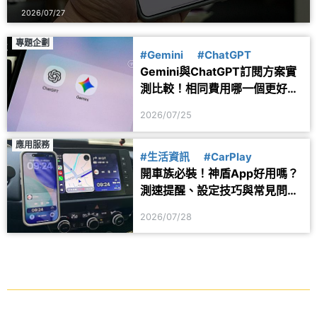
2026/07/27
專題企劃
#Gemini
#ChatGPT
Gemini與ChatGPT訂閱方案實
測比較！相同費用哪一個更好
用？
2026/07/25
應用服務
#生活資訊
#CarPlay
開車族必裝！神盾App好用嗎？
測速提醒、設定技巧與常見問題
一次看
2026/07/28