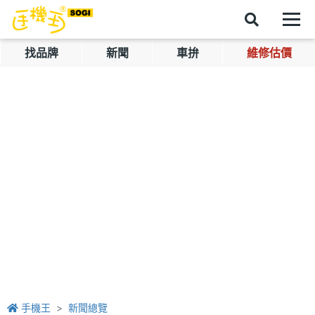
找品牌
新聞
車拚
維修估價
手機王
新聞總覽