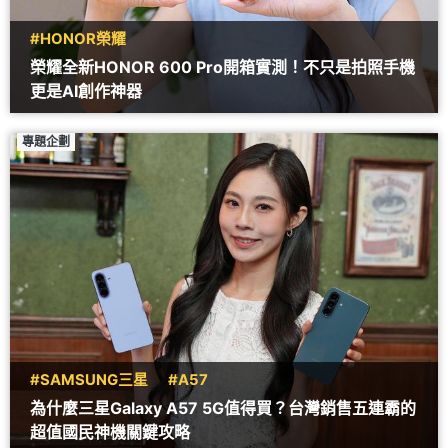
#HONOR榮耀
榮耀全新HONOR 600 Pro開箱實測！不只是拍照手機
更是AI創作神器
專題企劃
#SAMSUNG三星
#A57
為什麼三星Galaxy A57 5G值得買？台灣銷售五連霸的
超值國民神機關鍵攻略