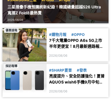
#SAMSUNG三星
#Fold8
#Flip8
三星摺疊手機預購刷新紀錄！韓國總量超越S26 Ultra
寬摺Z Fold8最熱賣
2026/08/06
優惠速報
#購物月報
#OPPO
7千大電量OPPO A6s 5G上市
半年更便宜！8月最新通路報價
一次看
2026/08/06
採訪報導
#SHARP夏普
#發表
亮度提升、安全防護強化！夏普
AQUOS wish6手機9月中旬台
灣上市
2026/08/06