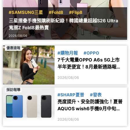
#SAMSUNG三星
#Fold8
#Flip8
三星摺疊手機預購刷新紀錄！韓國總量超越S26 Ultra
寬摺Z Fold8最熱賣
2026/08/06
優惠速報
#購物月報
#OPPO
7千大電量OPPO A6s 5G上市
半年更便宜！8月最新通路報價
一次看
2026/08/06
採訪報導
#SHARP夏普
#發表
亮度提升、安全防護強化！夏普
AQUOS wish6手機9月中旬台
灣上市
2026/08/06