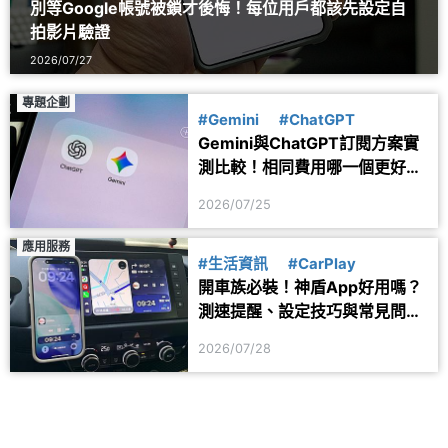
別等Google帳號被鎖才後悔！每位用戶都該先設定自
拍影片驗證
2026/07/27
專題企劃
#Gemini
#ChatGPT
Gemini與ChatGPT訂閱方案實
測比較！相同費用哪一個更好
用？
2026/07/25
應用服務
#生活資訊
#CarPlay
開車族必裝！神盾App好用嗎？
測速提醒、設定技巧與常見問題
一次看
2026/07/28