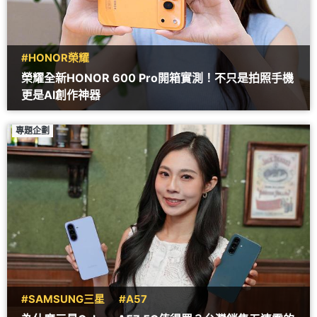
#HONOR榮耀
榮耀全新HONOR 600 Pro開箱實測！不只是拍照手機
更是AI創作神器
專題企劃
#SAMSUNG三星
#A57