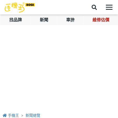
找品牌
新聞
車拚
維修估價
手機王
新聞總覽