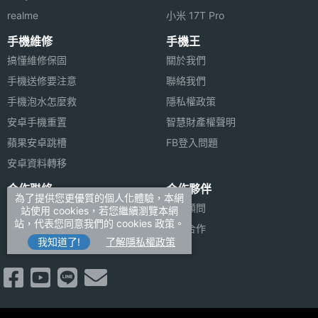
realme
小米 17T Pro
手機維修
手機王
搞懂維修保固
關於我們
手機送修要注意
聯絡我們
手機泡水怎麼救
隱私權政策
安卓手機重置
智慧財產權聲明
蘋果安卓跳槽
FB登入問題
安卓資料轉移
合作聯絡
合作夥伴
為了提供您更優質的個人化體驗，本網
廣告刊登
法律顧問
站使用 cookies，若您繼續瀏覽本網
站，代表您同意我們的 cookies 政策。
加入商店報價
媒體合作
我知道了!
了解隱私權政策
新聞聯絡