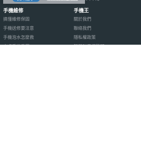
手機維修
手機王
搞懂維修保固
關於我們
手機送修要注意
聯絡我們
手機泡水怎麼救
隱私權政策
安卓手機重置
智慧財產權聲明
蘋果安卓跳槽
FB登入問題
安卓資料轉移
合作聯絡
合作夥伴
廣告刊登
法律顧問
加入商店報價
媒體合作
新聞聯絡
Copyright © 1999-2026 首機網路股份有限公司 All rights reserved.