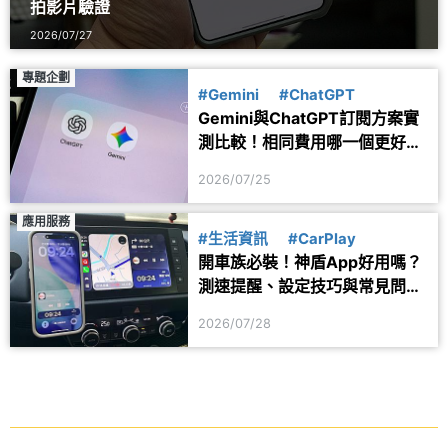
拍影片驗證
2026/07/27
專題企劃
#Gemini
#ChatGPT
Gemini與ChatGPT訂閱方案實
測比較！相同費用哪一個更好
用？
2026/07/25
應用服務
#生活資訊
#CarPlay
開車族必裝！神盾App好用嗎？
測速提醒、設定技巧與常見問題
一次看
2026/07/28