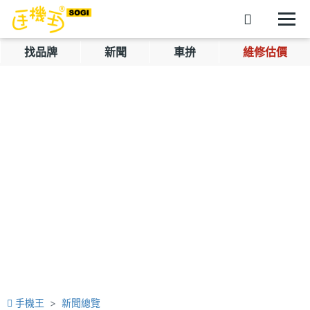
找品牌
新聞
車拚
維修估價
手機王
新聞總覽