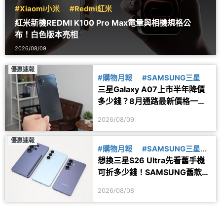
#Xiaomi小米
#Redmi紅米
紅米新機REDMI K100 Pro Max電量與相機規格公
布！白色版本亮相
2026/08/09
優惠速報
#購物月報
#SAMSUNG三星
三星Galaxy A07上市半年降價
多少錢？8月通路最新價格一次
看
2026/08/09
優惠速報
#購物月報
#SAMSUNG三星
想換三星S26 Ultra先看舊手機
#舊換新
可折多少錢！SAMSUNG舊款旗
艦8月舊換新價格參考
2026/08/08