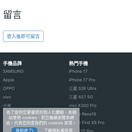
留言
登入後即可留言
手機品牌
熱門手機
SAMSUNG
iPhone 17
Apple
iPhone 17 Pro
OPPO
三星 S26 Ultra
vivo
三星 A57 5G
小米
vivo X300 Pro
為了提供您更優質的個人化體驗，本網
ASUS
OPPO Reno16
站使用 cookies，若您繼續瀏覽本網
Sony
OPPO Find X9 Pro
站，代表您同意我們的 cookies 政策。
我知道了!
了解隱私權政策
realme
小米 17T Pro