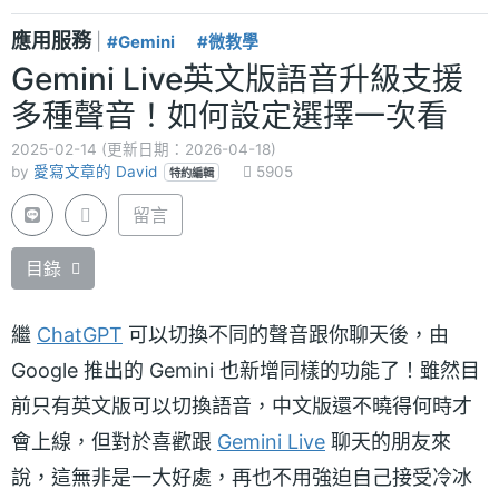
應用服務
|
#Gemini
#微教學
Gemini Live英文版語音升級支援
多種聲音！如何設定選擇一次看
2025-02-14 (更新日期：2026-04-18)
by
愛寫文章的 David
5905
特約編輯
留言
目錄
繼
ChatGPT
可以切換不同的聲音跟你聊天後，由
Google 推出的 Gemini 也新增同樣的功能了！雖然目
前只有英文版可以切換語音，中文版還不曉得何時才
會上線，但對於喜歡跟
Gemini Live
聊天的朋友來
說，這無非是一大好處，再也不用強迫自己接受冷冰