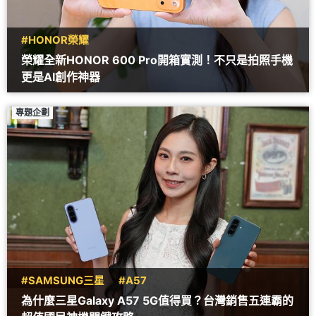
#HONOR榮耀
榮耀全新HONOR 600 Pro開箱實測！不只是拍照手機
更是AI創作神器
專題企劃
#SAMSUNG三星
#A57
為什麼三星Galaxy A57 5G值得買？台灣銷售五連霸的