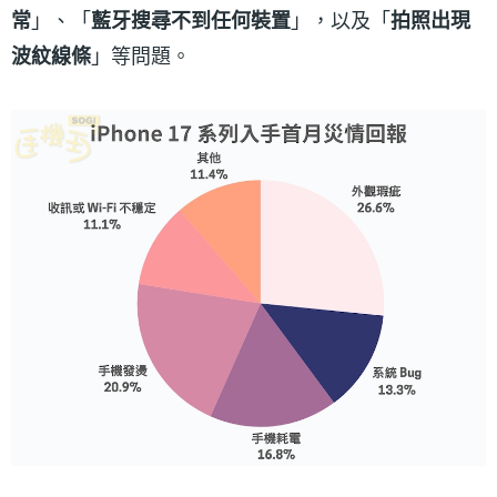
常
」、「
藍牙搜尋不到任何裝置
」，以及「
拍照出現
波紋線條
」等問題。