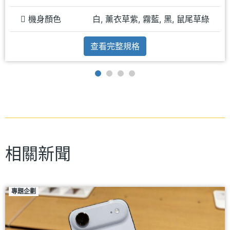
機身顏色
白, 薰衣草紫, 霧藍, 黑, 鼠尾草綠
查看完整規格
相關新聞
專題企劃