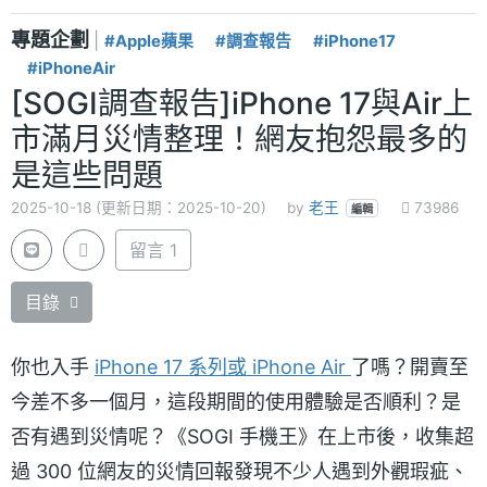
專題企劃
|
#Apple蘋果
#調查報告
#iPhone17
#iPhoneAir
[SOGI調查報告]iPhone 17與Air上
市滿月災情整理！網友抱怨最多的
是這些問題
2025-10-18 (更新日期：2025-10-20)
by
老王
73986
編輯
留言 1
目錄
你也入手
iPhone 17 系列或 iPhone Air
了嗎？開賣至
今差不多一個月，這段期間的使用體驗是否順利？是
否有遇到災情呢？《SOGI 手機王》在上市後，收集超
過 300 位網友的災情回報發現不少人遇到外觀瑕疵、