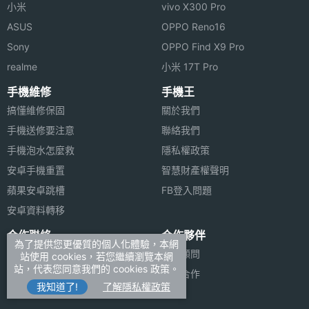
小米
vivo X300 Pro
ASUS
OPPO Reno16
Sony
OPPO Find X9 Pro
realme
小米 17T Pro
手機維修
手機王
搞懂維修保固
關於我們
手機送修要注意
聯絡我們
手機泡水怎麼救
隱私權政策
安卓手機重置
智慧財產權聲明
蘋果安卓跳槽
FB登入問題
安卓資料轉移
合作聯絡
合作夥伴
為了提供您更優質的個人化體驗，本網
廣告刊登
法律顧問
站使用 cookies，若您繼續瀏覽本網
站，代表您同意我們的 cookies 政策。
加入商店報價
媒體合作
我知道了!
了解隱私權政策
新聞聯絡