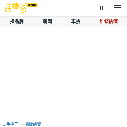
找品牌
新聞
車拚
維修估價
手機王
新聞總覽