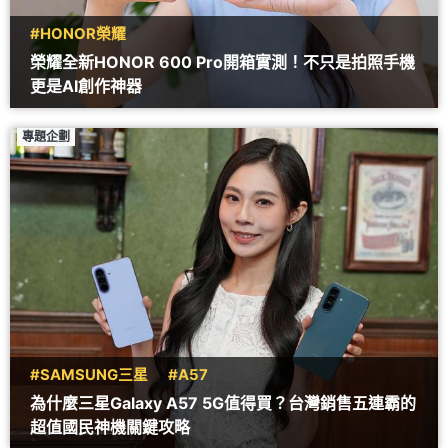
#HONOR榮耀
榮耀全新HONOR 600 Pro開箱實測！不只是拍照手機
更是AI創作神器
專題企劃
#SAMSUNG三星
#A57
為什麼三星Galaxy A57 5G值得買？台灣銷售五連霸的
超值國民神機關鍵攻略