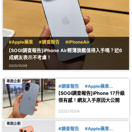
#Apple蘋果
#調查報告
#iPhoneAir
[SOGI調查報告]iPhone Air輕薄旗艦值得入手嗎？近6
成網友表示不考慮！
2025/10/09
專題企劃
#調查報告
#Apple蘋果
[SOGI調查報告]iPhone 17升級
#iPhone17
很有感！網友入手原因大公開
2025/10/04
專題企劃
#調查報告
#Apple蘋果