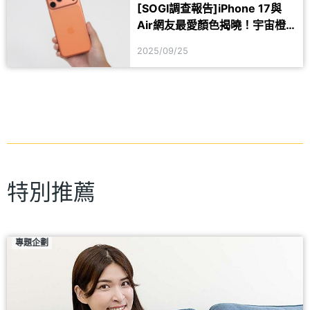
[SOGI調查報告]iPhone 17與
#iPhone17
#iPhoneAir
Air網友最愛顏色揭曉！宇宙橙
真的最受歡迎嗎？
2025/09/25
特別推薦
專題企劃