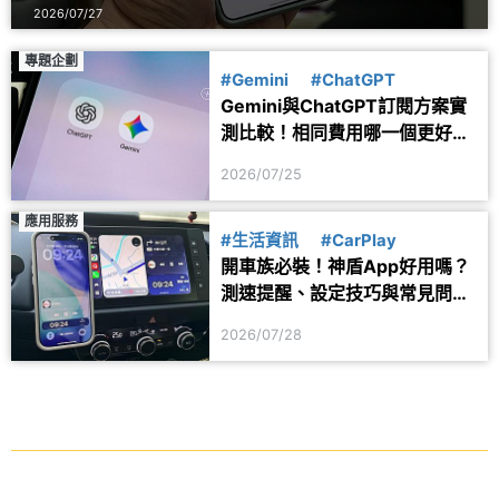
2026/07/27
專題企劃
#Gemini
#ChatGPT
Gemini與ChatGPT訂閱方案實
測比較！相同費用哪一個更好
用？
2026/07/25
應用服務
#生活資訊
#CarPlay
開車族必裝！神盾App好用嗎？
測速提醒、設定技巧與常見問題
一次看
2026/07/28