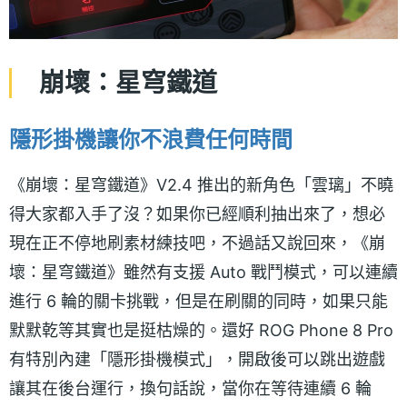
崩壞：星穹鐵道
隱形掛機讓你不浪費任何時間
《崩壞：星穹鐵道》V2.4 推出的新角色「雲璃」不曉
得大家都入手了沒？如果你已經順利抽出來了，想必
現在正不停地刷素材練技吧，不過話又說回來，《崩
壞：星穹鐵道》雖然有支援 Auto 戰鬥模式，可以連續
進行 6 輪的關卡挑戰，但是在刷關的同時，如果只能
默默乾等其實也是挺枯燥的。還好 ROG Phone 8 Pro
有特別內建「隱形掛機模式」，開啟後可以跳出遊戲
讓其在後台運行，換句話說，當你在等待連續 6 輪