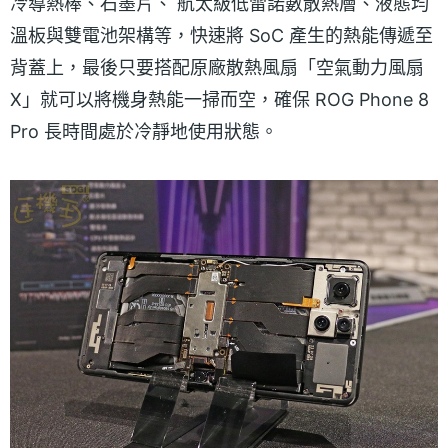
冷導熱棒、石墨片、 航太級低雷諾數散熱層、液態均
溫板與雙電池架構等，快速將 SoC 產生的熱能傳遞至
背蓋上，最後只要搭配原廠散熱風扇「空氣動力風扇
X」就可以將機身熱能一掃而空，確保 ROG Phone 8
Pro 長時間處於冷靜地使用狀態。