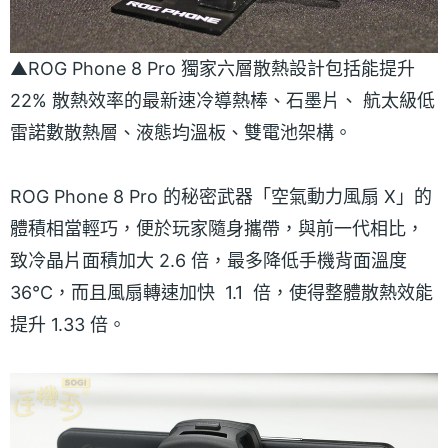
▲ROG Phone 8 Pro 獨家六層散熱設計包括能提升
22% 散熱效率的最新速冷導熱棒、石墨片、 航太級低
雷諾數散熱層、液態均溫板、雙電池架構。
ROG Phone 8 Pro 的秘密武器「空氣動力風扇 X」的
體積相當輕巧，便於玩家隨身攜帶，與前一代相比，
致冷晶片面積加大 2.6 倍，最多降低手機背面溫度
36°C，而且風扇轉速加快 1.1 倍，使得整體散熱效能
提升 1.33 倍。