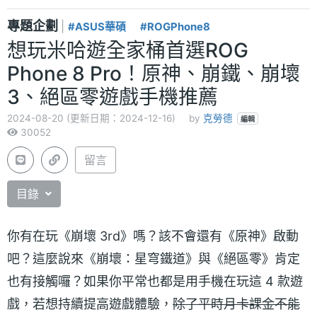
專題企劃
|
#ASUS華碩
#ROGPhone8
想玩米哈遊全家桶首選ROG
Phone 8 Pro！原神、崩鐵、崩壞
3、絕區零遊戲手機推薦
2024-08-20 (更新日期：2024-12-16)
by
克勞德
編輯
30052
留言
目錄
你有在玩《崩壞 3rd》嗎？該不會還有《原神》啟動
吧？這麼說來《崩壞：星穹鐵道》與《絕區零》肯定
也有接觸囉？如果你平常也都是用手機在玩這 4 款遊
戲，若想持續提高遊戲體驗，
除了平時月卡課金不能