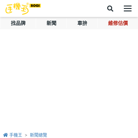
找品牌
新聞
車拚
維修估價
手機王
新聞總覽