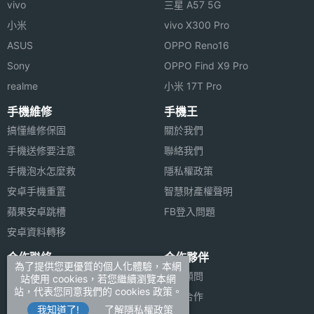
vivo
三星 A57 5G
小米
vivo X300 Pro
ASUS
OPPO Reno16
Sony
OPPO Find X9 Pro
realme
小米 17T Pro
手機維修
手機王
搞懂維修保固
關於我們
手機送修要注意
聯絡我們
手機泡水怎麼救
隱私權政策
安卓手機重置
智慧財產權聲明
蘋果安卓跳槽
FB登入問題
安卓資料轉移
合作聯絡
合作夥伴
為了提供您更優質的個人化體驗，本網
廣告刊登
法律顧問
站使用 cookies，若您繼續瀏覽本網
站，代表您同意我們的 cookies 政策。
加入商店報價
媒體合作
我知道了!
了解隱私權政策