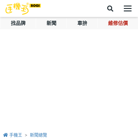
找品牌
新聞
車拚
維修估價
手機王
新聞總覽