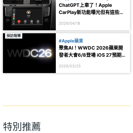
ChatGPT上車了！Apple
#ChatGPT
CarPlay新功能曝光但有這些限
制
2026/04/18
採訪報導
#Apple蘋果
聚焦AI！WWDC 2026蘋果開
發者大會6/8登場 iOS 27預期亮
相
2026/03/25
特別推薦