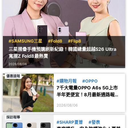
#SAMSUNG三星
#Fold8
#Flip8
三星摺疊手機預購刷新紀錄！韓國總量超越S26 Ultra
寬摺Z Fold8最熱賣
2026/08/06
優惠速報
#購物月報
#OPPO
7千大電量OPPO A6s 5G上市
半年更便宜！8月最新通路報價
一次看
2026/08/06
採訪報導
#SHARP夏普
#發表