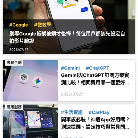
#Google
#微教學
別等Google帳號被鎖才後悔！每位用戶都該先設定自
拍影片驗證
2026/07/27
專題企劃
#Gemini
#ChatGPT
Gemini與ChatGPT訂閱方案實
測比較！相同費用哪一個更好
用？
2026/07/25
應用服務
#生活資訊
#CarPlay
開車族必裝！神盾App好用嗎？
測速提醒、設定技巧與常見問題
一次看