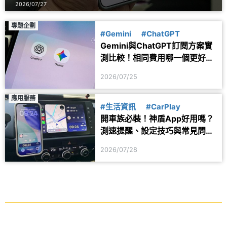
2026/07/27
專題企劃
#Gemini
#ChatGPT
Gemini與ChatGPT訂閱方案實
測比較！相同費用哪一個更好
用？
2026/07/25
應用服務
#生活資訊
#CarPlay
開車族必裝！神盾App好用嗎？
測速提醒、設定技巧與常見問題
一次看
2026/07/28