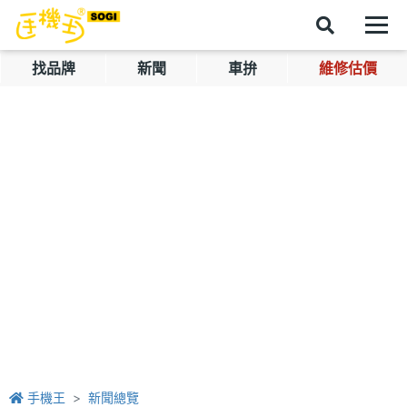
找品牌
新聞
車拚
維修估價
手機王
新聞總覽