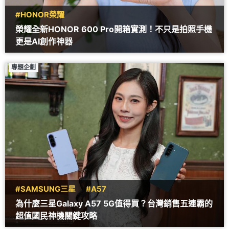
#HONOR榮耀
榮耀全新HONOR 600 Pro開箱實測！不只是拍照手機
更是AI創作神器
專題企劃
#SAMSUNG三星
#A57
為什麼三星Galaxy A57 5G值得買？台灣銷售五連霸的
超值國民神機關鍵攻略