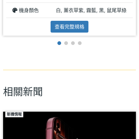
機身顏色
白, 薰衣草紫, 霧藍, 黑, 鼠尾草綠
查看完整規格
相關新聞
新機情報