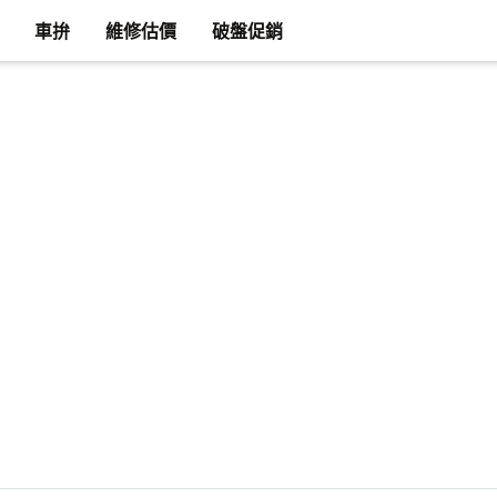
車拚
維修估價
破盤促銷