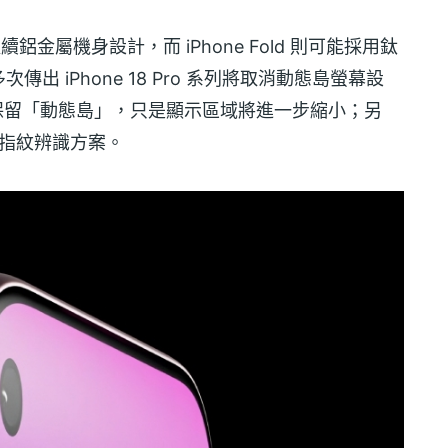
延續鋁金屬機身設計，而 iPhone Fold 則可能採用鈦
 iPhone 18 Pro 系列將取消動態島螢幕設
仍會保留「動態島」，只是顯示區域將進一步縮小；另
ID 指紋辨識方案。