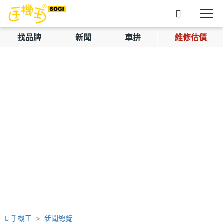
找品牌
新聞
車拚
維修估價
手機王
新聞總覽