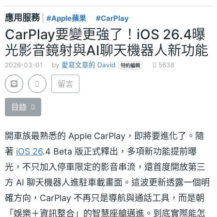
應用服務
|
#Apple蘋果
#CarPlay
CarPlay要變更強了！iOS 26.4曝
光影音鏡射與AI聊天機器人新功能
2026-03-01
by
愛寫文章的 David
5638
特約編輯
留言
目錄
開車族最熟悉的 Apple CarPlay，即將要進化了。隨
著
iOS 26
.4 Beta 版正式釋出，多項新功能提前曝
光，不只加入停車限定的影音串流，還首度開放第三
方 AI 聊天機器人進駐車載畫面。這波更新透露一個明
確方向，CarPlay 不再只是導航與通話工具，而是朝
「娛樂＋資訊整合」的智慧座艙邁進。到底實際能怎