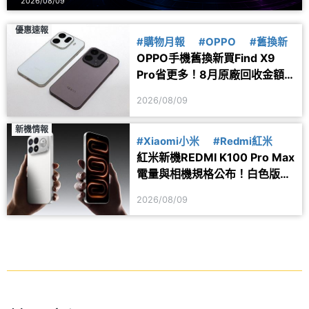
2026/08/09
優惠速報
#購物月報
#OPPO
#舊換新
OPPO手機舊換新買Find X9
Pro省更多！8月原廠回收金額
一次看
2026/08/09
新機情報
#Xiaomi小米
#Redmi紅米
紅米新機REDMI K100 Pro Max
電量與相機規格公布！白色版本
亮相
2026/08/09