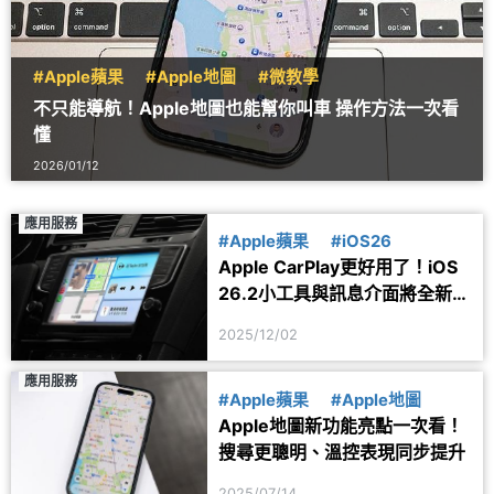
#Apple蘋果
#Apple地圖
#微教學
不只能導航！Apple地圖也能幫你叫車 操作方法一次看
懂
2026/01/12
應用服務
#Apple蘋果
#iOS26
Apple CarPlay更好用了！iOS
26.2小工具與訊息介面將全新升
級
2025/12/02
應用服務
#Apple蘋果
#Apple地圖
Apple地圖新功能亮點一次看！
搜尋更聰明、溫控表現同步提升
2025/07/14