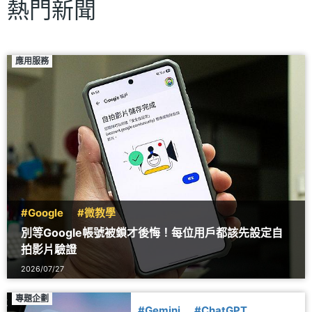
熱門新聞
應用服務
#Google
#微教學
別等Google帳號被鎖才後悔！每位用戶都該先設定自
拍影片驗證
2026/07/27
專題企劃
#Gemini
#ChatGPT