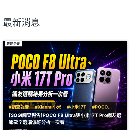
最新消息
專題企劃
#調查報告
#Xiaomi小米
#小米17T
#POCO
#F8
[SOGI調查報告]POCO F8 Ultra與小米17T Pro網友選
哪款？選購偏好分析一次看