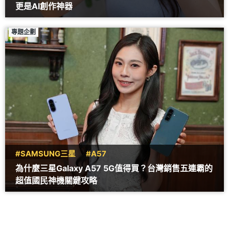
更是AI創作神器
專題企劃
#SAMSUNG三星
#A57
為什麼三星Galaxy A57 5G值得買？台灣銷售五連霸的
超值國民神機關鍵攻略