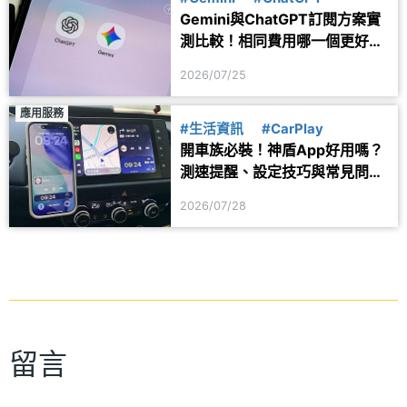
Gemini與ChatGPT訂閱方案實
測比較！相同費用哪一個更好
用？
2026/07/25
應用服務
#生活資訊
#CarPlay
開車族必裝！神盾App好用嗎？
測速提醒、設定技巧與常見問題
一次看
2026/07/28
留言