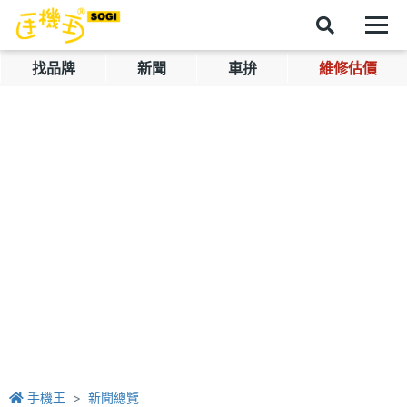
找品牌
新聞
車拚
維修估價
手機王
新聞總覽