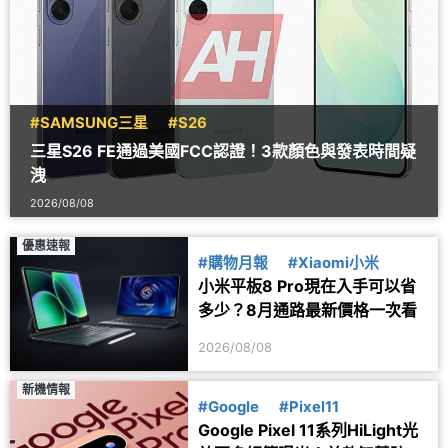
#SAMSUNG三星
#S26
三星S26 FE通過美國FCC認證！3款顏色與發表時間疑
洩
2026/08/08
優惠速報
#購物月報
#Xiaomi小米
小米平板8 Pro現在入手可以省
多少？8月通路最新價格一次看
2026/08/08
新機情報
#Google
#Pixel11
Google Pixel 11系列HiLight光