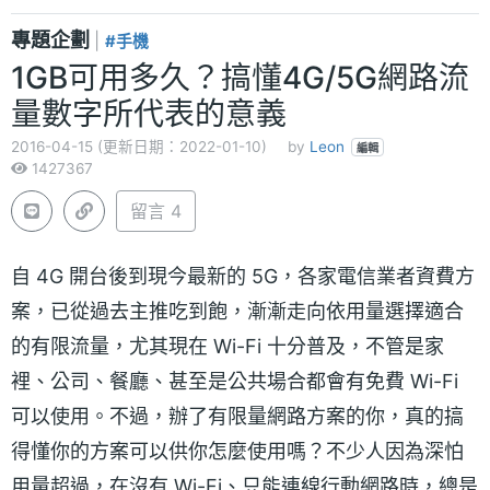
專題企劃
|
#手機
1GB可用多久？搞懂4G/5G網路流
量數字所代表的意義
2016-04-15 (更新日期：2022-01-10)
by
Leon
編輯
1427367
留言 4
自 4G 開台後到現今最新的 5G，各家電信業者資費方
案，已從過去主推吃到飽，漸漸走向依用量選擇適合
的有限流量，尤其現在 Wi-Fi 十分普及，不管是家
裡、公司、餐廳、甚至是公共場合都會有免費 Wi-Fi
可以使用。不過，辦了有限量網路方案的你，真的搞
得懂你的方案可以供你怎麼使用嗎？不少人因為深怕
用量超過，在沒有 Wi-Fi、只能連線行動網路時，總是