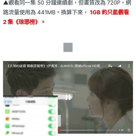
▲觀看同一集 50 分鐘連續劇，但畫質改為 720P，網
路流量使用為 441MB。換算下來，
1GB 約只能觀看
2 集《琅琊榜》。