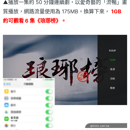
▲播放一集約 50 分鐘連續劇，以愛奇藝的「流暢」畫
質播放，網路流量使用為 175MB。換算下來，
1GB
約可觀看 6 集《琅琊榜》。