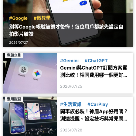
#Google
#微教學
別等Google帳號被鎖才後悔！每位用戶都該先設定自
拍影片驗證
2026/07/27
專題企劃
#Gemini
#ChatGPT
Gemini與ChatGPT訂閱方案實
測比較！相同費用哪一個更好
用？
2026/07/25
應用服務
#生活資訊
#CarPlay
開車族必裝！神盾App好用嗎？
測速提醒、設定技巧與常見問題
一次看
2026/07/28