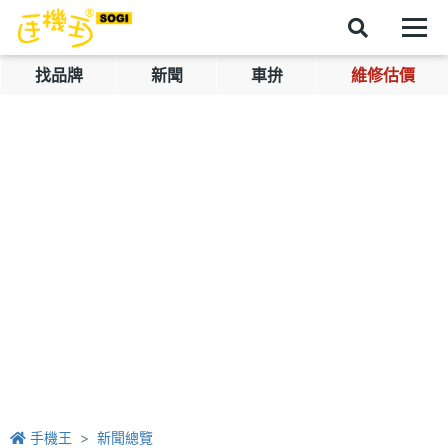
找品牌
新聞
車拚
維修估價
手機王
新聞總覽