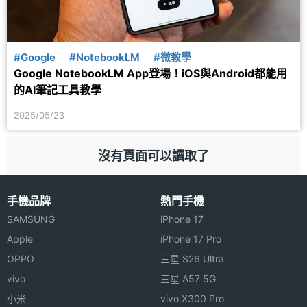
#Google
#NotebookLM
#微教學
Google NotebookLM App登場！iOS與Android都能用
的AI筆記工具教學
2025/05/23
沒有頁面可以讀取了
手機品牌
熱門手機
SAMSUNG
iPhone 17
Apple
iPhone 17 Pro
OPPO
三星 S26 Ultra
vivo
三星 A57 5G
小米
vivo X300 Pro