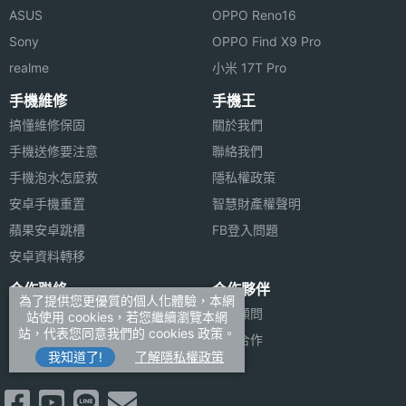
ASUS
OPPO Reno16
Sony
OPPO Find X9 Pro
realme
小米 17T Pro
手機維修
手機王
搞懂維修保固
關於我們
手機送修要注意
聯絡我們
手機泡水怎麼救
隱私權政策
安卓手機重置
智慧財產權聲明
蘋果安卓跳槽
FB登入問題
安卓資料轉移
合作聯絡
合作夥伴
為了提供您更優質的個人化體驗，本網
廣告刊登
法律顧問
站使用 cookies，若您繼續瀏覽本網
站，代表您同意我們的 cookies 政策。
加入商店報價
媒體合作
我知道了!
了解隱私權政策
新聞聯絡