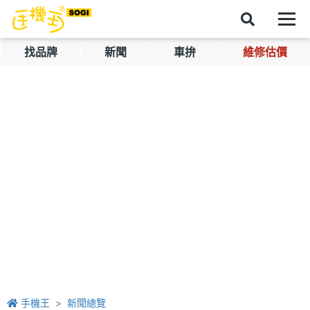
找品牌
新聞
車拚
維修估價
手機王
新聞總覽