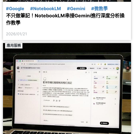
#Google
#NotebookLM
#Gemini
#微教學
不只做筆記！NotebookLM串接Gemini進行深度分析操
作教學
2026/01/21
應用服務