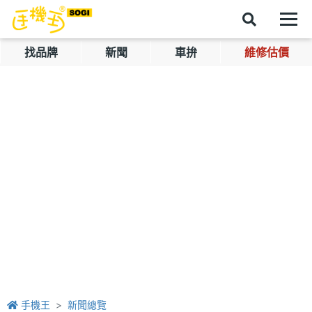
找品牌
新聞
車拚
維修估價
手機王
新聞總覽