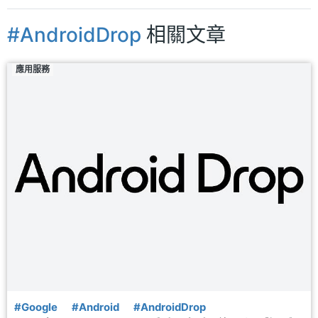
#AndroidDrop
相關文章
應用服務
#Google
#Android
#AndroidDrop