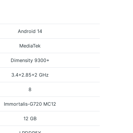
Android 14
MediaTek
Dimensity 9300+
3.4+2.85+2 GHz
8
Immortalis-G720 MC12
12 GB
LPDDR5X