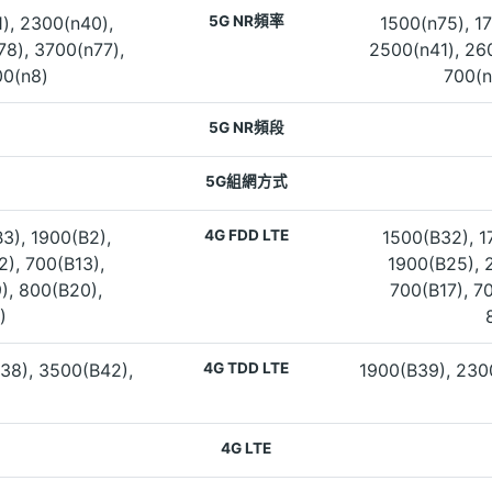
1), 2300(n40),
5G NR頻率
1500(n75), 17
8), 3700(n77),
2500(n41), 26
00(n8)
700(n
5G NR頻段
5G組網方式
3), 1900(B2),
4G FDD LTE
1500(B32), 1
2), 700(B13),
1900(B25), 2
), 800(B20),
700(B17), 7
)
38), 3500(B42),
4G TDD LTE
1900(B39), 230
4G LTE