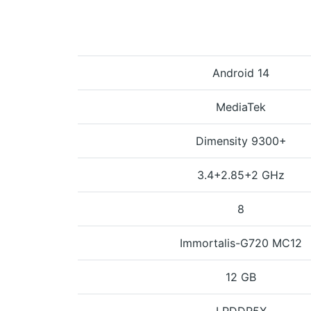
Android 14
MediaTek
Dimensity 9300+
3.4+2.85+2 GHz
8
Immortalis-G720 MC12
12 GB
LPDDR5X