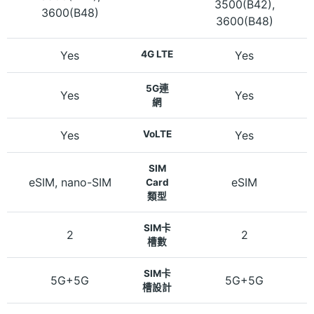
3500(B42),
3600(B48)
3600(B48)
Yes
4G LTE
Yes
5G連
Yes
Yes
網
Yes
VoLTE
Yes
SIM
eSIM, nano-SIM
eSIM
Card
類型
SIM卡
2
2
槽數
SIM卡
5G+5G
5G+5G
槽設計