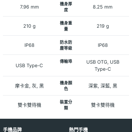
機身厚
7.96 mm
8.25 mm
度
機身重
210 g
219 g
量
防水防
IP68
IP68
塵等級
傳輸埠
USB OTG, USB
USB Type-C
Type-C
機身顏
摩卡金, 灰, 黑
深紫, 深藍, 黑
色
裝置分
雙卡雙待機
雙卡雙待機
類
手機品牌
熱門手機