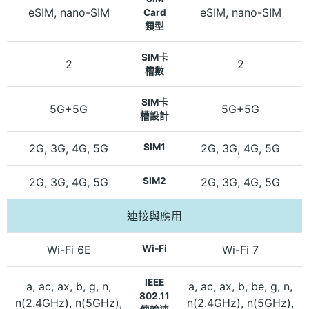
eSIM, nano-SIM
eSIM, nano-SIM
Card
類型
SIM卡
2
2
槽數
SIM卡
5G+5G
5G+5G
槽設計
2G, 3G, 4G, 5G
SIM1
2G, 3G, 4G, 5G
2G, 3G, 4G, 5G
SIM2
2G, 3G, 4G, 5G
連接與應用
Wi-Fi 6E
Wi-Fi
Wi-Fi 7
IEEE
a, ac, ax, b, g, n,
a, ac, ax, b, be, g, n,
802.11
n(2.4GHz), n(5GHz),
n(2.4GHz), n(5GHz),