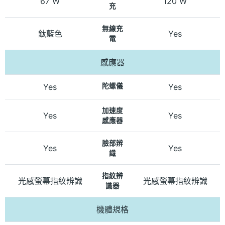
67 W
120 W
充
無線充
鈦藍色
Yes
電
感應器
Yes
陀螺儀
Yes
加速度
Yes
Yes
感應器
臉部辨
Yes
Yes
識
指紋辨
光感螢幕指紋辨識
光感螢幕指紋辨識
識器
機體規格