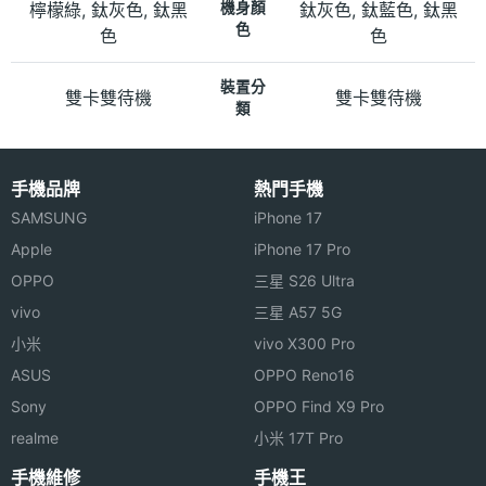
檸檬綠, 鈦灰色, 鈦黑
機身顏
鈦灰色, 鈦藍色, 鈦黑
色
色
色
裝置分
雙卡雙待機
雙卡雙待機
類
手機品牌
熱門手機
SAMSUNG
iPhone 17
Apple
iPhone 17 Pro
OPPO
三星 S26 Ultra
vivo
三星 A57 5G
小米
vivo X300 Pro
ASUS
OPPO Reno16
Sony
OPPO Find X9 Pro
realme
小米 17T Pro
手機維修
手機王