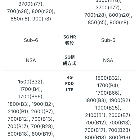
3700(n77),
3700(n77),
700(n28), 800(n20),
700(n28), 800(n20),
850(n5), 900(n8)
850(n5), 900(n8)
5G NR
Sub-6
Sub-6
頻段
5G組
NSA
NSA
網方式
4G
1500(B32),
1500(B32),
FDD
1700(B4),
1700(B4),
LTE
1700(B66),
1700(B66),
1800(B3), 1900(B2),
1800(B3), 1900(B2),
1900(B25),
2100(B1), 2600(B7),
2100(B1), 2600(B7),
700(B12), 700(B13),
700(B12), 700(B13),
700(B17), 700(B28),
700(B17), 700(B28),
800(B18), 800(B19),
800(B18), 800(B19),