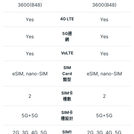
3600(B48)
3600(B48)
Yes
4G LTE
Yes
5G連
Yes
Yes
網
Yes
VoLTE
Yes
SIM
eSIM, nano-SIM
eSIM, nano-SIM
Card
類型
SIM卡
2
2
槽數
SIM卡
5G+5G
5G+5G
槽設計
2G, 3G, 4G, 5G
SIM1
2G, 3G, 4G, 5G