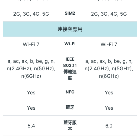
2G, 3G, 4G, 5G
SIM2
2G, 3G, 4G, 5G
連接與應用
Wi-Fi 7
Wi-Fi
Wi-Fi 7
IEEE
a, ac, ax, b, be, g, n,
a, ac, ax, b, be, g, n,
802.11
n(2.4GHz), n(5GHz),
n(2.4GHz), n(5GHz),
傳輸速
n(6GHz)
n(6GHz)
度
Yes
NFC
Yes
Yes
藍牙
Yes
藍牙版
5.4
6.0
本