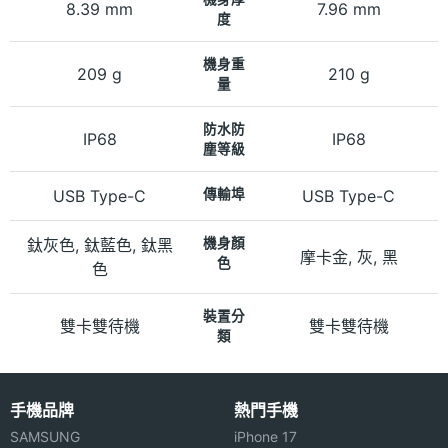
8.39 mm
7.96 mm
度
機身重
209 g
210 g
量
防水防
IP68
IP68
塵等級
USB Type-C
傳輸埠
USB Type-C
鈦灰色, 鈦藍色, 鈦黑
機身顏
摩卡金, 灰, 黑
色
色
裝置分
雙卡雙待機
雙卡雙待機
類
手機品牌
熱門手機
SAMSUNG
iPhone 17