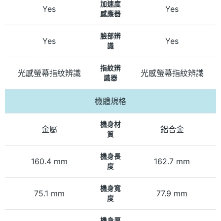
加速度
Yes
Yes
感應器
臉部辨
Yes
Yes
識
指紋辨
光感螢幕指紋辨識
光感螢幕指紋辨識
識器
機體規格
機身材
金屬
鋁合金
質
機身長
160.4 mm
162.7 mm
度
機身寬
75.1 mm
77.9 mm
度
機身厚