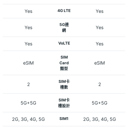
Yes
4G LTE
Yes
5G連
Yes
Yes
網
Yes
VoLTE
Yes
SIM
eSIM
eSIM
Card
類型
SIM卡
2
2
槽數
SIM卡
5G+5G
5G+5G
槽設計
2G, 3G, 4G, 5G
SIM1
2G, 3G, 4G, 5G