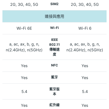
2G, 3G, 4G, 5G
SIM2
2G, 3G, 4G, 5G
連接與應用
Wi-Fi 6E
Wi-Fi
Wi-Fi 6
IEEE
a, ac, ax, b, g, n,
a, ac, ax, b, g, n,
802.11
n(2.4GHz), n(5GHz)
傳輸速
n(2.4GHz), n(5GHz)
度
Yes
NFC
Yes
Yes
藍牙
Yes
藍牙版
5.4
5.4
本
Yes
紅外線
Yes