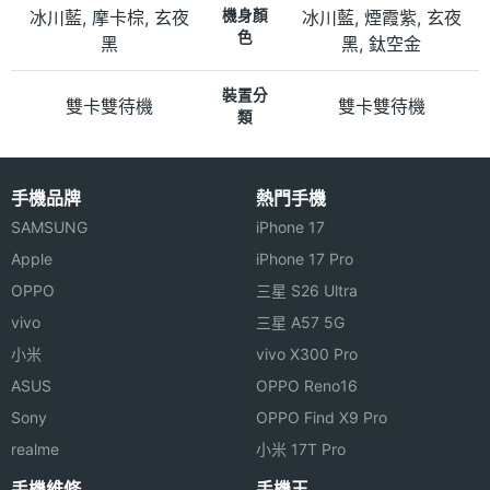
冰川藍, 摩卡棕, 玄夜
機身顏
冰川藍, 煙霞紫, 玄夜
色
黑
黑, 鈦空金
裝置分
雙卡雙待機
雙卡雙待機
類
手機品牌
熱門手機
SAMSUNG
iPhone 17
Apple
iPhone 17 Pro
OPPO
三星 S26 Ultra
vivo
三星 A57 5G
小米
vivo X300 Pro
ASUS
OPPO Reno16
Sony
OPPO Find X9 Pro
realme
小米 17T Pro
手機維修
手機王