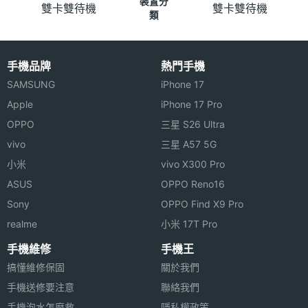
裝置分
雙卡雙待機
雙卡雙待機
類
手機品牌
熱門手機
SAMSUNG
iPhone 17
Apple
iPhone 17 Pro
OPPO
三星 S26 Ultra
vivo
三星 A57 5G
小米
vivo X300 Pro
ASUS
OPPO Reno16
Sony
OPPO Find X9 Pro
realme
小米 17T Pro
手機維修
手機王
搞懂維修保固
關於我們
手機送修要注意
聯絡我們
手機泡水怎麼救
隱私權政策