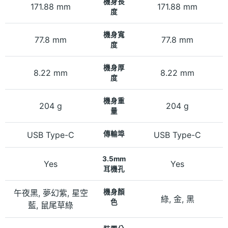
機身長
171.88 mm
171.88 mm
度
機身寬
77.8 mm
77.8 mm
度
機身厚
8.22 mm
8.22 mm
度
機身重
204 g
204 g
量
USB Type-C
傳輸埠
USB Type-C
3.5mm
Yes
Yes
耳機孔
午夜黑, 夢幻紫, 星空
機身顏
綠, 金, 黑
色
藍, 鼠尾草綠