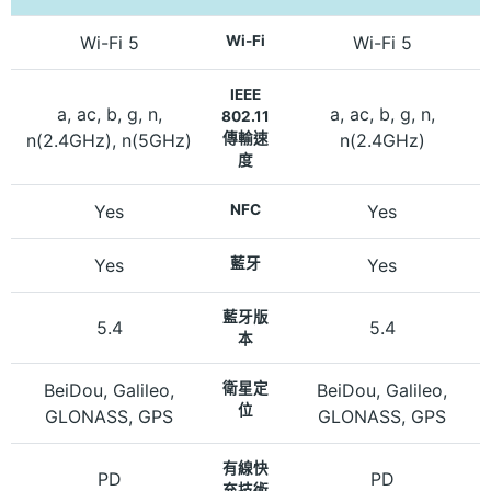
Wi-Fi 5
Wi-Fi
Wi-Fi 5
IEEE
a, ac, b, g, n,
a, ac, b, g, n,
802.11
n(2.4GHz), n(5GHz)
傳輸速
n(2.4GHz)
度
Yes
NFC
Yes
Yes
藍牙
Yes
藍牙版
5.4
5.4
本
BeiDou, Galileo,
衛星定
BeiDou, Galileo,
位
GLONASS, GPS
GLONASS, GPS
有線快
PD
PD
充技術