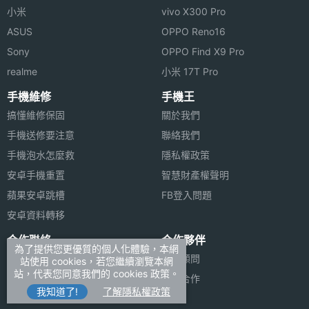
小米
vivo X300 Pro
ASUS
OPPO Reno16
Sony
OPPO Find X9 Pro
realme
小米 17T Pro
手機維修
手機王
搞懂維修保固
關於我們
手機送修要注意
聯絡我們
手機泡水怎麼救
隱私權政策
安卓手機重置
智慧財產權聲明
蘋果安卓跳槽
FB登入問題
安卓資料轉移
合作聯絡
合作夥伴
為了提供您更優質的個人化體驗，本網
廣告刊登
法律顧問
站使用 cookies，若您繼續瀏覽本網
站，代表您同意我們的 cookies 政策。
加入商店報價
媒體合作
我知道了!
了解隱私權政策
新聞聯絡