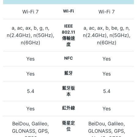
Wi-Fi 7
Wi-Fi
Wi-Fi 7
IEEE
a, ac, ax, b, g, n,
a, ac, ax, b, be, g, n,
802.11
n(2.4GHz), n(5GHz),
n(2.4GHz), n(5GHz),
傳輸速
n(6GHz)
n(6GHz)
度
Yes
NFC
Yes
Yes
藍牙
Yes
藍牙版
5.4
5.4
本
Yes
紅外線
Yes
BeiDou, Galileo,
衛星定
BeiDou, Galileo,
位
GLONASS, GPS,
GLONASS, GPS,