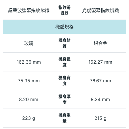
指紋辨
超聲波螢幕指紋辨識
光感螢幕指紋辨識
識器
機體規格
機身材
玻璃
鋁合金
質
機身長
162.36 mm
162.27 mm
度
機身寬
75.95 mm
76.67 mm
度
機身厚
8.20 mm
8.24 mm
度
機身重
223 g
215 g
量