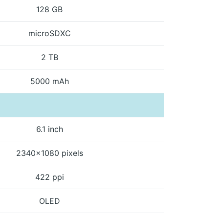
128 GB
microSDXC
2 TB
5000 mAh
6.1 inch
2340x1080 pixels
422 ppi
OLED