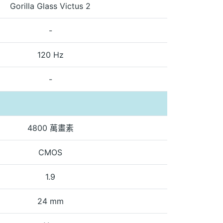
Gorilla Glass Victus 2
-
120 Hz
-
4800 萬畫素
CMOS
1.9
24 mm