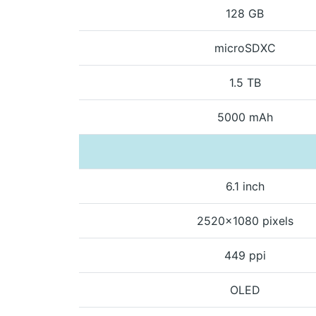
128 GB
microSDXC
1.5 TB
5000 mAh
6.1 inch
2520x1080 pixels
449 ppi
OLED