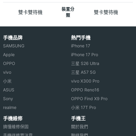
裝置分
雙卡雙待機
雙卡雙待機
類
手機品牌
熱門手機
SAMSUNG
iPhone 17
Apple
iPhone 17 Pro
OPPO
三星 S26 Ultra
vivo
三星 A57 5G
小米
vivo X300 Pro
ASUS
OPPO Reno16
Sony
OPPO Find X9 Pro
realme
小米 17T Pro
手機維修
手機王
搞懂維修保固
關於我們
手機送修要注意
聯絡我們