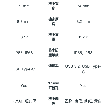
機身寬
71 mm
74 mm
度
機身厚
8.3 mm
8.2 mm
度
機身重
187 g
192 g
量
防水防
IP65, IP68
IP65, IP68
塵等級
傳輸埠
USB 3.2, USB Type-
USB Type-C
C
3.5mm
Yes
Yes
耳機孔
機身顏
卡其綠, 經典黑
​墨綠, 夜黑, 緋紅, 霧白
色