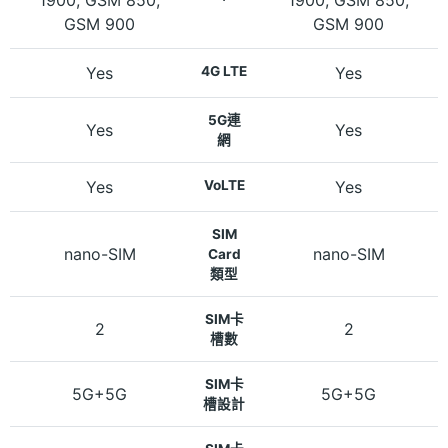
GSM 900
GSM 900
Yes
4G LTE
Yes
5G連
Yes
Yes
網
Yes
VoLTE
Yes
SIM
nano-SIM
nano-SIM
Card
類型
SIM卡
2
2
槽數
SIM卡
5G+5G
5G+5G
槽設計