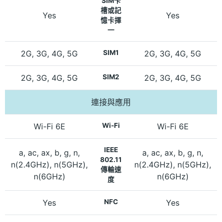
SIM卡
槽或記
Yes
Yes
憶卡擇
一
2G, 3G, 4G, 5G
SIM1
2G, 3G, 4G, 5G
2G, 3G, 4G, 5G
SIM2
2G, 3G, 4G, 5G
連接與應用
Wi-Fi 6E
Wi-Fi
Wi-Fi 6E
IEEE
a, ac, ax, b, g, n,
a, ac, ax, b, g, n,
802.11
n(2.4GHz), n(5GHz),
n(2.4GHz), n(5GHz),
傳輸速
n(6GHz)
n(6GHz)
度
Yes
NFC
Yes